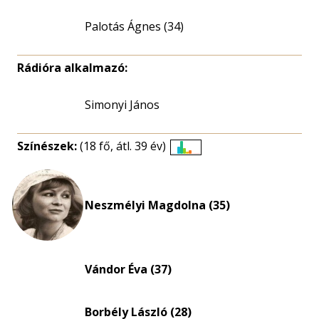
Palotás Ágnes (34)
Rádióra alkalmazó:
Simonyi János
Színészek:
(18 fő, átl. 39 év)
Életkori
eloszlás
nagyítása
Neszmélyi Magdolna (35)
Vándor Éva (37)
Borbély László (28)