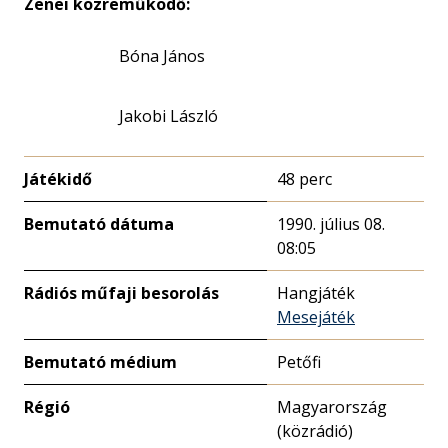
Zenei közreműködő:
Bóna János
Jakobi László
Játékidő
48 perc
Bemutató dátuma
1990. július 08.
08:05
Rádiós műfaji besorolás
Hangjáték
Mesejáték
Bemutató médium
Petőfi
Régió
Magyarország
(közrádió)