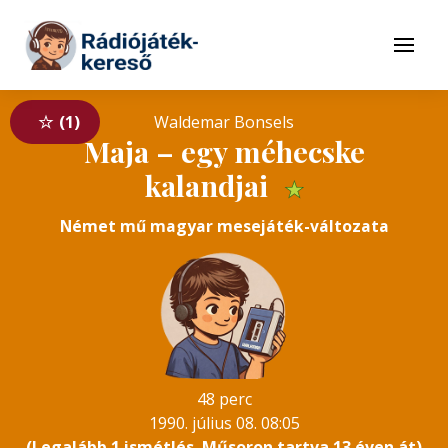
Tovább a navigációhoz
Tovább a tartalomhoz
Menü
1
Waldemar Bonsels
Maja – egy méhecske
kalandjai
★
Német mű magyar mesejáték-változata
48 perc
1990. július 08. 08:05
(Legalább 1 ismétlés. Műsoron tartva 13 éven át)