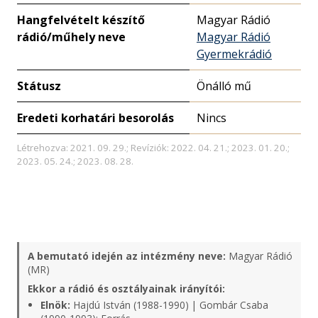
Hangfelvételt készítő
Magyar Rádió
rádió/műhely neve
Magyar Rádió
Gyermekrádió
Státusz
Önálló mű
Eredeti korhatári besorolás
Nincs
Létrehozva: 2021. 09. 29.; Revíziók: 2022. 04. 21.; 2023. 01. 20.;
2023. 05. 24.; 2023. 08. 28.
A bemutató idején az intézmény neve:
Magyar Rádió
(MR)
Ekkor a rádió és osztályainak irányítói:
Elnök:
Hajdú István (1988-1990) | Gombár Csaba