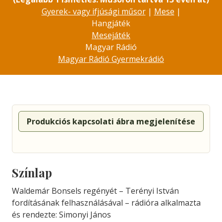
Gyerek- vagy ifjúsági műsor
|
Mese
|
Hangjáték
Mesejáték
Magyar Rádió
Magyar Rádió Gyermekrádió
Produkciós kapcsolati ábra megjelenítése
Színlap
Waldemár Bonsels regényét – Terényi István
fordításának felhasználásával – rádióra alkalmazta
és rendezte: Simonyi János