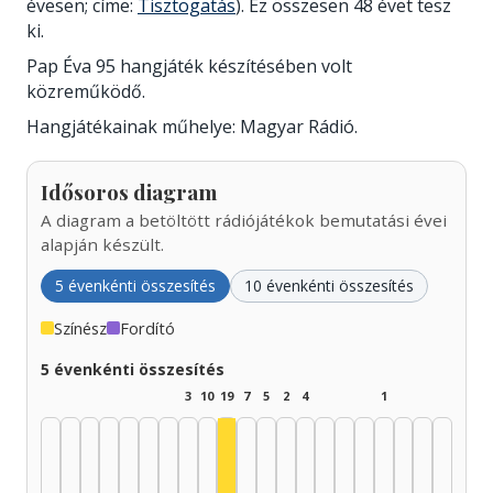
évesen; címe:
Tisztogatás
). Ez összesen 48 évet tesz
ki.
Pap Éva 95 hangjáték készítésében volt
közreműködő.
Hangjátékainak műhelye: Magyar Rádió.
Idősoros diagram
A diagram a betöltött rádiójátékok bemutatási évei
alapján készült.
5 évenkénti összesítés
10 évenkénti összesítés
Színész
Fordító
5 évenkénti összesítés
3
10
19
7
5
2
4
1