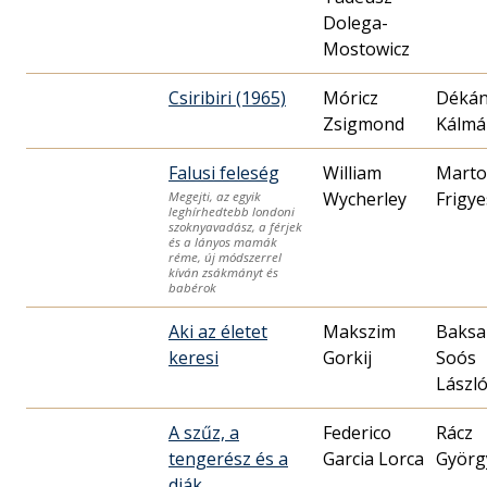
Dolega-
Mostowicz
Csiribiri (1965)
Móricz
Déká
Zsigmond
Kálmá
Falusi feleség
William
Mart
Wycherley
Frigye
Megejti, az egyik
leghírhedtebb londoni
szoknyavadász, a férjek
és a lányos mamák
réme, új módszerrel
kíván zsákmányt és
babérok
Aki az életet
Makszim
Baksa
keresi
Gorkij
Soós
Lászl
A szűz, a
Federico
Rácz
tengerész és a
Garcia Lorca
Györg
diák