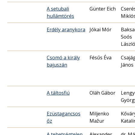
A setubali
Günter Eich
Cseré
hullámtörés
Miklós
Erdély aranykora
Jókai Mór
Baksa
Soós
Lászl
Csomó a király
Fésűs Éva
Csajág
bajuszán
János
A táltosfiú
Oláh Gábor
Lengy
Györg
Ezüstagancsos
Miljenko
Kővár
őz
Mažur
Katali
A tehetségtelen
Alexander
dr. M