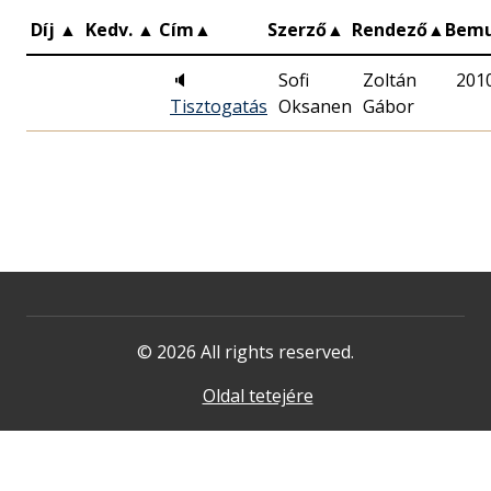
Díj
▲
Kedv.
▲
Cím
▲
Szerző
▲
Rendező
▲
Bem
🔈
Sofi
Zoltán
201
Tisztogatás
Oksanen
Gábor
© 2026 All rights reserved.
Oldal tetejére