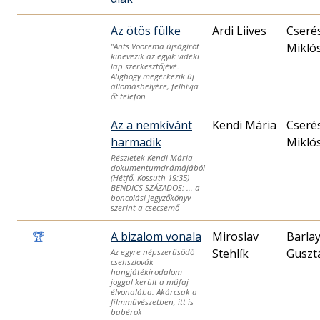
Az ötös fülke
Ardi Liives
Cseré
Miklós
”Ants Voorema újságírót
kinevezik az egyik vidéki
lap szerkesztőjévé.
Alighogy megérkezik új
állomáshelyére, felhívja
őt telefon
Az a nemkívánt
Kendi Mária
Cseré
harmadik
Miklós
Részletek Kendi Mária
dokumentumdrámájából
(Hétfő, Kossuth 19:35)
BENDICS SZÁZADOS: … a
boncolási jegyzőkönyv
szerint a csecsemő
🏆
A bizalom vonala
Miroslav
Barla
Stehlík
Guszt
Az egyre népszerűsödő
csehszlovák
hangjátékirodalom
joggal került a műfaj
élvonalába. Akárcsak a
filmművészetben, itt is
babérok