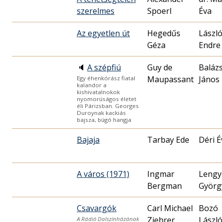
szerelmes
Spoerl
Éva
Az egyetlen út
Hegedűs
Lászl
Géza
Endre
🔈
A szépfiú
Guy de
Baláz
Maupassant
János
Egy éhenkórász fiatal
kalandor a
kishivatalnokok
nyomorúságos életet
éli Párizsban. Georges
Duroynak kackiás
bajsza, búgó hangja
Bajaja
Tarbay Ede
Déri É
A város (1971)
Ingmar
Lengy
Bergman
Györg
Csavargók
Carl Michael
Bozó
Ziehrer
Lászl
A Rádió Dalszínházának