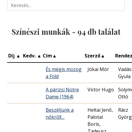
Színészi munkák -
94
db találat
Díj
▲
Kedv.
▲
Cím
▲
Szerző
▲
Rende
És mégis mozog
Jókai Mór
Vadás
a Föld
Gyula
A párizsi Notre
Victor Hugo
Solym
Dame (1964)
Ottó
Beszéljünk a
Heltai Jenő,
Rácz
nőkről!…
Palotai
Györg
Boris,
Tadeusz