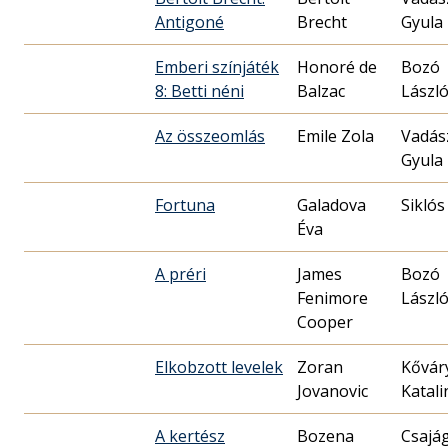
Antigoné
Brecht
Gyula
Emberi színjáték
Honoré de
Bozó
8: Betti néni
Balzac
Lászl
Az összeomlás
Emile Zola
Vadás
Gyula
Fortuna
Galadova
Siklós
Éva
A préri
James
Bozó
Fenimore
Lászl
Cooper
Elkobzott levelek
Zoran
Kővár
Jovanovic
Katali
A kertész
Bozena
Csajág