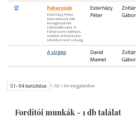
🏆
Fuharosok
Esterházy
Zoltá
Péter
Gábor
Esterházy Péter
klasszikussá vált
kisregényének
rádióváltozata. A
Fuharosok rejtélyes,
sokféle értelmezést
lehetővé tevő szöveg,
A vízgép
David
Zoltá
Mamet
Gábor
51–94 betöltése
1–50 / 94 megjelenítve
Fordítói munkák -
1
db találat