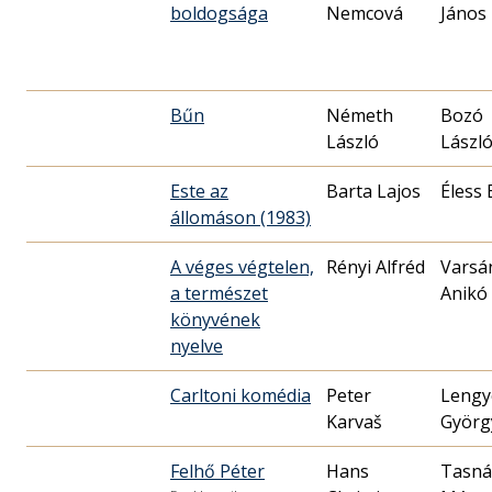
boldogsága
Nemcová
János
Bűn
Németh
Bozó
László
Lászl
Este az
Barta Lajos
Éless 
állomáson (1983)
A véges végtelen,
Rényi Alfréd
Varsá
a természet
Anikó
könyvének
nyelve
Carltoni komédia
Peter
Lengy
Karvaš
Györg
Felhő Péter
Hans
Tasná