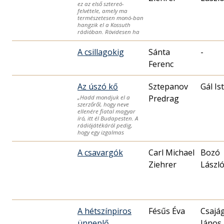
ez az első sztereó-
felvétele, amely ma
természetesen monó-ban
hangzik el a Kossuth
rádióban. Rövidesen ha
A csillagokig
Sánta
-
Ferenc
Az úszó kő
Sztepanov
Gál Is
Predrag
„Hadd mondjuk el a
szerzőről, hogy neve
ellenére fiatal magyar
író, itt él Budapesten. A
rádiójátékáról pedig,
hogy egy izgalmas
A csavargók
Carl Michael
Bozó
Ziehrer
Lászl
A hétszínpiros
Fésűs Éva
Csajág
ünneplő
János