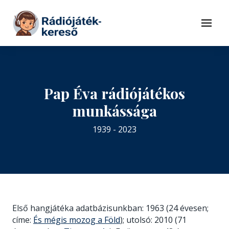
Tovább a navigációhoz
Tovább a tartalomhoz
Menü
Pap Éva rádiójátékos
munkássága
1939 - 2023
Első hangjátéka adatbázisunkban: 1963 (24 évesen;
címe:
És mégis mozog a Föld
); utolsó: 2010 (71