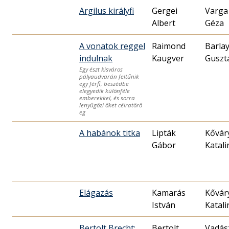
Argilus királyfi
Gergei
Varga
Albert
Géza
A vonatok reggel
Raimond
Barla
indulnak
Kaugver
Guszt
Egy észt kisváros
pályaudvarán feltűnik
egy férfi, beszédbe
elegyedik különféle
emberekkel, és sorra
lenyűgözi őket célratörő
eg
A habánok titka
Lipták
Kővár
Gábor
Katali
Elágazás
Kamarás
Kővár
István
Katali
Bertolt Brecht:
Bertolt
Vadás