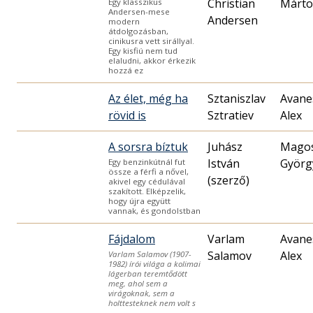
Christian
Márt
Egy klasszikus
Andersen-mese
Andersen
modern
átdolgozásban,
cinikusra vett sirállyal.
Egy kisfiú nem tud
elaludni, akkor érkezik
hozzá ez
Az élet, még ha
Sztaniszlav
Avane
rövid is
Sztratiev
Alex
A sorsra bíztuk
Juhász
Mago
István
Györg
Egy benzinkútnál fut
össze a férfi a nővel,
(szerző)
akivel egy cédulával
szakított. Elképzelik,
hogy újra együtt
vannak, és gondolstban
Fájdalom
Varlam
Avane
Salamov
Alex
Varlam Salamov (1907-
1982) írói világa a kolimai
lágerban teremtődött
meg, ahol sem a
virágoknak, sem a
holttesteknek nem volt s