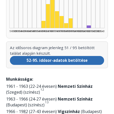
Színész, 1970–1974: 19
Színész, 1965–1969: 10
Színész, 1975–1979: 7
Színész, 1980–1984: 5
Színész, 1990–1994: 4
Színész, 1960–1964: 3
Színész, 1985–1989: 2
Fordító, 2010
1925–1929
1930–1934
1935–1939
1940–1944
1945–1949
1950–1954
1955–1959
1960–1964
1965–1969
1970–1974
1975–1979
1980–1984
1985–1989
1990–1994
1995–1999
2000–2004
2005–2009
2010–2014
2015–2019
2020–2024
2025–2026
Az idősoros diagram jelenleg 51 / 95 betöltött
találat alapján készült.
52-95. idősor-adatok betöltése
Munkássága:
1961 - 1963 (22-24 évesen)
Nemzeti Színház
1
2
(Szeged) (színész)
1963 - 1966 (24-27 évesen)
Nemzeti Színház
1
3
(Budapest) (színész)
1966 - 1982 (27-43 évesen)
Vígszínház
(Budapest)