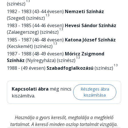
1
3
(színész)
1982 - 1983 (43-44 évesen)
Nemzeti Színház
1
3
(Szeged) (színész)
1983 - 1985 (44-46 évesen)
Hevesi Sándor Színház
1
3
(Zalaegerszeg) (színész)
1985 - 1987 (46-48 évesen)
Katona József Színház
1
3
(Kecskemét) (színész)
1987 - 1988 (48-49 évesen)
Móricz Zsigmond
1
3
Színház
(Nyíregyháza) (színész)
1
3
1988 - (49 évesen)
Szabadfoglalkozású
(színész)
Kapcsolati ábra
még nincs
Részleges ábra
kiszámítása
kiszámítva.
Használja a gyors keresőt, megtalálja a megfelelő
tartalmat. A kereső minden oszlop tartalmát vizsgálja.