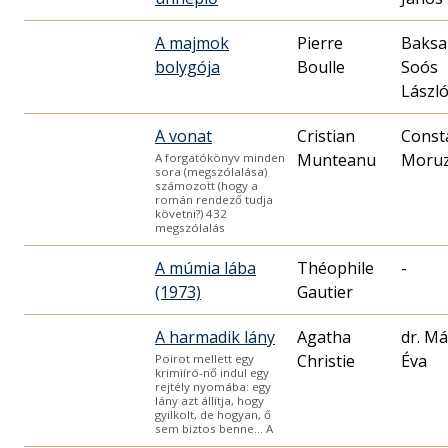
A majmok
Pierre
Baksa
bolygója
Boulle
Soós
Lászl
A vonat
Cristian
Const
Munteanu
Moru
A forgatókönyv minden
sora (megszólalása)
számozott (hogy a
román rendező tudja
követni?) 432
megszólalás
A múmia lába
Théophile
-
(1973)
Gautier
A harmadik lány
Agatha
dr. M
Christie
Éva
Poirot mellett egy
krimiíró-nő indul egy
rejtély nyomába: egy
lány azt állítja, hogy
gyilkolt, de hogyan, ő
sem biztos benne… A