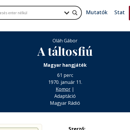
Mutatók
Stat
Oláh Gábor
A táltosfiú
Magyar hangjáték
61 perc
1970. január 11.
Komor
|
Adaptáció
Magyar Rádió
Szerző: