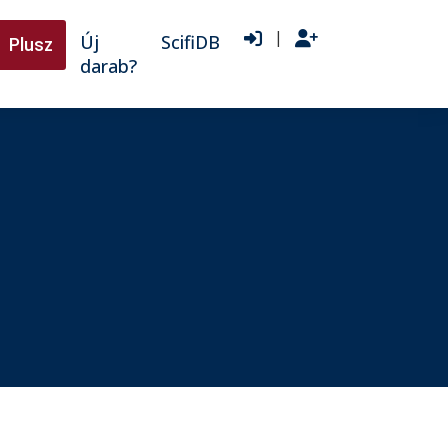
|
Új
ScifiDB
Plusz
darab?