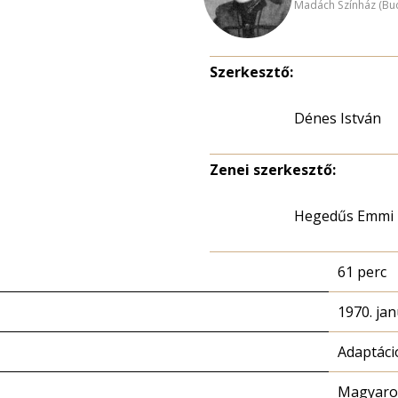
Madách Színház (Bu
Szerkesztő:
Dénes István
Zenei szerkesztő:
Hegedűs Emmi
61 perc
1970. jan
Adaptáci
Magyaror