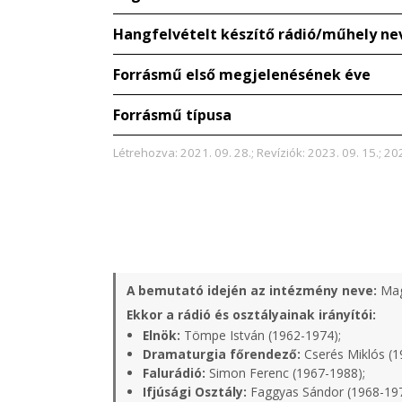
Hangfelvételt készítő rádió/műhely ne
Forrásmű első megjelenésének éve
Forrásmű típusa
Létrehozva: 2021. 09. 28.; Revíziók: 2023. 09. 15.; 20
A bemutató idején az intézmény neve:
Mag
Ekkor a rádió és osztályainak irányítói:
Elnök:
Tömpe István (1962-1974);
Dramaturgia főrendező:
Cserés Miklós (1
Falurádió:
Simon Ferenc (1967-1988);
Ifjúsági Osztály:
Faggyas Sándor (1968-19