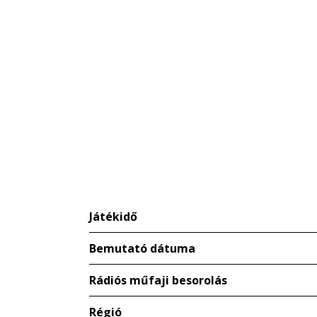
Játékidő
Bemutató dátuma
Rádiós műfaji besorolás
Régió