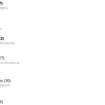
nagyítása
7)
zeged)
t)
32)
z (Budapest)
27)
nház (Budapest)
s (30)
dapest)
6)