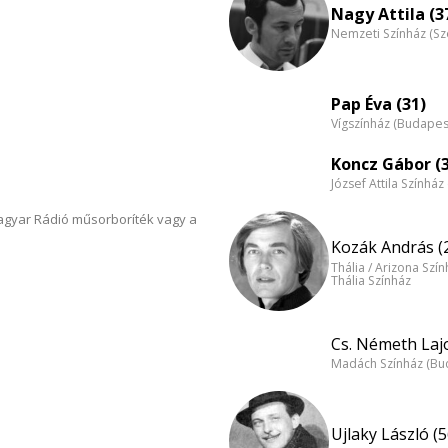
Nagy Attila (3
Nemzeti Színház (S
Pap Éva (31)
Vígszínház (Budapes
Koncz Gábor (
József Attila Színhá
Magyar Rádió műsorboríték vagy a
Kozák András (
Thália / Arizona Szí
Thália Színház
Cs. Németh Lajo
Madách Színház (Bu
Ujlaky László (5