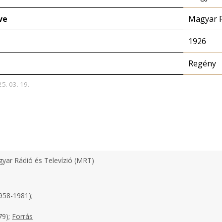
ve
Magyar 
1926
Regény
25. 03. 19.
yar Rádió és Televízió (MRT)
958-1981);
79);
Forrás