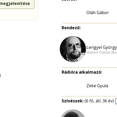
 megjelenítése
Oláh Gábor
Rendező:
Lengyel György
Madách Színház (Bu
Rádióra alkalmazó:
i
Zeke Gyula
Színészek:
(6 fő, átl. 36 év)