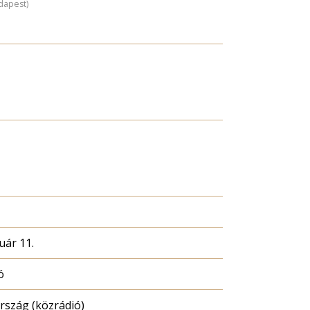
dapest)
uár 11.
ó
szág (közrádió)