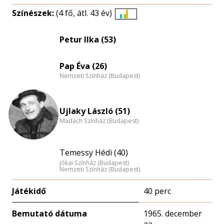
Színészek:
(4 fő, átl. 43 év)
Életkori
eloszlás
Petur Ilka (53)
nagyítása
Pap Éva (26)
Nemzeti Színház (Budapest)
Ujlaky László (51)
Madách Színház (Budapest)
Temessy Hédi (40)
Jókai Színház (Budapest)
Nemzeti Színház (Budapest)
Játékidő
40 perc
Bemutató dátuma
1965. december