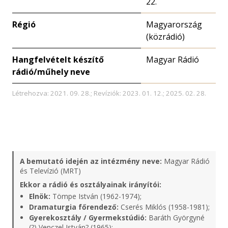
22.
Régió
Magyarország
(közrádió)
Hangfelvételt készítő
Magyar Rádió
rádió/műhely neve
Létrehozva: 2021. 09. 28.; Revíziók: 2023. 01. 12.; 2025. 02. 28.
A bemutató idején az intézmény neve:
Magyar Rádió
és Televízió (MRT)
Ekkor a rádió és osztályainak irányítói:
Elnök:
Tömpe István (1962-1974);
Dramaturgia főrendező:
Cserés Miklós (1958-1981);
Gyerekosztály / Gyermekstúdió:
Baráth Györgyné
(?) Venczel István? (1965);