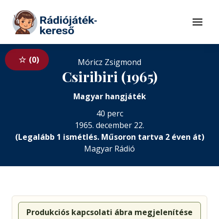
Tovább a navigációhoz
Tovább a tartalomhoz
Menü
0
Móricz Zsigmond
Csiribiri (1965)
Magyar hangjáték
40 perc
1965. december 22.
(Legalább 1 ismétlés. Műsoron tartva 2 éven át)
Magyar Rádió
Produkciós kapcsolati ábra megjelenítése