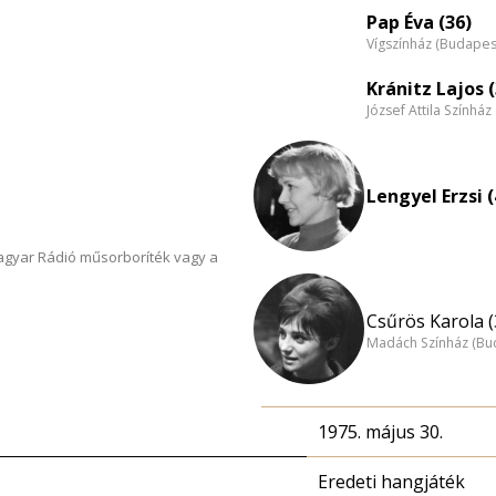
Pap Éva (36)
Vígszínház (Budapes
Kránitz Lajos (
József Attila Színhá
Lengyel Erzsi (
Magyar Rádió műsorboríték vagy a
Csűrös Karola (
Madách Színház (Bu
1975. május 30.
Eredeti hangjáték