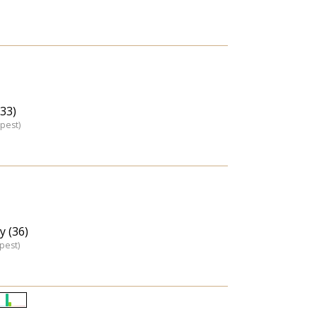
(33)
pest)
y (36)
pest)
Életkori