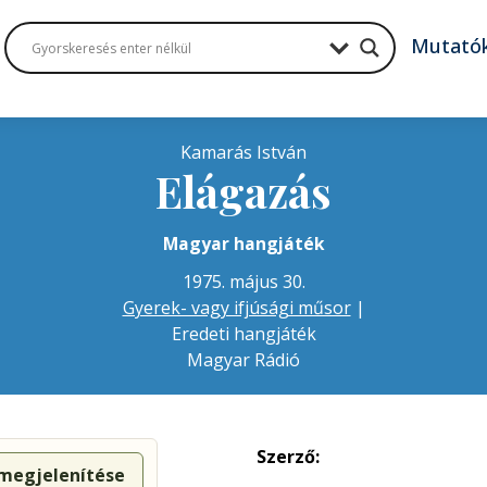
Mutató
Kamarás István
Elágazás
Magyar hangjáték
1975. május 30.
Gyerek- vagy ifjúsági műsor
|
Eredeti hangjáték
Magyar Rádió
Szerző:
 megjelenítése