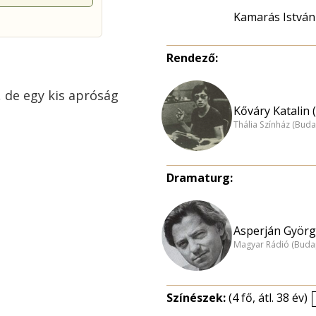
Kamarás István
Rendező:
, de egy kis apróság
Kőváry Katalin 
Thália Színház (Buda
Dramaturg:
Asperján Györg
Magyar Rádió (Buda
Színészek:
(4 fő, átl. 38 év)