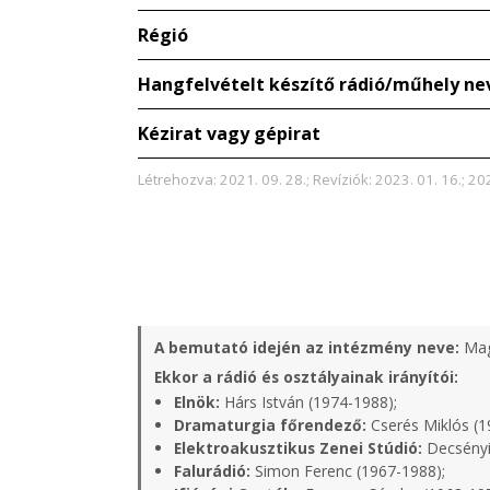
Régió
Hangfelvételt készítő rádió/műhely ne
Kézirat vagy gépirat
Létrehozva: 2021. 09. 28.; Revíziók: 2023. 01. 16.; 20
A bemutató idején az intézmény neve:
Mag
Ekkor a rádió és osztályainak irányítói:
Elnök:
Hárs István (1974-1988);
Dramaturgia főrendező:
Cserés Miklós (1
Elektroakusztikus Zenei Stúdió:
Decsényi
Falurádió:
Simon Ferenc (1967-1988);