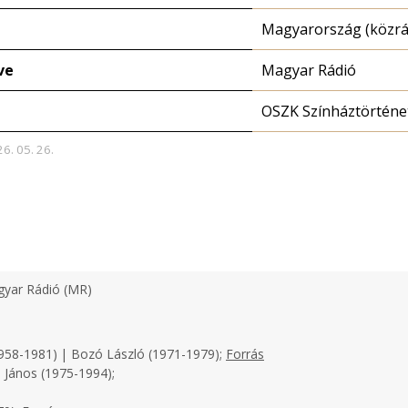
Magyarország (közrá
ve
Magyar Rádió
OSZK Színháztörténe
26. 05. 26.
yar Rádió (MR)
958-1981) | Bozó László (1971-1979);
Forrás
 János (1975-1994);