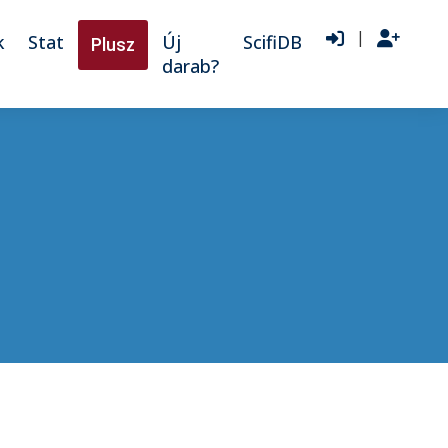
|
k
Stat
Új
ScifiDB
Plusz
darab?