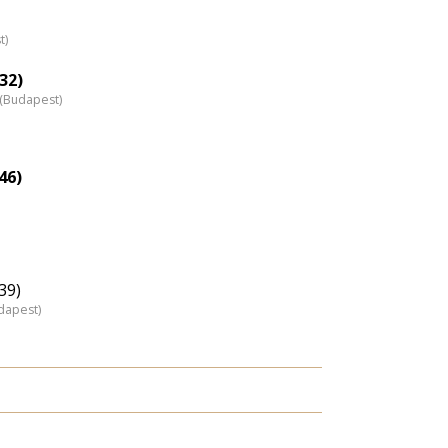
eloszlás
t)
nagyítása
32)
z (Budapest)
46)
39)
dapest)