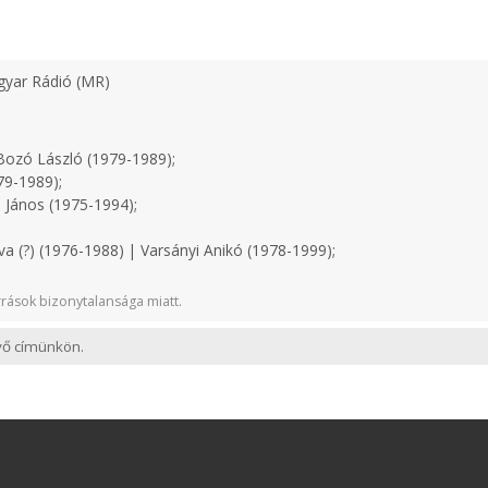
yar Rádió (MR)
ozó László (1979-1989);
79-1989);
 János (1975-1994);
a (?) (1976-1988) | Varsányi Anikó (1978-1999);
rások bizonytalansága miatt.
evő címünkön.