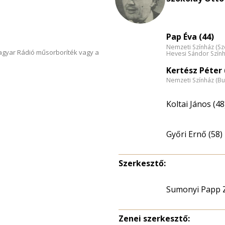
Pap Éva (44)
Nemzeti Színház (S
Magyar Rádió műsorboríték vagy a
Hevesi Sándor Szính
Kertész Péter 
Nemzeti Színház (B
Koltai János (48
Győri Ernő (58)
Szerkesztő:
Sumonyi Papp 
Zenei szerkesztő: