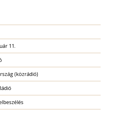
uár 11.
ó
szág (közrádió)
Rádió
elbeszélés