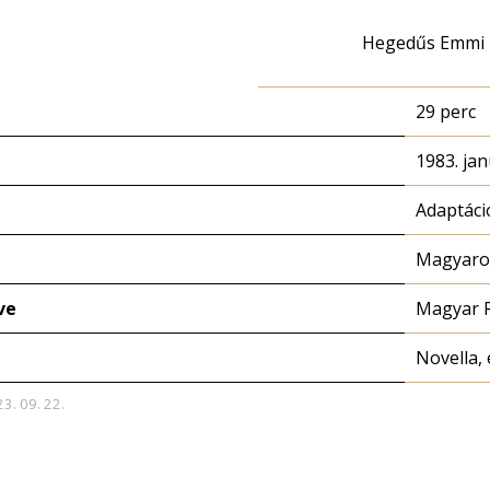
Hegedűs Emmi
29 perc
1983. jan
Adaptáci
Magyaror
ve
Magyar 
Novella, 
23. 09. 22.