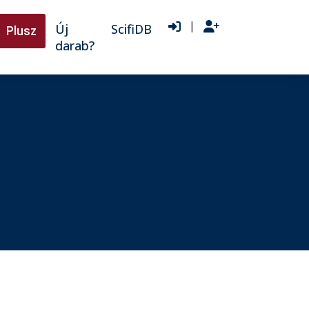
|
Új
ScifiDB
Plusz
darab?