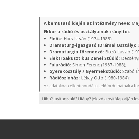
A bemutató idején az intézmény neve:
Mag
Ekkor a rádió és osztályainak irányítói:
Elnök:
Hárs István (1974-1988);
Dramaturg-igazgató (Drámai Osztály):
B
Dramaturgia főrendező:
Bozó László (19
Elektroakusztikus Zenei Stúdió:
Decsényi
Falurádió:
Simon Ferenc (1967-1988);
Gyerekosztály / Gyermekstúdió:
Szabó Év
Rádiószínház:
Lékay Ottó (1980-1984);
Az adatokban ellentmondások előfordulhatnak a for
Hiba? Javítanivaló? Hiány? Jelezd a nyitólap alján l