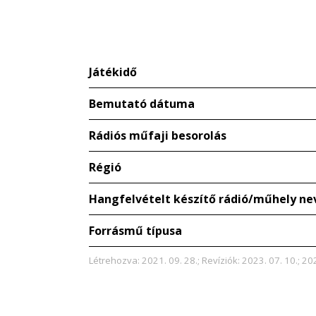
Játékidő
Bemutató dátuma
Rádiós műfaji besorolás
Régió
Hangfelvételt készítő rádió/műhely ne
Forrásmű típusa
Létrehozva: 2021. 09. 28.; Revíziók: 2023. 07. 10.; 20