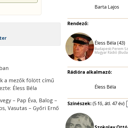
Barta Lajos
Rendező:
ter
Éless Béla (43)
Budapesti Perem Sz
Magyar Rádió (Buda
mban
Rádióra alkalmazó:
ek a mezők fölött című
Éless Béla
ezte: Éless Béla
vegy – Pap Éva, Balog –
Színészek:
(5 fő, átl. 47 év)
os, Vasutas – Győri Ernő
Szokolay Ottó 