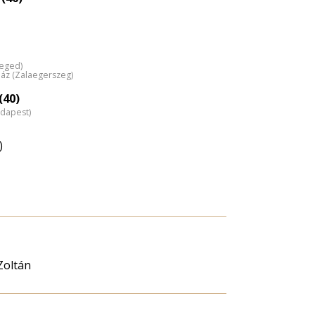
zeged)
áz (Zalaegerszeg)
(40)
udapest)
)
Zoltán