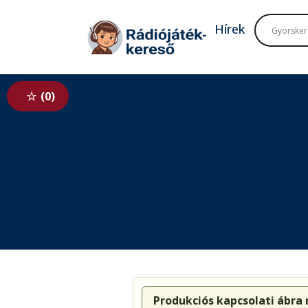
Tovább a navigációhoz
Tovább a tartalomhoz
Hírek
0
Produkciós kapcsolati ábra