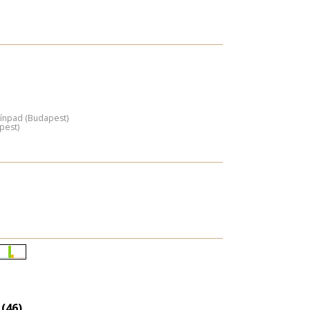
ínpad (Budapest)
pest)
Életkori
eloszlás
nagyítása
(46)