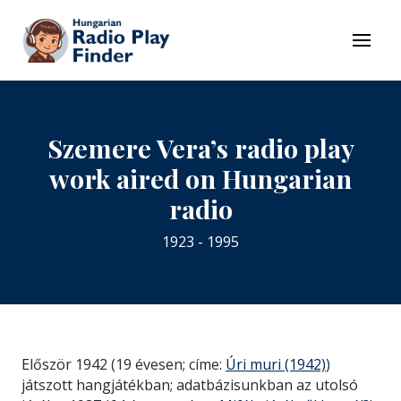
To navigation
To contents
Menu
Szemere Vera’s radio play
work aired on Hungarian
radio
1923 - 1995
Először 1942 (19 évesen; címe:
Úri muri (1942)
)
játszott hangjátékban; adatbázisunkban az utolsó