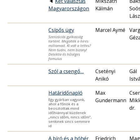
🔈
Két választás
Mikszáth
Bak
Magyarországon
Kálmán
Soó
Lász
Csípős ügy
Marcel Aymé
Var
Géz
Szenzációs gyilkosság
történt. Megölték a híres
milliomost. Ki volt a tettes?
Nem tudni, nem bizony!
Detektív és hűséges
famulus
Szól a csengő…
Csetényi
Gál
Anikó
Istv
Határidőnapló
Max
Cser
Gundermann
Mikl
Egy gyárban vagyunk,
ahol a főnök és a
dr.
beosztottak mind
időhiánnyal küzdenek
„nincs időm, nincs időm”,
senkinek sincs semmire
id
A bíró és a hóhér
Friedrich
Mag