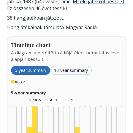
játéka: 1987 (64 évesen; címe:
Miféle játékről beszél?
).
Ez összesen 46 évet tesz ki.
38 hangjátékban játszott.
Hangjátékainak társulata: Magyar Rádió.
Timeline chart
A diagram a betöltött rádiójátékok bemutatási évei
alapján készült.
5-year summary
10-year summary
Actor
5-year summary
6
10
5
3
4
3
1
6