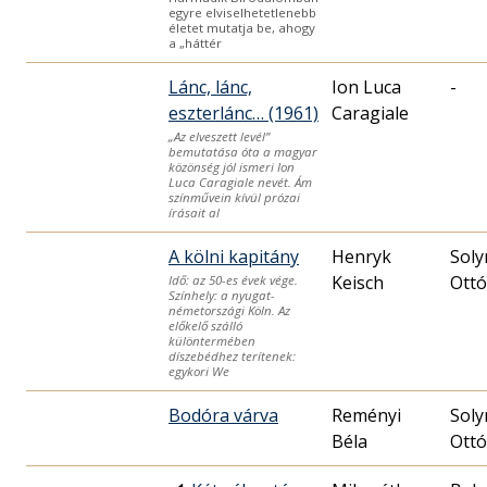
egyre elviselhetetlenebb
életet mutatja be, ahogy
a „háttér
Lánc, lánc,
Ion Luca
-
eszterlánc… (1961)
Caragiale
„Az elveszett levél”
bemutatása óta a magyar
közönség jól ismeri Ion
Luca Caragiale nevét. Ám
színművein kívül prózai
írásait al
A kölni kapitány
Henryk
Soly
Keisch
Ottó
Idő: az 50-es évek vége.
Színhely: a nyugat-
németországi Köln. Az
előkelő szálló
különtermében
díszebédhez terítenek:
egykori We
Bodóra várva
Reményi
Soly
Béla
Ottó