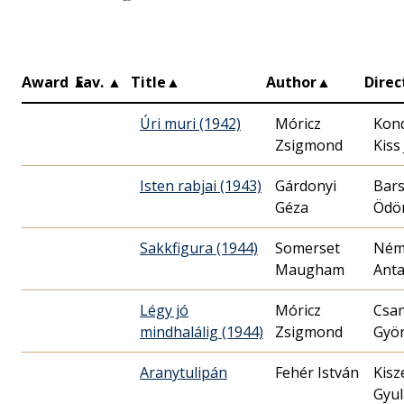
Award
▲
Fav.
▲
Title
▲
Author
▲
Direc
Úri muri (1942)
Móricz
Kon
Zsigmond
Kiss
Isten rabjai (1943)
Gárdonyi
Bars
Géza
Ödö
Sakkfigura (1944)
Somerset
Ném
Maugham
Anta
Légy jó
Móricz
Csa
mindhalálig (1944)
Zsigmond
Gyö
Aranytulipán
Fehér István
Kisz
Gyul