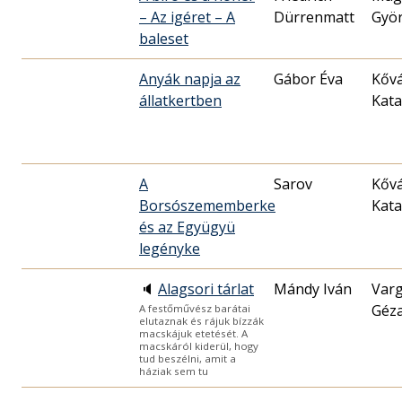
– Az igéret – A
Dürrenmatt
Gyö
baleset
Anyák napja az
Gábor Éva
Kőv
állatkertben
Kata
A
Sarov
Kőv
Borsószememberke
Kata
és az Együgyü
legényke
🔈
Alagsori tárlat
Mándy Iván
Var
Géz
A festőművész barátai
elutaznak és rájuk bízzák
macskájuk etetését. A
macskáról kiderül, hogy
tud beszélni, amit a
háziak sem tu