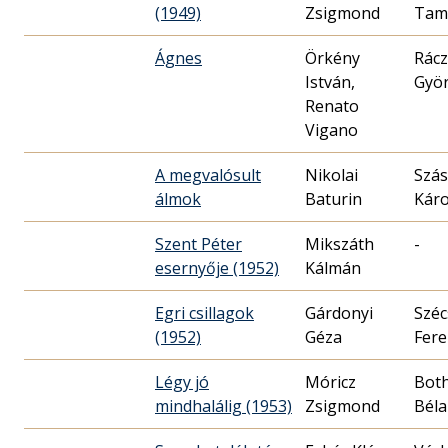
(1949)
Zsigmond
Tam
Ágnes
Örkény
Rácz
István,
Gyö
Renato
Vigano
A megvalósult
Nikolai
Szás
álmok
Baturin
Káro
Szent Péter
Mikszáth
-
esernyője (1952)
Kálmán
Egri csillagok
Gárdonyi
Széc
(1952)
Géza
Fere
Légy jó
Móricz
Bot
mindhalálig (1953)
Zsigmond
Béla