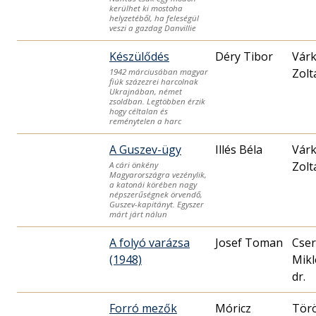
kerülhet ki mostoha
helyzetéből, ha feleségül
veszi a gazdag Danvillie
Készülődés
Déry Tibor
Várk
Zolt
1942 márciusában magyar
fiúk százezrei harcolnak
Ukrajnában, német
zsoldban. Legtöbben érzik
hogy céltalan és
reménytelen a harc
A Guszev-ügy
Illés Béla
Várk
Zolt
A cári önkény
Magyarországra vezénylik,
a katonái körében nagy
népszerűségnek örvendő,
Guszev-kapitányt. Egyszer
márt járt nálun
A folyó varázsa
Josef Toman
Cser
(1948)
Mikl
dr.
Forró mezők
Móricz
Tör