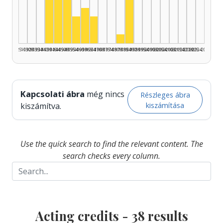
Actor, 1945–1949: 10
Actor, 1940–1944: 6
Actor, 1985–1989: 6
Actor, 1950–1954: 5
Actor, 1960–1964: 4
Actor, 1955–1959: 3
Actor, 1965–1969: 3
Actor, 1980–1984: 1
1925–1929
1930–1934
1935–1939
1940–1944
1945–1949
1950–1954
1955–1959
1960–1964
1965–1969
1970–1974
1975–1979
1980–1984
1985–1989
1990–1994
1995–1999
2000–2004
2005–2009
2010–2014
2015–2019
2020–2024
2025–2026
Kapcsolati ábra
még nincs
Részleges ábra
kiszámítása
kiszámítva.
Use the quick search to find the relevant content. The
search checks every column.
Acting credits -
38
results