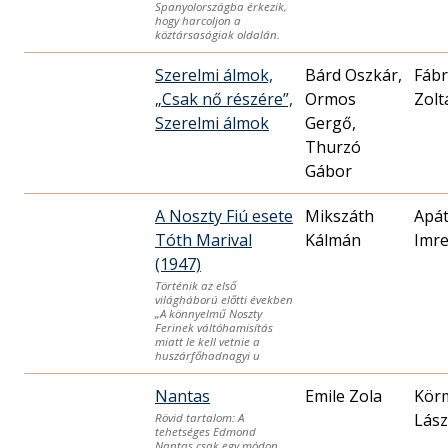
Spanyolországba érkezik,
hogy harcoljon a
köztársaságiak oldalán.
Szerelmi álmok,
Bárd Oszkár,
Fábr
„Csak nő részére”,
Ormos
Zolt
Szerelmi álmok
Gergő,
Thurzó
A Noszty Fiú esete
Mikszáth
Apát
Tóth Marival
Kálmán
Imr
(1947)
Történik az első
világháború előtti években
„A könnyelmű Noszty
Ferinek váltóhamisítás
miatt le kell vetnie a
huszárfőhadnagyi u
Nantas
Emile Zola
Kör
Lász
Rövid tartalom: A
tehetséges Edmond
Nantas csak egy módon