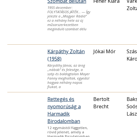
Szombat délután
Fehér Klára
Várk
Zolt
1955 december:
FOLYTATÁSOS JÁTÉK… — Így
jelezte a „Magyar Rádió“
ez a néhány hete az új
műsorszerkezetben
meginduló szombat délu
Kárpáthy Zoltán
Jókai Mór
Szás
(1958)
Káro
Kárpáthy János, az öreg
,,nábob” és felesége, a
szép és boldogtalan Mayer
Fanny meghaltak, egyedül
hagyva néhány napos
fiukat, a
Rettegés és
Bertolt
Bak
nyomorúság a
Brecht
Soó
Harmadik
Lász
Birodalomban
12 egymástól független,
rövid jelenet, amely a
Harmadik Birodalomban