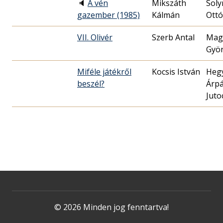
🔈
A vén
Mikszáth
Soly
gazember (1985)
Kálmán
Ottó
VII. Olivér
Szerb Antal
Mag
Gyö
Miféle játékről
Kocsis István
Heg
beszél?
Árp
Juto
© 2026 Minden jog fenntartva!