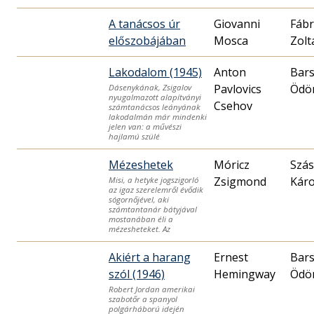
A tanácsos úr
Giovanni
Fábr
előszobájában
Mosca
Zolt
Lakodalom (1945)
Anton
Bars
Pavlovics
Ödö
Dásenykának, Zsigalov
nyugalmazott alapítványi
Csehov
számtanácsos leányának
lakodalmán már mindenki
jelen van: a művészi
hajlamú szülé
Mézeshetek
Móricz
Szás
Zsigmond
Káro
Misi, a hetyke jogszigorló
az igaz szerelemről évődik
sógornőjével, aki
számtantanár bátyjával
mostanában éli a
mézesheteket. Az
Akiért a harang
Ernest
Bars
szól (1946)
Hemingway
Ödö
Robert Jordan amerikai
szabotőr a spanyol
polgárháború idején