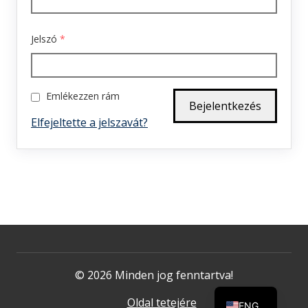
Jelszó
*
Emlékezzen rám
Elfejeltette a jelszavát?
© 2026 Minden jog fenntartva!
Oldal tetejére
ENG