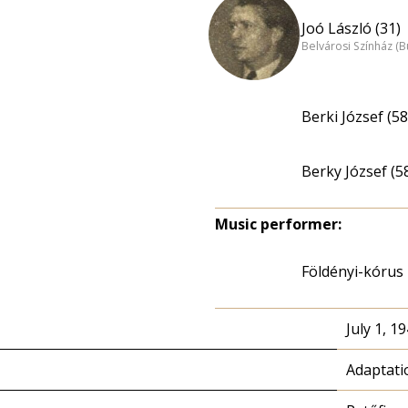
Joó László (31)
Belvárosi Színház (
Berki József (58
Berky József (5
Music performer:
Földényi-kórus
July 1, 1
Adaptati