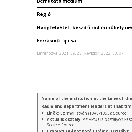
Bemutató médium
Régió
Hangfelvételt készítő rádió/műhely ne
Forrásmű típusa
Létrehozva: 2021. 09. 28.; Revíziók: 2022. 08. 07.
Name of the institution at the time of th
Radio and department leaders at that tim
Elnök:
Szirmai István (1949-1953);
Source
Aktuális osztály:
Az Aktuális osztályon kés
Source
Source
Dramaturg-igazgató (Drámai Osztály):
K