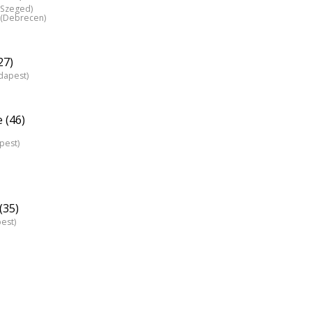
 (Szeged)
) (Debrecen)
27)
dapest)
 (46)
pest)
(35)
est)