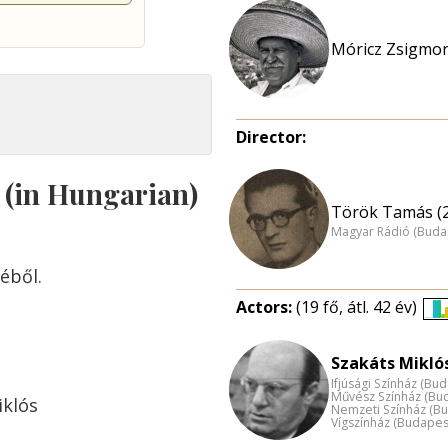
Móricz Zsigmo
Director:
s (in Hungarian)
Török Tamás (
Magyar Rádió (Buda
éből.
Actors:
(19 fő, átl. 42 év)
Szakáts Miklós
Ifjúsági Színház (Bu
Művész Színház (Bu
iklós
Nemzeti Színház (B
Vígszínház (Budapes