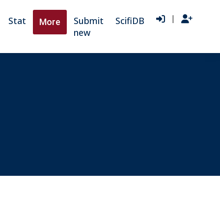
|
Stat
Submit
ScifiDB
More
new