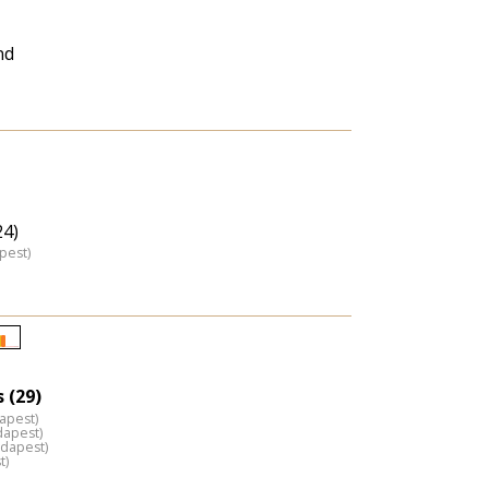
nd
24)
pest)
Életkori
eloszlás
 (29)
nagyítása
dapest)
dapest)
udapest)
t)