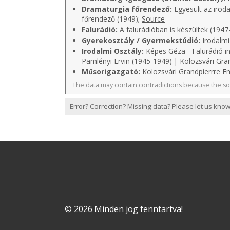
Dramaturgia főrendező:
Egyesült az iroda
főrendező (1949);
Source
Falurádió:
A falurádióban is készültek (1947
Gyerekosztály / Gyermekstúdió:
Irodalmi
Irodalmi Osztály:
Képes Géza - Falurádió in
Pamlényi Ervin (1945-1949) | Kolozsvári Gra
Műsorigazgató:
Kolozsvári Grandpierrre Em
The data may contain contradictions because the so
Error? Correction? Missing data? Please let us know
© 2026 Minden jog fenntartva!