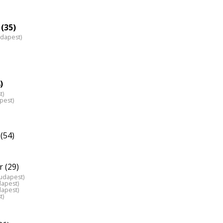
(35)
udapest)
)
t)
pest)
(54)
 (29)
Budapest)
dapest)
dapest)
t)