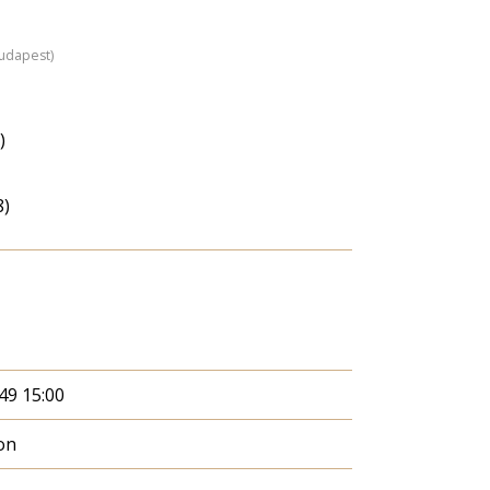
Budapest)
)
8)
949 15:00
on