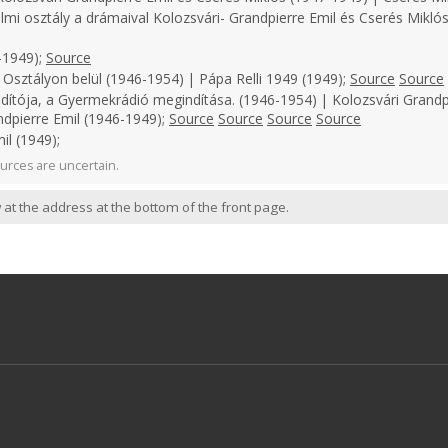
lmi osztály a drámaival Kolozsvári- Grandpierre Emil és Cserés Miklós
-1949);
Source
 Osztályon belül (1946-1954) | Pápa Relli 1949 (1949);
Source
Source
dítója, a Gyermekrádió megindítása. (1946-1954) | Kolozsvári Grandp
ndpierre Emil (1946-1949);
Source
Source
Source
Source
il (1949);
urces are uncertain.
 at the address at the bottom of the front page.