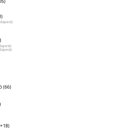
26)
0)
udapest)
)
dapest)
dapest)
ó (66)
)
†+18)