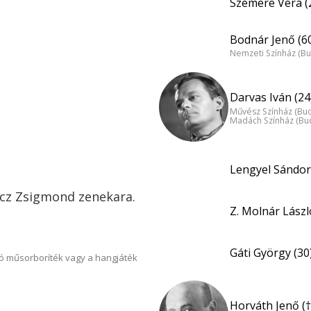
Szemere Vera (
Bodnár Jenő (6
Nemzeti Színház (B
Darvas Iván (24
Művész Színház (Bu
Madách Színház (Bu
Lengyel Sándor
ácz Zsigmond zenekara.
Z. Molnár Lászl
Gáti György (30
ó műsorboríték vagy a hangjáték
Horváth Jenő (