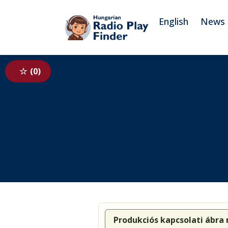
To navigation
To contents
English
News
0
Produkciós kapcsolati ábra