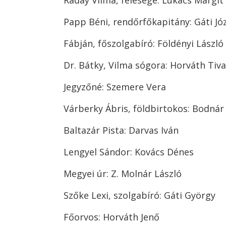
Ráday Vilma, felesége: Lukács Margit
Papp Béni, rendőrfőkapitány: Gáti Jó
Fábján, főszolgabíró: Földényi László
Dr. Bátky, Vilma sógora: Horváth Tiv
Jegyzőné: Szemere Vera
Várberky Ábris, földbirtokos: Bodnár
Baltazár Pista: Darvas Iván
Lengyel Sándor: Kovács Dénes
Megyei úr: Z. Molnár László
Szőke Lexi, szolgabíró: Gáti György
Főorvos: Horváth Jenő