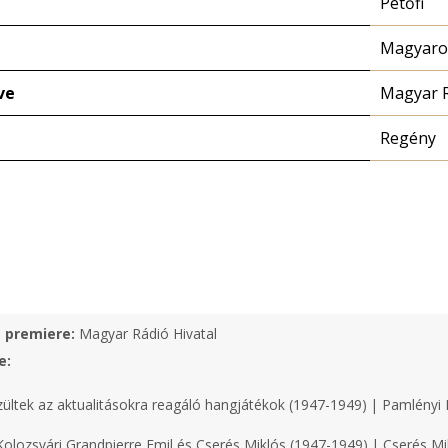
Petőfi
Magyaror
ve
Magyar 
Regény
e premiere:
Magyar Rádió Hivatal
e:
zültek az aktualitásokra reagáló hangjátékok (1947-1949) | Pamlényi 
olozsvári Grandpierre Emil és Cserés Miklós (1947-1949) | Cserés Mi