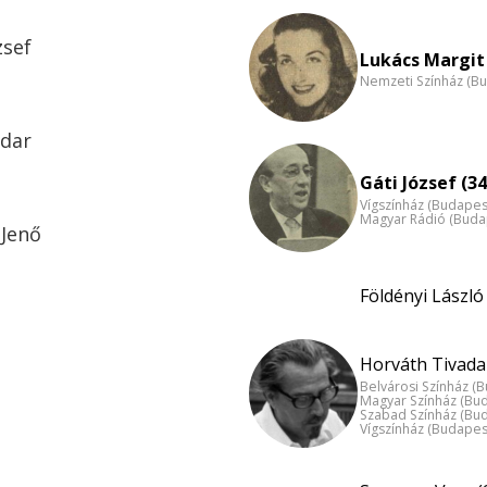
zsef
Lukács Margit 
Nemzeti Színház (B
adar
Gáti József (34
Vígszínház (Budapes
Magyar Rádió (Buda
 Jenő
Földényi László 
Horváth Tivadar
Belvárosi Színház (
Magyar Színház (Bu
Szabad Színház (Bu
Vígszínház (Budapes