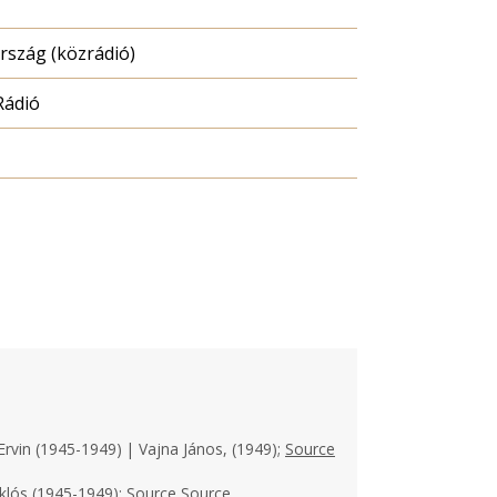
szág (közrádió)
Rádió
Ervin (1945-1949) | Vajna János, (1949);
Source
klós (1945-1949);
Source
Source