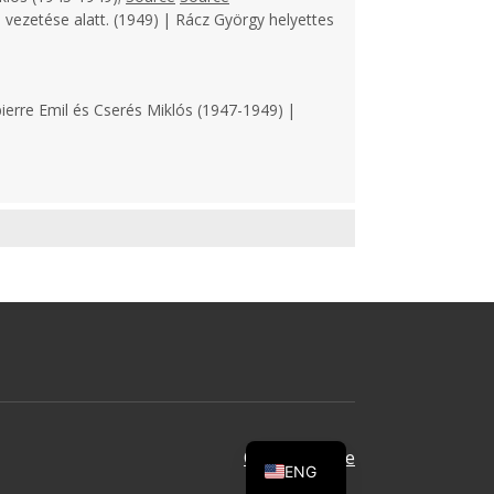
 vezetése alatt. (1949) | Rácz György helyettes
ierre Emil és Cserés Miklós (1947-1949) |
Oldal tetejére
ENG