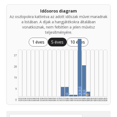
Idősoros diagram
Az oszlopokra kattintva az adott időszak művei maradnak
a listában. A díjak a hangjátékokra általában
vonatkoznak, nem feltétlen a jelen művész
teljesítményére.
1 éves
5 éves
10 éves
37
28
19
🏆
9
🏆
🏆
🏆
🏆
🏆
★
1925
1930
1935
1940
1945
1950
1955
1960
1965
1970
1975
1980
1985
1990
1995
2000
2005
2010
2015
2020
2025
0
1929
1934
1939
1944
1949
1954
1959
1964
1969
1974
1979
1984
1989
1994
1999
2004
2009
2014
2019
2024
2026