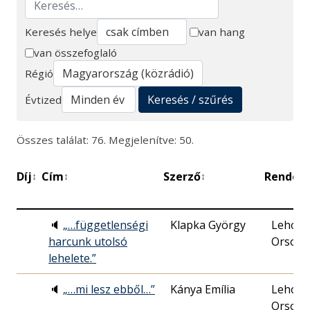
Keresés helye
van hang
van összefoglaló
Keresés
Régió
Keresés / szűrés
Évtized
Összes találat: 76. Megjelenítve: 50.
Díj
Cím
Szerző
Rendez
↕
↕
↕
🔈
„…függetlenségi
Klapka György
Lehocz
harcunk utolsó
Orsoly
lehelete.”
🔈
„…mi lesz ebből…”
Kánya Emília
Lehocz
Orsoly