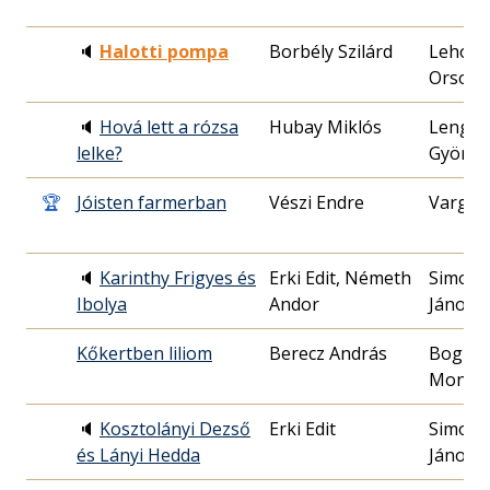
🔈
Halotti pompa
Borbély Szilárd
Lehocz
Orsoly
🔈
Hová lett a rózsa
Hubay Miklós
Lengye
lelke?
György
🏆
Jóisten farmerban
Vészi Endre
Varga 
🔈
Karinthy Frigyes és
Erki Edit, Németh
Simony
Ibolya
Andor
János
Kőkertben liliom
Berecz András
Bogná
Monik
🔈
Kosztolányi Dezső
Erki Edit
Simony
és Lányi Hedda
János