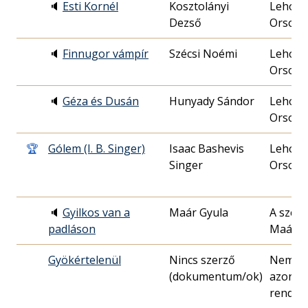
🔈
Esti Kornél
Kosztolányi
Lehocz
Dezső
Orsoly
🔈
Finnugor vámpír
Szécsi Noémi
Lehocz
Orsoly
🔈
Géza és Dusán
Hunyady Sándor
Lehocz
Orsoly
🏆
Gólem (I. B. Singer)
Isaac Bashevis
Lehocz
Singer
Orsoly
🔈
Gyilkos van a
Maár Gyula
A szerz
padláson
Maár G
Gyökértelenül
Nincs szerző
Nem
(dokumentum/ok)
azonos
rendez