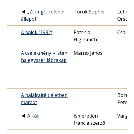
🔈
„Zsongó, féléber
Török Sophie
Lehocz
állapot”
Orsoly
A balek (1982)
Patricia
Csajági
Highsmith
A cselekmény – isten
Marno János
ha egyszer lábrakap
A halálraítélt életben
Boreni
maradt
Péter
🔈
A kád
Ismeretlen
Varga 
francia szerző