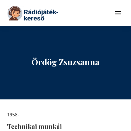
Tovább a navigációhoz
Tovább a tartalomhoz
Menü
Ördög Zsuzsanna
1958-
Technikai munkái