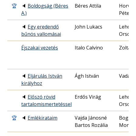
🏆
🔈
Boldogság (Béres
Béres Attila
Horvát
A.)
Péter
🔈
Egy eredendő
John Lukacs
Lehocz
bűnös vallomásai
Orsoly
Éjszakai vezetés
Italo Calvino
Zoltán
🔈
Eljárulás István
Ágh István
Vadász
királyhoz
🔈
Előszó rövid
Erdős Virág
Lehocz
tartalomismertetéssel
Orsoly
🏆
🔈
Emlékirataim
Vajda Jánosné
Bogná
Bartos Rozália
Monik