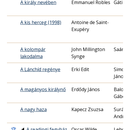
A király nevében
Emmanuel Robles
Gáti Jó
A kis herceg (1998)
Antoine de Saint-
Exupéry
A kolompár
John Millington
Saár T
lakodalma
Synge
A Lánchíd regénye
Erki Edit
Simony
János
A magányos királynő
Erdődy János
Balogh
Gábor
A nagy haza
Kapecz Zsuzsa
Surány
András
🏆
🔈
A readingi fegyház
Oscar Wilde
Lehocz