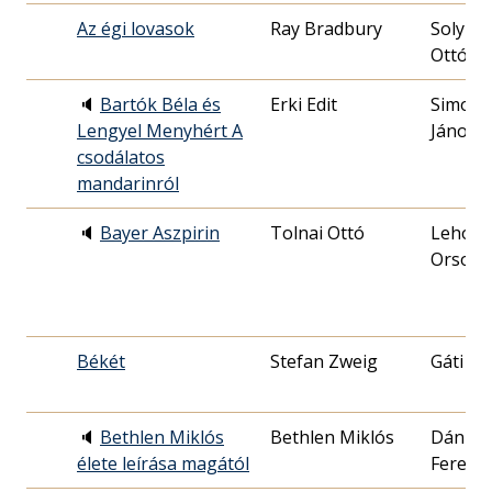
Az égi lovasok
Ray Bradbury
Solymo
Ottó
🔈
Bartók Béla és
Erki Edit
Simony
Lengyel Menyhért A
János
csodálatos
mandarinról
🔈
Bayer Aszpirin
Tolnai Ottó
Lehocz
Orsoly
Békét
Stefan Zweig
Gáti Jó
🔈
Bethlen Miklós
Bethlen Miklós
Dániel
élete leírása magától
Ferenc