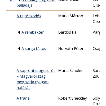
balladája
Orsoly
A rejtőzködők
Márki Márton
Lehocz
Orsoly
🔈
A rémbakter
Bárdos Pál
Varga 
🔈
A sárga táltos
Horváth Péter
Csajági
A soproni szögesdrót
Maria Schüler
Sárosp
– Magyarország
Zsuzsa
megnyitja nyugati
határát
A tranai
Robert Sheckley
Solymo
Ottó