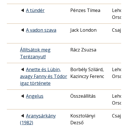
🔈
A tündér
Pénzes Tímea
Lehocz
Orsoly
🔈
A vadon szava
Jack London
Csajági
Állítsátok meg
Rácz Zsuzsa
Terézanyut!
🔈
Anette és Lübin,
Borbély Szilárd,
Lehocz
avagy Fanny és Tódor
Kazinczy Ferenc
Orsoly
igaz története
🔈
Angelus
Összeállítás
Lehocz
Orsoly
🔈
Aranysárkány
Kosztolányi
Csajági
(1982)
Dezső