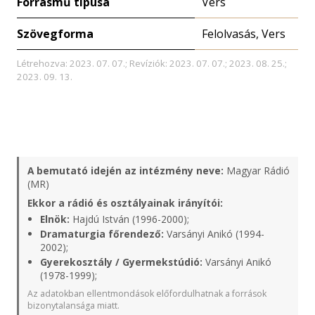
Forrásmű típusa
Vers
Szövegforma
Felolvasás, Vers
Létrehozva: 2023. 07. 07.; Revíziók: 2023. 07. 07.; 2023. 08. 25.;
2023. 09. 13.
A bemutató idején az intézmény neve:
Magyar Rádió
(MR)
Ekkor a rádió és osztályainak irányítói:
Elnök:
Hajdú István (1996-2000);
Dramaturgia főrendező:
Varsányi Anikó (1994-
2002);
Gyerekosztály / Gyermekstúdió:
Varsányi Anikó
(1978-1999);
Az adatokban ellentmondások előfordulhatnak a források
bizonytalansága miatt.