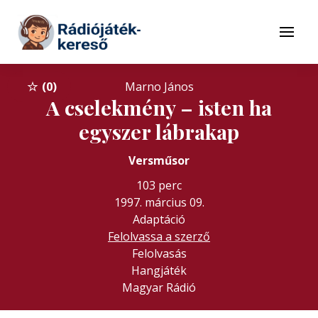
Tovább a navigációhoz
Tovább a tartalomhoz
Menü
0
Marno János
A cselekmény – isten ha
egyszer lábrakap
Versműsor
103 perc
1997. március 09.
Adaptáció
Felolvassa a szerző
Felolvasás
Hangjáték
Magyar Rádió