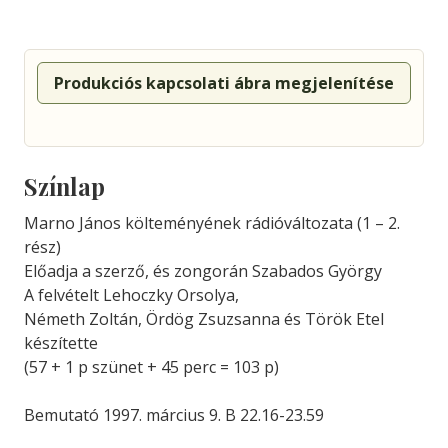
Produkciós kapcsolati ábra megjelenítése
Színlap
Marno János költeményének rádióváltozata (1 – 2.
rész)
Előadja a szerző, és zongorán Szabados György
A felvételt Lehoczky Orsolya,
Németh Zoltán, Ördög Zsuzsanna és Török Etel
készítette
(57 + 1 p szünet + 45 perc = 103 p)
Bemutató 1997. március 9. B 22.16-23.59