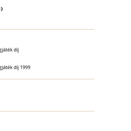
nagyítása
1)
játék díj
játék díj 1999