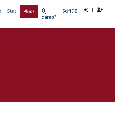
|
k
Stat
Új
ScifiDB
Plusz
darab?