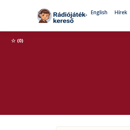
Tovább a navigációhoz
Tovább a tartalomhoz
English
Hírek
0