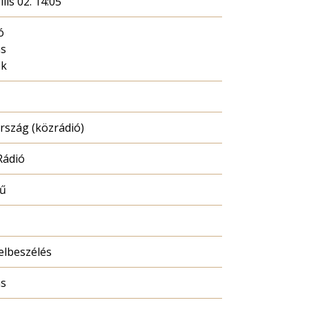
ilis 02. 14:05
ó
ás
ék
szág (közrádió)
Rádió
mű
elbeszélés
ás