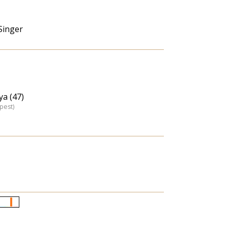
Singer
ya (47)
pest)
Életkori
eloszlás