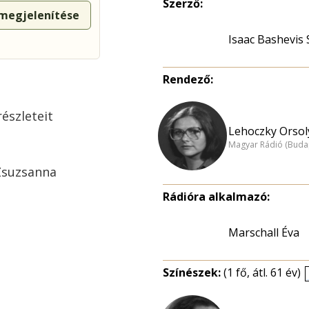
Szerző:
 megjelenítése
Isaac Bashevis 
Rendező:
észleteit
Lehoczky Orsol
Magyar Rádió (Buda
Zsuzsanna
Rádióra alkalmazó:
Marschall Éva
Színészek:
(1 fő, átl. 61 év)