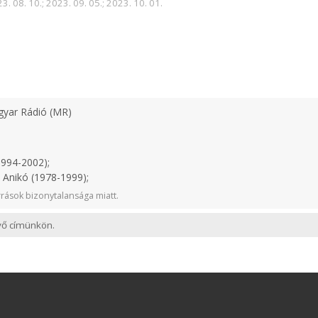
3. 08. 10.; 2023. 09. 05.; 2023. 10. 01.
yar Rádió (MR)
1994-2002);
 Anikó (1978-1999);
rások bizonytalansága miatt.
evő címünkön.