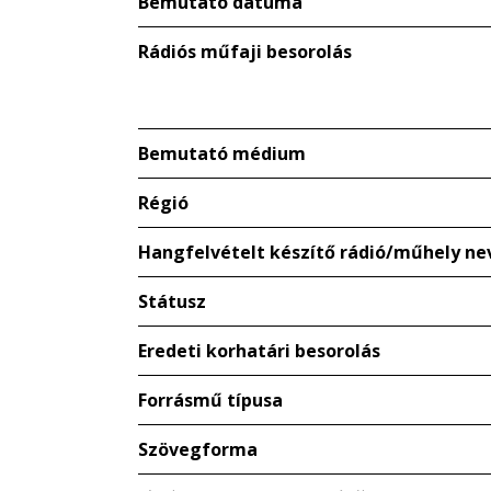
Bemutató dátuma
Rádiós műfaji besorolás
Bemutató médium
Régió
Hangfelvételt készítő rádió/műhely ne
Státusz
Eredeti korhatári besorolás
Forrásmű típusa
Szövegforma