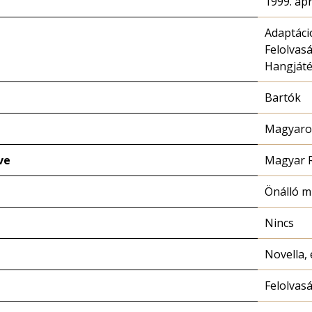
1999. ápr
Adaptáci
Felolvas
Hangját
Bartók
Magyaror
ve
Magyar 
Önálló 
Nincs
Novella, 
Felolvas