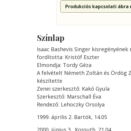
Produkciós kapcsolati ábra
Színlap
Isaac Bashevis Singer kisregényének r
fordította: Kristóf Eszter
Elmondja: Tordy Géza
A felvételt Németh Zoltán és Ördög 
készítette
Zenei szerkesztő: Kakó Gyula
Szerkesztő: Marschall Éva
Rendező: Lehoczky Orsolya
1999. április 2. Bartók, 14.05
2000. június 3., Kossuth, 21.04