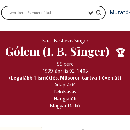
Mutató
Isaac Bashevis Singer
Gólem (I. B. Singer)
🏆
55 perc
1999. április 02. 14:05
(Legalább 1 ismétlés. Műsoron tartva 1 éven át)
Adaptáció
Felolvasás
Hangjáték
Magyar Rádió