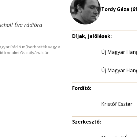
Tordy Géza (6
chall Éva rádióra
Díjak, jelölések:
Magyar Rádió műsorboríték vagy a
Új Magyar Hang
ió Irodalmi Osztályának ún.
Új Magyar Hang
Fordító:
Kristóf Eszter
Szerkesztő: