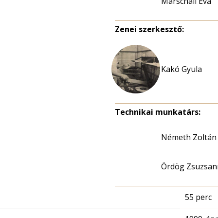
Marschall Éva
Zenei szerkesztő:
Kakó Gyula
Technikai munkatárs:
Németh Zoltán
Ördög Zsuzsan
55 perc