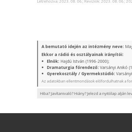
Létrehozva: 2023. 08. 06.; Revíziók: 2023. 08. 06.; 202
A bemutató idején az intézmény neve:
Mag
Ekkor a rádió és osztályainak irányítói:
Elnök:
Hajdú István (1996-2000);
Dramaturgia főrendező:
Varsányi Anikó (
Gyerekosztály / Gyermekstúdió:
Varsányi
Az adatokban ellentmondások előfordulhatnak a for
Hiba? Javítanivaló? Hiány? Jelezd a nyitólap alján l