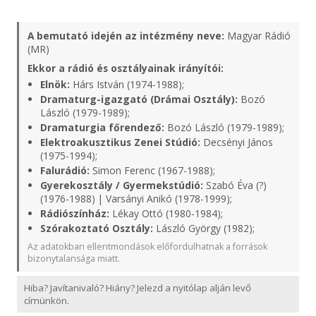
A bemutató idején az intézmény neve:
Magyar Rádió
(MR)
Ekkor a rádió és osztályainak irányítói:
Elnök:
Hárs István (1974-1988);
Dramaturg-igazgató (Drámai Osztály):
Bozó
László (1979-1989);
Dramaturgia főrendező:
Bozó László (1979-1989);
Elektroakusztikus Zenei Stúdió:
Decsényi János
(1975-1994);
Falurádió:
Simon Ferenc (1967-1988);
Gyerekosztály / Gyermekstúdió:
Szabó Éva (?)
(1976-1988) | Varsányi Anikó (1978-1999);
Rádiószínház:
Lékay Ottó (1980-1984);
Szórakoztató Osztály:
László György (1982);
Az adatokban ellentmondások előfordulhatnak a források
bizonytalansága miatt.
Hiba? Javítanivaló? Hiány? Jelezd a nyitólap alján levő
címünkön.