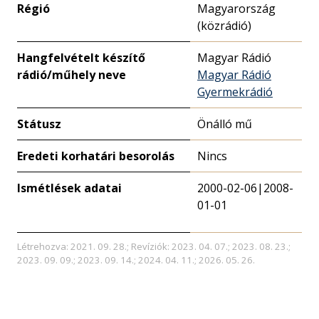
Régió
Magyarország
(közrádió)
Hangfelvételt készítő
Magyar Rádió
rádió/műhely neve
Magyar Rádió
Gyermekrádió
Státusz
Önálló mű
Eredeti korhatári besorolás
Nincs
Ismétlések adatai
2000-02-06|2008-
01-01
Létrehozva: 2021. 09. 28.; Revíziók: 2023. 04. 07.; 2023. 08. 23.;
2023. 09. 09.; 2023. 09. 14.; 2024. 04. 11.; 2026. 05. 26.