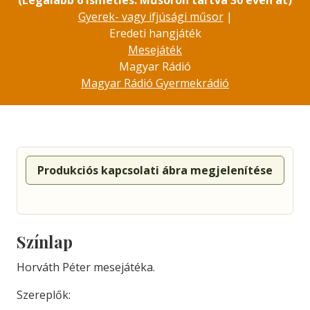
(Legalább 6 ismétlés. Műsoron tartva 30 éven át)
Gyerek- vagy ifjúsági műsor
|
Eredeti hangjáték
Mesejáték
Magyar Rádió
Magyar Rádió Gyermekrádió
Produkciós kapcsolati ábra megjelenítése
Színlap
Horváth Péter mesejátéka.
Szereplők: