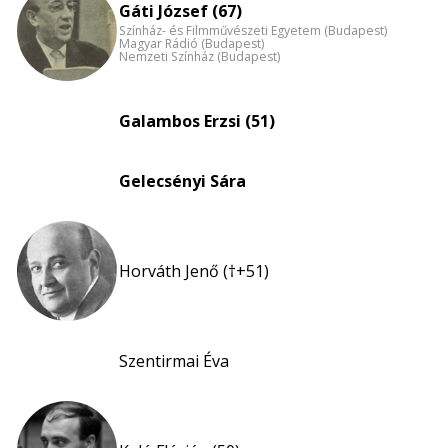
Gáti József (67)
nagyítása
Színház- és Filmművészeti Egyetem (Budapest)
Magyar Rádió (Budapest)
Nemzeti Színház (Budapest)
Galambos Erzsi (51)
Gelecsényi Sára
Horváth Jenő (†+51)
Szentirmai Éva