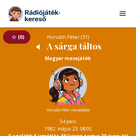
Tovább a navigációhoz
Tovább a tartalomhoz
Menü
0
Horváth Péter (31)
A sárga táltos
🔈
Magyar mesejáték
Horváth Péter mesejátéka
54 perc
1982. május 23. 08:05