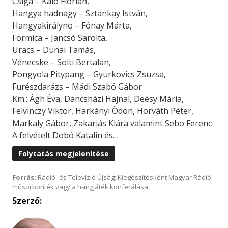
Csiga – Kaló Flórián,
Hangya hadnagy – Sztankay István,
Hangyakirályno – Fónay Márta,
Formica – Jancsó Sarolta,
Uracs – Dunai Tamás,
Vénecske – Solti Bertalan,
Pongyola Pitypang – Gyurkovics Zsuzsa,
Furészdarázs – Mádi Szabó Gábor
Km.: Ágh Éva, Dancsházi Hajnal, Deésy Mária,
Felvinczy Viktor, Harkányi Ödön, Horváth Péter,
Markaly Gábor, Zakariás Klára valamint Sebo Ferenc
A felvételt Dobó Katalin és…
Folytatás megjelenítése
Forrás:
Rádió- és Televízió Újság; Kiegészítésként Magyar Rádió
műsorboríték vagy a hangjáték konferálása
Szerző: