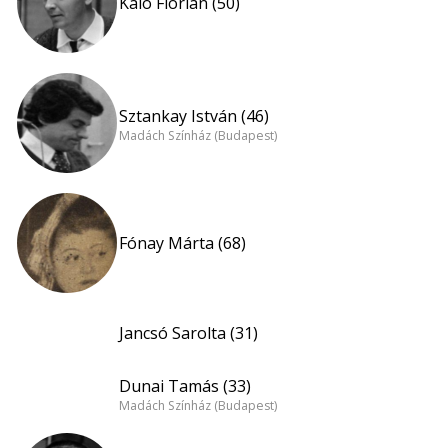
Kaló Flórián (50)
Sztankay István (46)
Madách Színház (Budapest)
Fónay Márta (68)
Jancsó Sarolta (31)
Dunai Tamás (33)
Madách Színház (Budapest)