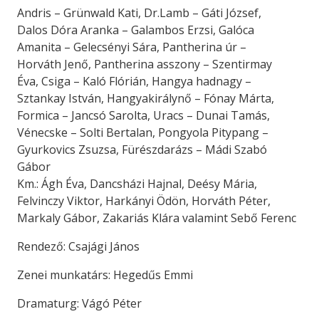
Andris – Grünwald Kati, Dr.Lamb – Gáti József,
Dalos Dóra Aranka – Galambos Erzsi, Galóca
Amanita – Gelecsényi Sára, Pantherina úr –
Horváth Jenő, Pantherina asszony – Szentirmay
Éva, Csiga – Kaló Flórián, Hangya hadnagy –
Sztankay István, Hangyakirálynő – Fónay Márta,
Formica – Jancsó Sarolta, Uracs – Dunai Tamás,
Vénecske – Solti Bertalan, Pongyola Pitypang –
Gyurkovics Zsuzsa, Fürészdarázs – Mádi Szabó
Gábor
Km.: Ágh Éva, Dancsházi Hajnal, Deésy Mária,
Felvinczy Viktor, Harkányi Ödön, Horváth Péter,
Markaly Gábor, Zakariás Klára valamint Sebő Ferenc
Rendező: Csajági János
Zenei munkatárs: Hegedűs Emmi
Dramaturg: Vágó Péter