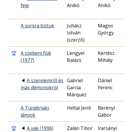
feje
Anikó
Anikó
1
A sorsra bíztuk
Juhász
Magos
1
István
György
1
(szerző)
🏆
A szebeni fiúk
Lengyel
Kertész
1
(1977)
Balázs
Mihály
0
🔈
A szerelemről és
Gabriel
Dániel
1
más démonokról
Garcia
Ferenc
2
Márquez
A Tündérlaki
Heltai Jenő
Berényi
1
lányok
Gábor
0
🏆
🔈
A vak (1996)
Zalán Tibor
Varsányi
1