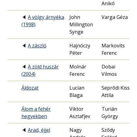
Anikó
0
🔈
A völgy árnyéka
John
Varga Géza
1
(1998)
Millington
0
Synge
🔈
A zászló
Hajnóczy
Markovits
2
Péter
Ferenc
0
🔈
A zöld huszár
Molnár
Dobai
2
(2004)
Ferenc
Vilmos
2
Áldozat
Lucian
Seprődi Kiss
1
Blaga
Attila
1
Álom a fehér
Viktor
Turián
1
hegyekben
Asztafjev
György
0
🔈
Arad, éjjel
Nagy
Sződy
2