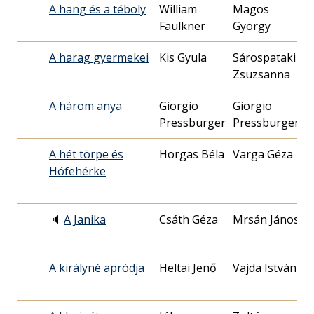
A hang és a téboly
William
Magos
1
Faulkner
György
1
A harag gyermekei
Kis Gyula
Sárospataki
2
Zsuzsanna
1
A három anya
Giorgio
Giorgio
2
Pressburger
Pressburger
2
A hét törpe és
Horgas Béla
Varga Géza
1
Hófehérke
0
🔈
A Janika
Csáth Géza
Mrsán János
1
2
A királyné apródja
Heltai Jenő
Vajda István
1
1