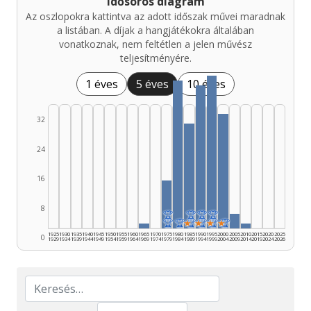
Idősoros diagram
Az oszlopokra kattintva az adott időszak művei maradnak
a listában. A díjak a hangjátékokra általában
vonatkoznak, nem feltétlen a jelen művész
teljesítményére.
1 éves
5 éves
10 éves
32
24
16
8
🏆
🏆
🏆
🏆
🏆
🏆
★
🏆
★
🏆
★
🏆
★
🏆
1925
1930
1935
1940
1945
1950
1955
1960
1965
1970
1975
1980
1985
1990
1995
2000
2005
2010
2015
2020
2025
0
1929
1934
1939
1944
1949
1954
1959
1964
1969
1974
1979
1984
1989
1994
1999
2004
2009
2014
2019
2024
2026