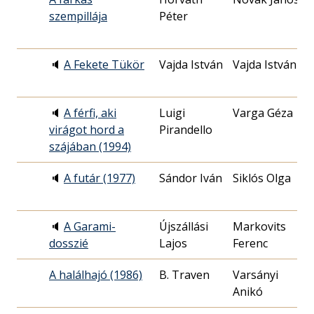
szempillája
Péter
1
🔈
A Fekete Tükör
Vajda István
Vajda István
2
2
🔈
A férfi, aki
Luigi
Varga Géza
1
virágot hord a
Pirandello
1
szájában (1994)
🔈
A futár (1977)
Sándor Iván
Siklós Olga
1
1
🔈
A Garami-
Újszállási
Markovits
2
dosszié
Lajos
Ferenc
0
A halálhajó (1986)
B. Traven
Varsányi
1
Anikó
3