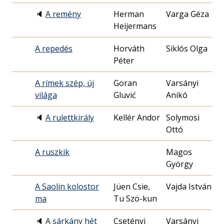
🔈
A remény
Herman
Varga Géza
1
Heijermans
0
A repedés
Horváth
Siklós Olga
1
Péter
0
A rímek szép, új
Goran
Varsányi
1
világa
Gluvić
Anikó
1
🔈
A rulettkirály
Kellér Andor
Solymosi
1
Ottó
0
A ruszkik
Magos
1
György
2
A Saolin kolostor
Jüen Csie,
Vajda István
1
ma
Tu Szö-kun
2
🔈
A sárkány hét
Csetényi
Varsányi
1