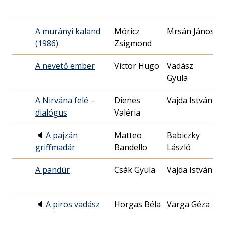
A murányi kaland
Móricz
Mrsán János
1
(1986)
Zsigmond
0
A nevető ember
Victor Hugo
Vadász
1
Gyula
0
A Nirvána felé –
Dienes
Vajda István
1
dialógus
Valéria
2
🔈
A pajzán
Matteo
Babiczky
1
griffmadár
Bandello
László
2
A pandúr
Csák Gyula
Vajda István
1
0
🔈
A piros vadász
Horgas Béla
Varga Géza
1
1