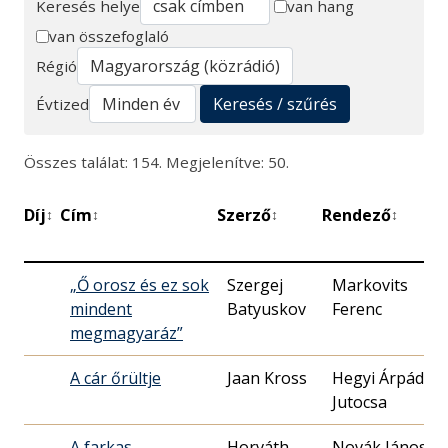
Keresés helye
van hang
van összefoglaló
Keresés
Régió
Keresés / szűrés
Évtized
Összes találat: 154. Megjelenítve: 50.
Díj
Cím
Szerző
Rendező
Be
↕
↕
↕
↕
d
„Ő orosz és ez sok
Szergej
Markovits
2
mindent
Batyuskov
Ferenc
1
megmagyaráz”
A cár őrültje
Jaan Kross
Hegyi Árpád
1
Jutocsa
2
A farkas
Horváth
Novák János
1