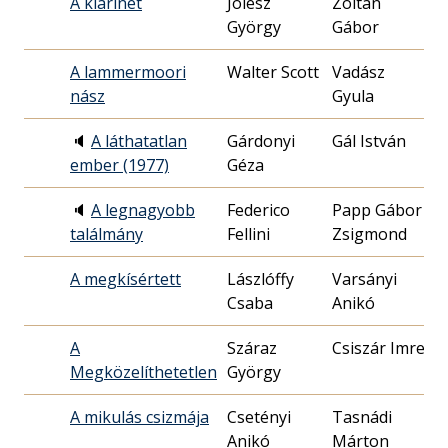
A klarinét
Jólesz
Zoltán
2
György
Gábor
2
A lammermoori
Walter Scott
Vadász
1
nász
Gyula
1
🔈
A láthatatlan
Gárdonyi
Gál István
1
ember (1977)
Géza
0
🔈
A legnagyobb
Federico
Papp Gábor
2
találmány
Fellini
Zsigmond
2
A megkísértett
Lászlóffy
Varsányi
1
Csaba
Anikó
0
A
Száraz
Csiszár Imre
1
Megközelíthetetlen
György
1
A mikulás csizmája
Csetényi
Tasnádi
1
Anikó
Márton
0