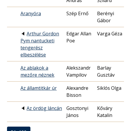
András
Szilárd
0
Aranyóra
Szép Ernő
Berényi
1
Gábor
0
🔈
Arthur Gordon
Edgar Allan
Varga Géza
1
Pym nantucketi
Poe
3
tengerész
elbeszélése
Az ablakok a
Alekszandr
Barlay
1
mezőre néznek
Vampilov
Gusztáv
0
Az államtitkár úr
Alexandre
Siklós Olga
1
Bisson
2
🔈
Az ördög láncán
Gosztonyi
Kőváry
2
János
Katalin
0