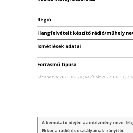
Régió
Hangfelvételt készítő rádió/műhely ne
Ismétlések adatai
Forrásmű típusa
Létrehozva: 2021. 09. 28.; Revíziók: 2022. 04. 13.; 202
A bemutató idején az intézmény neve:
Mag
Ekkor a rádió és osztályainak irányítói: