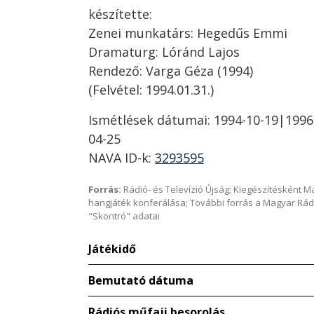
készítette:
Zenei munkatárs: Hegedűs Emmi
Dramaturg: Lóránd Lajos
Rendező: Varga Géza (1994)
(Felvétel: 1994.01.31.)
Ismétlések dátumai: 1994-10-19|1996
04-25
NAVA ID-k:
3293595
Forrás:
Rádió- és Televízió Újság; Kiegészítésként 
hangjáték konferálása; További forrás a Magyar Rád
"Skontró" adatai
Játékidő
Bemutató dátuma
Rádiós műfaji besorolás