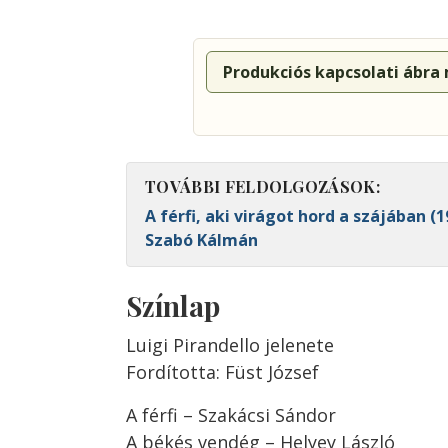
Produkciós kapcsolati ábra
TOVÁBBI FELDOLGOZÁSOK:
A férfi, aki virágot hord a szájában (1
Szabó Kálmán
Színlap
Luigi Pirandello jelenete
Fordította: Füst József
A férfi – Szakácsi Sándor
A békés vendég – Helyey László