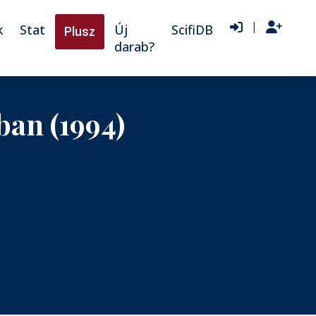
|
k
Stat
Új
ScifiDB
Plusz
darab?
ában (1994)