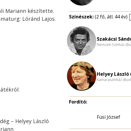
li Mariann készítette.
Színészek:
(2 fő, átl. 44 év)
maturg: Lóránd Lajos.
Szakácsi Sándo
Nemzeti Színház (B
Helyey László 
Kamaraszínház (Bud
átékról:
Fordító:
Füsi József
ndég – Helyey László
ariann