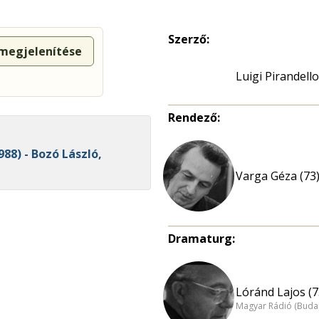
Szerző:
 megjelenítése
Luigi Pirandello
Rendező:
988) - Bozó László,
Varga Géza (73
Dramaturg:
Lóránd Lajos (7
Magyar Rádió (Buda