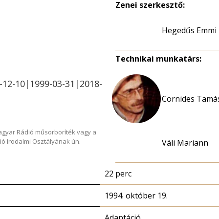
Zenei szerkesztő:
Hegedűs Emmi
Technikai munkatárs:
-12-10|1999-03-31|2018-
Cornides Tamás
Magyar Rádió műsorboríték vagy a
ió Irodalmi Osztályának ún.
Váli Mariann
22 perc
1994. október 19.
Adaptáció