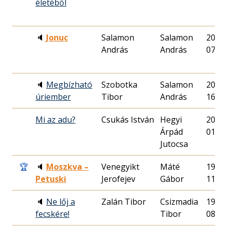
életéből
🔈
Jonuc
Salamon
Salamon
2010.
András
András
07.
🔈
Megbízható
Szobotka
Salamon
2013.
úriember
Tibor
András
16.
Mi az adu?
Csukás István
Hegyi
2004.
Árpád
01.
Jutocsa
🏆
🔈
Moszkva –
Venegyikt
Máté
1993.
Petuski
Jerofejev
Gábor
11.
🔈
Ne lőj a
Zalán Tibor
Csizmadia
1991.
fecskére!
Tibor
08.