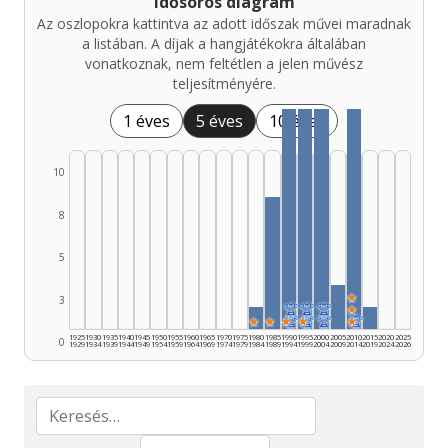
Idősoros diagram
Az oszlopokra kattintva az adott időszak művei maradnak
a listában. A díjak a hangjátékokra általában
vonatkoznak, nem feltétlen a jelen művész
teljesítményére.
1 éves
5 éves
10 éves
10
8
5
★
3
🏆
🏆
🏆
★
★
★
★
🏆
★
🏆
🏆
★
🏆
1925
1930
1935
1940
1945
1950
1955
1960
1965
1970
1975
1980
1985
1990
1995
2000
2005
2010
2015
2020
2025
0
1929
1934
1939
1944
1949
1954
1959
1964
1969
1974
1979
1984
1989
1994
1999
2004
2009
2014
2019
2024
2026