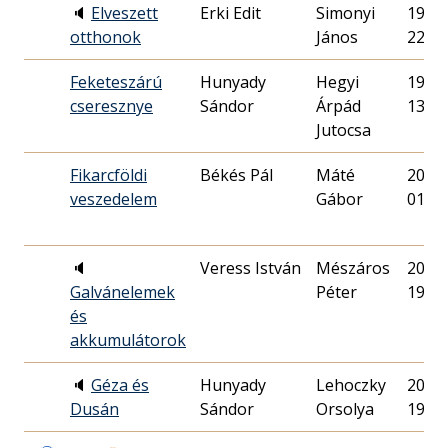
🔈
Elveszett
Erki Edit
Simonyi
1995.
otthonok
János
22.
Feketeszárú
Hunyady
Hegyi
1994.
cseresznye
Sándor
Árpád
13.
Jutocsa
Fikarcföldi
Békés Pál
Máté
2001.
veszedelem
Gábor
01.
🔈
Veress István
Mészáros
2013.
Galvánelemek
Péter
19.
és
akkumulátorok
🔈
Géza és
Hunyady
Lehoczky
2001.
Dusán
Sándor
Orsolya
19.