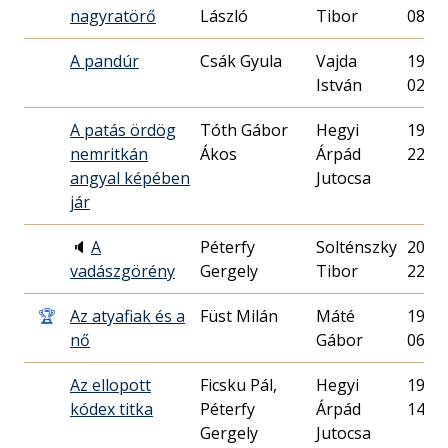
nagyratörő
László
Tibor
08.
A pandúr
Csák Gyula
Vajda
1999.
István
02.
A patás ördög
Tóth Gábor
Hegyi
1993.
nemritkán
Ákos
Árpád
22.
angyal képében
Jutocsa
jár
🔈
A
Péterfy
Solténszky
2003.
vadászgörény
Gergely
Tibor
22.
🏆
Az atyafiak és a
Füst Milán
Máté
1993.
nő
Gábor
06.
Az ellopott
Ficsku Pál,
Hegyi
1996.
kódex titka
Péterfy
Árpád
14.
Gergely
Jutocsa