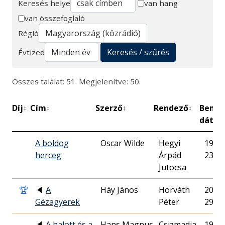
Keresés helye
van hang
van összefoglaló
Keresés
Régió
Keresés / szűrés
Évtized
Összes találat: 51. Megjelenítve: 50.
Díj
Cím
Szerző
Rendező
Bemu
↕
↕
↕
↕
dátu
A boldog
Oscar Wilde
Hegyi
1990.
herceg
Árpád
23.
Jutocsa
🏆
🔈
A
Háy János
Horváth
2001.
Gézagyerek
Péter
29.
🔈
A halott és a
Hans Magnus
Csizmadia
1989.