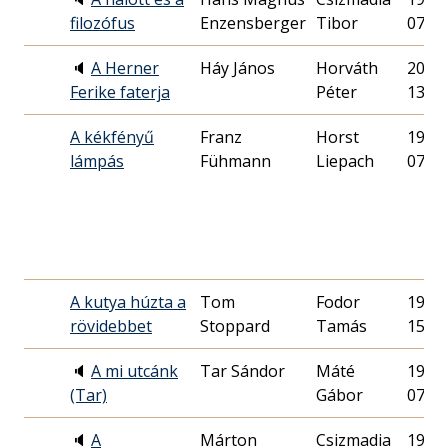
filozófus
Enzensberger
Tibor
07.
🔈
A Herner
Háy János
Horváth
2003.
Ferike faterja
Péter
13.
A kékfényű
Franz
Horst
1987.
lámpás
Fühmann
Liepach
07.
A kutya húzta a
Tom
Fodor
1988.
rövidebbet
Stoppard
Tamás
15.
🔈
A mi utcánk
Tar Sándor
Máté
1997.
(Tar)
Gábor
07.
🔈
A
Márton
Csizmadia
1993.