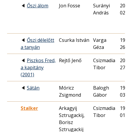
🔈
Őszi álom
Jon Fosse
Surányi
2012.
András
02.
🔈
Őszi délelőtt
Csurka István
Varga
1985.
a tanyán
Géza
26.
🔈
Piszkos Fred,
Rejtő Jenő
Csizmadia
2001.
a kapitány
Tibor
27.
(2001)
🔈
Sátán
Móricz
Balogh
1995.
Zsigmond
Gábor
03.
Stalker
Arkagyij
Csizmadia
1989.
Sztrugackij,
Tibor
01.
Borisz
Sztrugackij