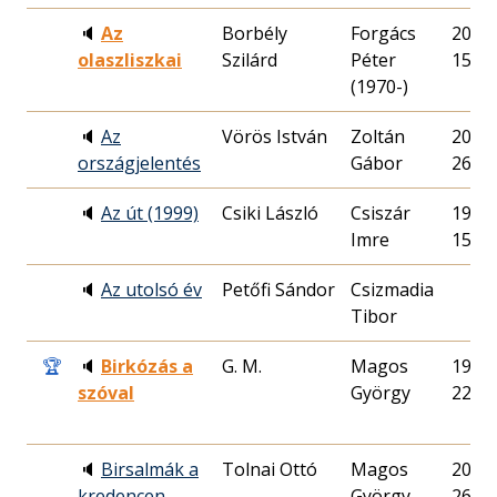
🔈
Az
Borbély
Forgács
2011.
olaszliszkai
Szilárd
Péter
15.
(1970-)
🔈
Az
Vörös István
Zoltán
2004.
országjelentés
Gábor
26.
🔈
Az út (1999)
Csiki László
Csiszár
1999.
Imre
15.
🔈
Az utolsó év
Petőfi Sándor
Csizmadia
Tibor
🏆
🔈
Birkózás a
G. M.
Magos
1996.
szóval
György
22.
🔈
Birsalmák a
Tolnai Ottó
Magos
2011.
kredencen
György
26.