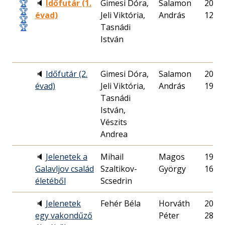
🏆
🔈
Időfutár (1.
Gimesi Dóra,
Salamon
2012.
🏆
évad)
Jeli Viktória,
András
12.
🏆
🏆
Tasnádi
István
🔈
Időfutár (2.
Gimesi Dóra,
Salamon
2012.
évad)
Jeli Viktória,
András
19.
Tasnádi
István,
Vészits
Andrea
🔈
Jelenetek a
Mihail
Magos
1998.
Galavljov család
Szaltikov-
György
16.
életéből
Scsedrin
🔈
Jelenetek
Fehér Béla
Horváth
2014.
egy vakondűző
Péter
28.