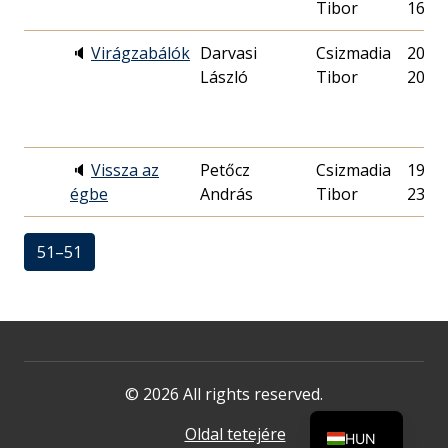
Tibor
16.
🔈
Virágzabálók
Darvasi
Csizmadia
2012.
László
Tibor
20.
🔈
Vissza az
Petőcz
Csizmadia
1994.
égbe
András
Tibor
23.
51–51
© 2026 All rights reserved.
Oldal tetejére
HUN