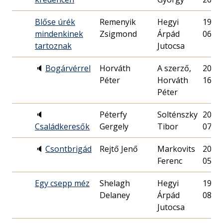
Blőse úrék
Remenyik
Hegyi
1988.
mindenkinek
Zsigmond
Árpád
06.
tartoznak
Jutocsa
🔈
Bogárvérrel
Horváth
A szerző,
2015.
Péter
Horváth
16.
Péter
🔈
Péterfy
Solténszky
2002.
Családkeresők
Gergely
Tibor
07.
🔈
Csontbrigád
Rejtő Jenő
Markovits
2007.
Ferenc
05.
Egy csepp méz
Shelagh
Hegyi
1993.
Delaney
Árpád
08.
Jutocsa