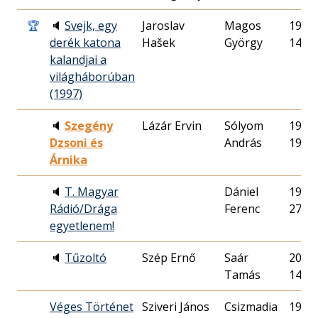
🏆
🔈
Svejk, egy
Jaroslav
Magos
1997.
derék katona
Hašek
György
14.
kalandjai a
világháborúban
(1997)
🔈
Szegény
Lázár Ervin
Sólyom
1981.
Dzsoni és
András
19.
Árnika
🔈
T. Magyar
Dániel
1995.
Rádió/Drága
Ferenc
27.
egyetlenem!
🔈
Tűzoltó
Szép Ernő
Saár
2007.
Tamás
14.
Véges Történet
Sziveri János
Csizmadia
1990.