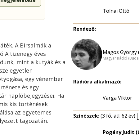
 megjelenítése
Tolnai Ottó
Rendező:
áték. A Birsalmák a
Magos György (
ó A tizenegy éves
Magyar Rádió (Buda
dunk, mint a kutyák és a
ssze egyetlen
otyogása, egy vénember
Rádióra alkalmazó:
rténete és egy
kár naplóbejegyzései. Ha
Varga Viktor
is kis történések
lzálása az egyetemes
Színészek:
(3 fő, átl. 62 év)
lyezett tagozatán.
Pogány Judit (