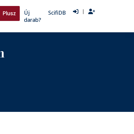
|
Új
ScifiDB
Plusz
darab?
n