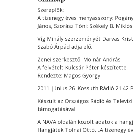
Szereplők:
A tizenegy éves menyasszony: Pogány J
János, Szorász Tóni: Székely B. Miklós
Víg Mihály szerzeményét Darvas Krist
Szabó Árpád adja elő.
Zenei szerkesztő: Molnár András
A felvételt Kulcsár Péter készítette.
Rendezte: Magos György
2011. június 26. Kossuth Rádió 21:42
Készült az Országos Rádió és Televízi
támogatásával.
A NAVA oldalán közölt adatok a hangj
Hangjáték Tolnai Ottó, „A tizenegy é