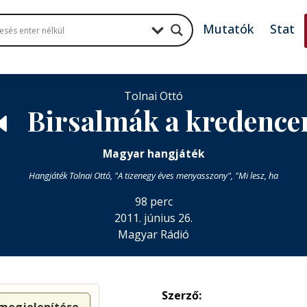
Mutatók
Stat
Tolnai Ottó
Birsalmák a kredence
🔈
Magyar hangjáték
Hangjáték Tolnai Ottó, "A tizenegy éves menyasszony", "Mi lesz, ha
98 perc
2011. június 26.
Magyar Rádió
Szerző: