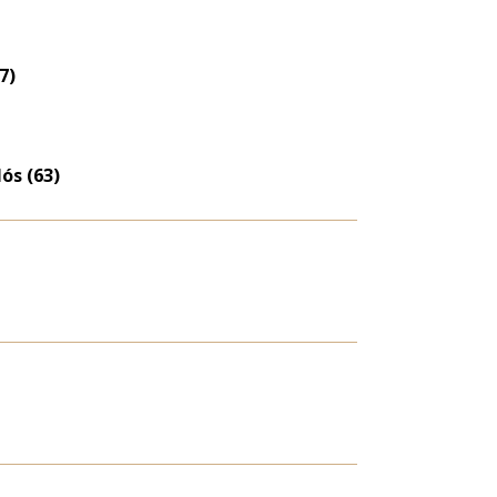
7)
ós (63)