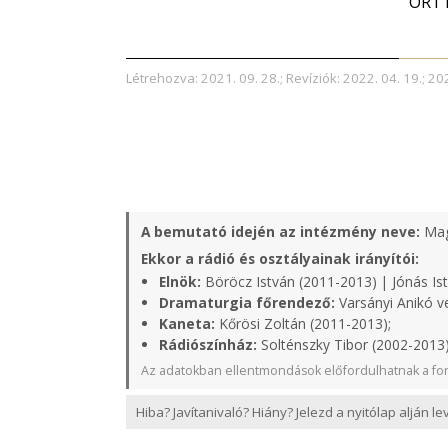
ORT
Létrehozva: 2021. 09. 28.; Revíziók: 2022. 04. 19.; 202
A bemutató idején az intézmény neve:
Mag
Ekkor a rádió és osztályainak irányítói:
Elnök:
Böröcz István (2011-2013) | Jónás Is
Dramaturgia főrendező:
Varsányi Anikó v
Kaneta:
Kőrösi Zoltán (2011-2013);
Rádiószínház:
Solténszky Tibor (2002-2013
Az adatokban ellentmondások előfordulhatnak a for
Hiba? Javítanivaló? Hiány? Jelezd a nyitólap alján l