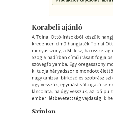
Produkciós kapcsolati ábra
Korabeli ajánló
A Tolnai Ottó-írásokból készült hangj
kredencen című hangjáték Tolnai Ott
menyasszony, a Mi lesz, ha összeraga
Szög a nadírban című írásait fogja ö
szövegfolyamba. Egy öregasszony m
ki tudja hányadszor elmondott élettö
nagykanizsai birkózó és szobrász szi
úgy vesszük, egymást váltogató semm
láncolata, ha úgy vesszük, az idő pu
emberi létbevetettség vajdasági kihe
Színlap