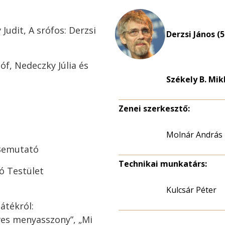
udit, A srófos: Derzsi
Derzsi János (5
óf, Nedeczky Júlia és
Székely B. Mikl
Zenei szerkesztő:
Molnár András
 Bemutató
Technikai munkatárs:
ó Testület
Kulcsár Péter
átékról:
ves menyasszony”, „Mi