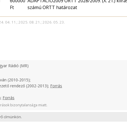
T
600000
ADAPTÁCIÓ2009 ORTT 2028/2009. (X. 21.) kiírás, 
Ft
számú ORTT határozat
4. 04. 11.; 2025. 08. 21.; 2026. 05. 23.
yar Rádió (MR)
tván (2010-2015);
ezető rendező (2002-2013);
Forrás
);
Forrás
rások bizonytalansága miatt.
evő címünkön.