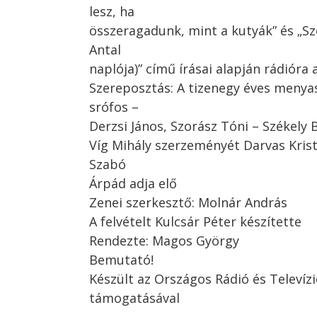
lesz, ha
összeragadunk, mint a kutyák” és „Sz
Antal
naplója)” című írásai alapján rádióra
Szereposztás: A tizenegy éves menyas
srófos –
Derzsi János, Szorász Tóni – Székely 
Víg Mihály szerzeményét Darvas Krist
Szabó
Árpád adja elő
Zenei szerkesztő: Molnár András
A felvételt Kulcsár Péter készítette
Rendezte: Magos György
Bemutató!
Készült az Országos Rádió és Televízi
támogatásával