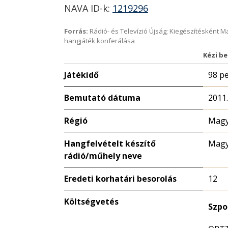
NAVA ID-k:
1219296
Forrás:
Rádió- és Televízió Újság; Kiegészítésként 
hangjáték konferálása
Kézi be
Játékidő
98 p
Bemutató dátuma
2011.
Régió
Magy
Hangfelvételt készítő
Magy
rádió/műhely neve
Eredeti korhatári besorolás
12
Költségvetés
Szpo