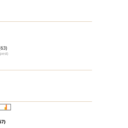
63)
pest)
Életkori
eloszlás
67)
nagyítása