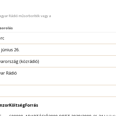
Magyar Rádió műsorboríték vagy a
sorolás
erc
 június 26.
arország (közrádió)
ar Rádió
nzor
Költség
Forrás