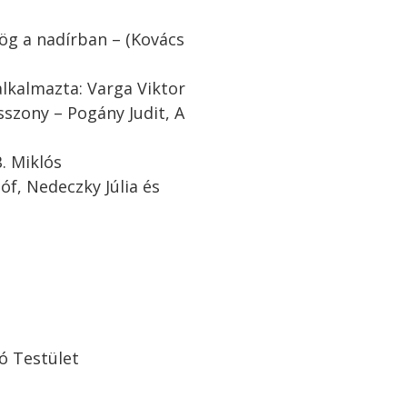
ög a nadírban – (Kovács
 alkalmazta: Varga Viktor
szony – Pogány Judit, A
B. Miklós
óf, Nedeczky Júlia és
ó Testület