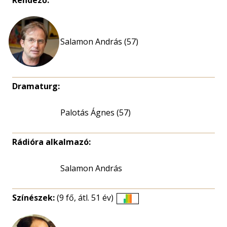
Rendező:
Salamon András (57)
Dramaturg:
Palotás Ágnes (57)
Rádióra alkalmazó:
Salamon András
Színészek:
(9 fő, átl. 51 év)
Életkori
eloszlás