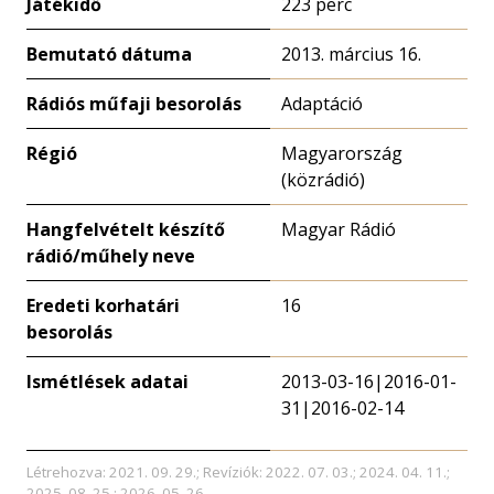
Játékidő
223 perc
Bemutató dátuma
2013. március 16.
Rádiós műfaji besorolás
Adaptáció
Régió
Magyarország
(közrádió)
Hangfelvételt készítő
Magyar Rádió
rádió/műhely neve
Eredeti korhatári
16
besorolás
Ismétlések adatai
2013-03-16|2016-01-
31|2016-02-14
Létrehozva: 2021. 09. 29.; Revíziók: 2022. 07. 03.; 2024. 04. 11.;
2025. 08. 25.; 2026. 05. 26.