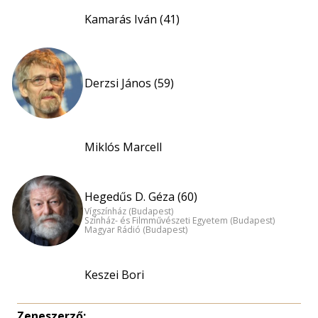
Kamarás Iván (41)
Derzsi János (59)
Miklós Marcell
Hegedűs D. Géza (60)
Vígszínház (Budapest)
Színház- és Filmművészeti Egyetem (Budapest)
Magyar Rádió (Budapest)
Keszei Bori
Zeneszerző: