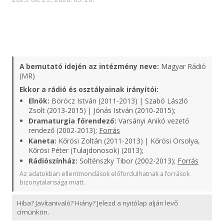
A bemutató idején az intézmény neve:
Magyar Rádió
(MR)
Ekkor a rádió és osztályainak irányítói:
Elnök:
Böröcz István (2011-2013) | Szabó László
Zsolt (2013-2015) | Jónás István (2010-2015);
Dramaturgia főrendező:
Varsányi Anikó vezető
rendező (2002-2013);
Forrás
Kaneta:
Kőrösi Zoltán (2011-2013) | Kőrösi Orsolya,
Kőrösi Péter (Tulajdonosok) (2013);
Rádiószínház:
Solténszky Tibor (2002-2013);
Forrás
Az adatokban ellentmondások előfordulhatnak a források
bizonytalansága miatt.
Hiba? Javítanivaló? Hiány? Jelezd a nyitólap alján levő
címünkön.