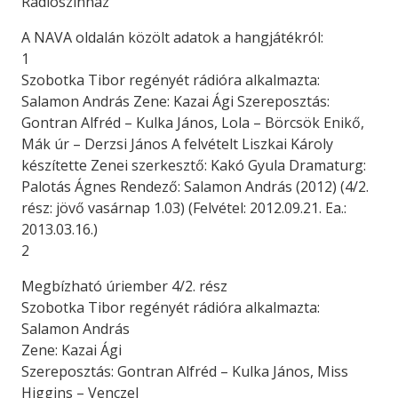
Rádiószínház
A NAVA oldalán közölt adatok a hangjátékról:
1
Szobotka Tibor regényét rádióra alkalmazta:
Salamon András Zene: Kazai Ági Szereposztás:
Gontran Alfréd – Kulka János, Lola – Börcsök Enikő,
Mák úr – Derzsi János A felvételt Liszkai Károly
készítette Zenei szerkesztő: Kakó Gyula Dramaturg:
Palotás Ágnes Rendező: Salamon András (2012) (4/2.
rész: jövő vasárnap 1.03) (Felvétel: 2012.09.21. Ea.:
2013.03.16.)
2
Megbízható úriember 4/2. rész
Szobotka Tibor regényét rádióra alkalmazta:
Salamon András
Zene: Kazai Ági
Szereposztás: Gontran Alfréd – Kulka János, Miss
Higgins – Venczel