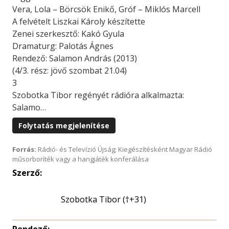
Vera, Lola – Börcsök Enikő, Gróf – Miklós Marcell
A felvételt Liszkai Károly készítette
Zenei szerkesztő: Kakó Gyula
Dramaturg: Palotás Ágnes
Rendező: Salamon András (2013)
(4/3. rész: jövő szombat 21.04)
3
Szobotka Tibor regényét rádióra alkalmazta:
Salamo…
Folytatás megjelenítése
Forrás:
Rádió- és Televízió Újság; Kiegészítésként Magyar Rádió
műsorboríték vagy a hangjáték konferálása
Szerző:
Szobotka Tibor (†+31)