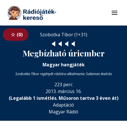
Tovább a navigációhoz
Tovább a tartalomhoz
Menü
0
Szobotka Tibor (†+31)
🔈
🔈
🔈
🔈
Megbízható úriember
Magyar hangjáték
Szobotka Tibor regényét rádióra alkalmazta: Salamon András
223 perc
2013. március 16.
(Legalább 1 ismétlés. Műsoron tartva 3 éven át)
Adaptáció
Magyar Rádió