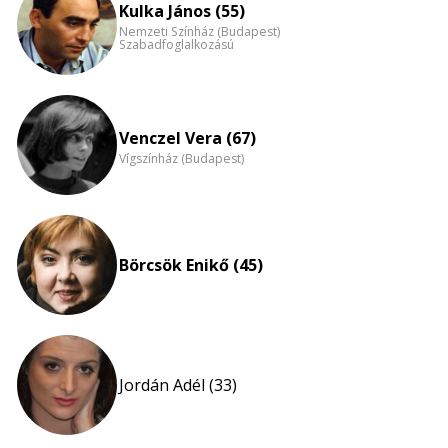
nagyítása
Kulka János (55)
Nemzeti Színház (Budapest)
Szabadfoglalkozású
Venczel Vera (67)
Vígszínház (Budapest)
Börcsök Enikő (45)
Jordán Adél (33)