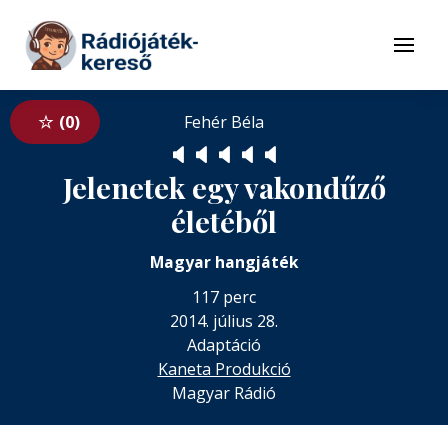
Tovább a navigációhoz
Tovább a tartalomhoz
Menü
0
Fehér Béla
🔈
🔈
🔈
🔈
🔈
Jelenetek egy vakondűző
életéből
Magyar hangjáték
117 perc
2014. július 28.
Adaptáció
Kaneta Produkció
Magyar Rádió