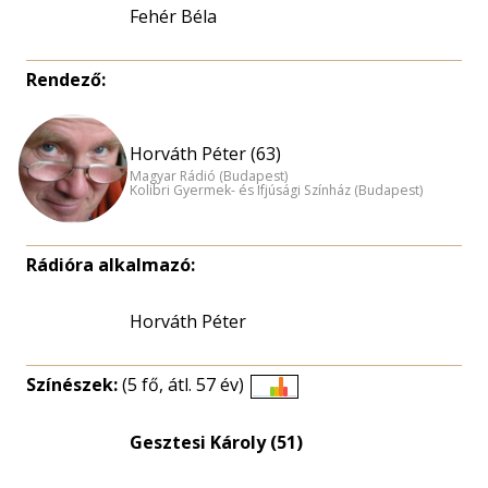
Fehér Béla
Rendező:
Horváth Péter (63)
Magyar Rádió (Budapest)
Kolibri Gyermek- és Ifjúsági Színház (Budapest)
Rádióra alkalmazó:
Horváth Péter
Színészek:
(5 fő, átl. 57 év)
Életkori
eloszlás
Gesztesi Károly (51)
nagyítása