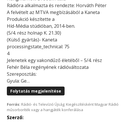
Rádióra alkalmazta és rendezte: Horváth Péter
A felvételt az MTVA megbízásából a Kaneta
Produkció készítette a
Híd-Média stúdióban, 2014-ben.
(5/4. rész holnap K. 21.30)
(Külső gyártás)- Kaneta
processingstate_technical: 75
4
Jelenetek egy vakondűző életéből – 5/4. rész
Fehér Béla regényének rádióváltozata
Szereposztás:
Gyula: Ge…
Folytatás megjelenítése
Forrás:
Rádió- és Televízió Újság; Kiegészítésként Magyar Rádió
műsorboríték vagy a hangjáték konferálása
Szerző: