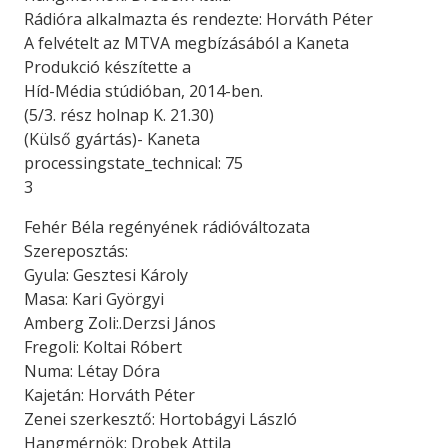
Rádióra alkalmazta és rendezte: Horváth Péter
A felvételt az MTVA megbízásából a Kaneta
Produkció készítette a
Híd-Média stúdióban, 2014-ben.
(5/3. rész holnap K. 21.30)
(Külső gyártás)- Kaneta
processingstate_technical: 75
3
Fehér Béla regényének rádióváltozata
Szereposztás:
Gyula: Gesztesi Károly
Masa: Kari Györgyi
Amberg Zoli:.Derzsi János
Fregoli: Koltai Róbert
Numa: Létay Dóra
Kajetán: Horváth Péter
Zenei szerkesztő: Hortobágyi László
Hangmérnök: Drobek Attila