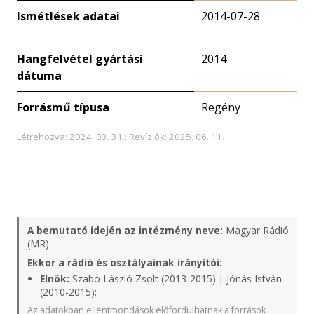
Ismétlések adatai
2014-07-28
Hangfelvétel gyártási
2014
dátuma
Forrásmű típusa
Regény
Létrehozva: 2024. 03. 31.; Revíziók: 2025. 06. 11.
A bemutató idején az intézmény neve:
Magyar Rádió
(MR)
Ekkor a rádió és osztályainak irányítói:
Elnök:
Szabó László Zsolt (2013-2015) | Jónás István
(2010-2015);
Az adatokban ellentmondások előfordulhatnak a források