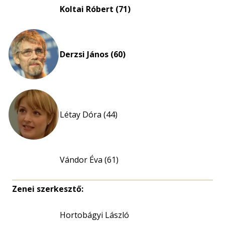
Koltai Róbert (71)
Derzsi János (60)
Létay Dóra (44)
Vándor Éva (61)
Zenei szerkesztő:
Hortobágyi László