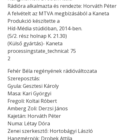
Rádióra alkalmazta és rendezte: Horváth Péter
A felvételt az MTVA megbízásából a Kaneta
Produkció készítette a
Híd-Média stúdióban, 2014-ben.
(5/2. rész holnap K. 21.30)
(Külső gyártás)- Kaneta
processingstate_technical: 75
2
Fehér Béla regényének rádióváltozata
Szereposztás:
Gyula: Gesztesi Károly
Masa: Kari Györgyi
Fregoli: Koltai Róbert
Amberg Zoli: Derzsi János
Kajetán: Horváth Péter
Numa: Létay Dóra
Zenei szerkesztő: Hortobágyi László
Hangmérnök: Drobek Attila