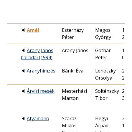
🔈
Amál
Esterházy
Magos
1994
Péter
György
29.
🔈
Arany János
Arany János
Gothár
1994
balladái (1994)
Péter
05.
🔈
Aranyhímzés
Bánki Éva
Lehoczky
2007
Orsolya
26.
🔈
Árvízi mesék
Mesterházi
Solténszky
2009
Márton
Tibor
31.
🔈
Atyamanó
Száraz
Hegyi
2000
Miklós
Árpád
13.