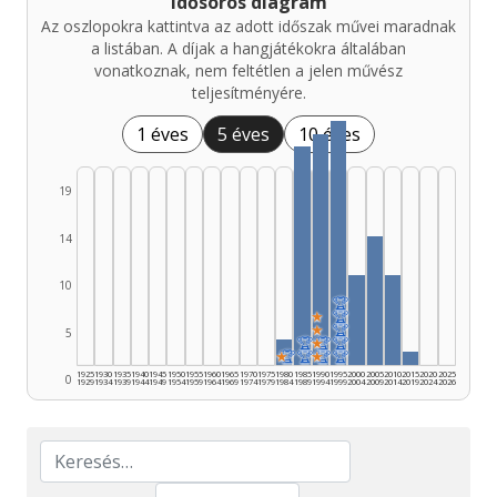
Idősoros diagram
Az oszlopokra kattintva az adott időszak művei maradnak
a listában. A díjak a hangjátékokra általában
vonatkoznak, nem feltétlen a jelen művész
teljesítményére.
1 éves
5 éves
10 éves
19
14
10
🏆
★
🏆
★
🏆
5
🏆
★
🏆
🏆
★
🏆
🏆
★
🏆
🏆
1925
1930
1935
1940
1945
1950
1955
1960
1965
1970
1975
1980
1985
1990
1995
2000
2005
2010
2015
2020
2025
0
1929
1934
1939
1944
1949
1954
1959
1964
1969
1974
1979
1984
1989
1994
1999
2004
2009
2014
2019
2024
2026