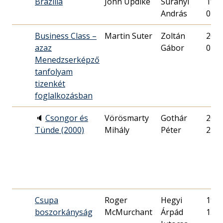
Brazília
John Updike
Surányi
1997
András
07.
Business Class –
Martin Suter
Zoltán
2002
azaz
Gábor
04.
Menedzserképző
tanfolyam
tizenkét
foglalkozásban
🔈
Csongor és
Vörösmarty
Gothár
2000
Tünde (2000)
Mihály
Péter
23.
Csupa
Roger
Hegyi
1989
boszorkányság
McMurchant
Árpád
15.