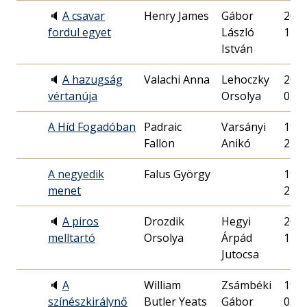
🔈
A csavar
Henry James
Gábor
2000
fordul egyet
László
11.
István
🔈
A hazugság
Valachi Anna
Lehoczky
2007
vértanúja
Orsolya
01.
A Híd Fogadóban
Padraic
Varsányi
1995
Fallon
Anikó
24.
A negyedik
Falus György
1983
menet
27.
🔈
A piros
Drozdik
Hegyi
2008
melltartó
Orsolya
Árpád
14.
Jutocsa
🔈
A
William
Zsámbéki
1987
színészkirálynő
Butler Yeats
Gábor
05.