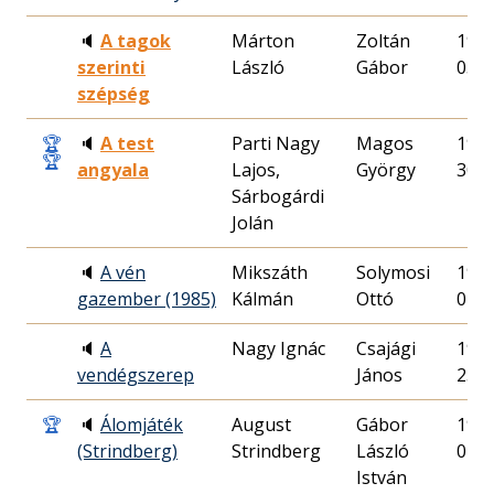
🔈
A tagok
Márton
Zoltán
1992
szerinti
László
Gábor
03.
szépség
🏆
🔈
A test
Parti Nagy
Magos
1990
🏆
angyala
Lajos,
György
30.
Sárbogárdi
Jolán
🔈
A vén
Mikszáth
Solymosi
1985
gazember (1985)
Kálmán
Ottó
01.
🔈
A
Nagy Ignác
Csajági
1994
vendégszerep
János
25.
🏆
🔈
Álomjáték
August
Gábor
1997
(Strindberg)
Strindberg
László
01.
István