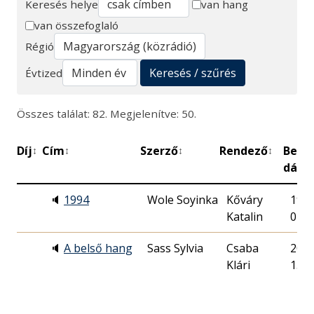
Keresés helye
van hang
van összefoglaló
Keresés
Régió
Keresés / szűrés
Évtized
Összes találat: 82. Megjelenítve: 50.
Díj
Cím
Szerző
Rendező
Bemu
↕
↕
↕
↕
dátu
🔈
1994
Wole Soyinka
Kőváry
1995
Katalin
07.
🔈
A belső hang
Sass Sylvia
Csaba
2014
Klári
15.