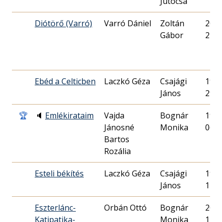
Jutocsa
Diótörő (Varró)
Varró Dániel
Zoltán
2010
Gábor
24.
Ebéd a Celticben
Laczkó Géza
Csajági
1996
János
29.
🏆
🔈
Emlékirataim
Vajda
Bognár
1996
Jánosné
Monika
06.
Bartos
Rozália
Esteli békítés
Laczkó Géza
Csajági
1996
János
12.
Eszterlánc-
Orbán Ottó
Bognár
2007
Katipatika-
Monika
11.