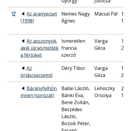
György
Jutocsa
🏆
🔈
Az aranyecset
Nemes Nagy
Mácsai Pál
1998
(1998)
Ágnes
12.
🔈
Az asszonyok,
Ismeretlen
Varga
1994
akik újraöntették
francia
Géza
24.
a férjüket
szerző
🔈
Az
Déry Tibor
Varga
1988
óriáscsecsemő
Géza
21.
🔈
Bárányfelhőn
Ballai László,
Lehoczky
2004
innen (sorozat)
Bánki Éva,
Orsolya
12.
Bene Zoltán,
Beszédes
László,
Bozsik Péter,
Faragó