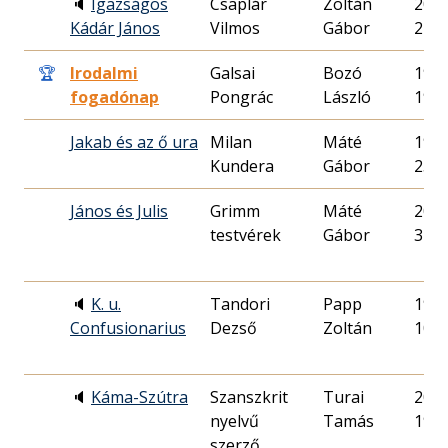
🔈
Igazságos
Csaplár
Zoltán
2005
Kádár János
Vilmos
Gábor
27.
🏆
Irodalmi
Galsai
Bozó
1982
fogadónap
Pongrác
László
19.
Jakab és az ő ura
Milan
Máté
1992
Kundera
Gábor
25.
János és Julis
Grimm
Máté
2000
testvérek
Gábor
31.
🔈
K. u.
Tandori
Papp
1996
Confusionarius
Dezső
Zoltán
10.
🔈
Káma-Szútra
Szanszkrit
Turai
2001
nyelvű
Tamás
19.
szerző,