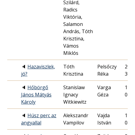
Szilárd,
Radics
Viktória,
Salamon
András, Tóth
Krisztina,
Vámos
Miklós
🔈
Hazaviszlek,
Tóth
Pelsőczy
2011
jó?
Krisztina
Réka
30.
🔈
Hőbörgő
Stanislaw
Varga
1992
János Mátyás
Ignacy
Géza
01.
Károly
Witkiewitz
🔈
Húsz perc az
Alekszandr
Vajda
1986
angyallal
Vampilov
István
03.