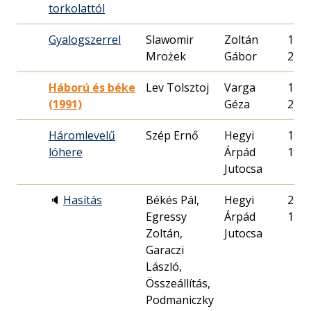
torkolattól
Gyalogszerrel
Slawomir
Zoltán
1985
Mrożek
Gábor
22.
Háború és béke
Lev Tolsztoj
Varga
1991
(1991)
Géza
20.
Háromlevelű
Szép Ernő
Hegyi
1987
lóhere
Árpád
19.
Jutocsa
🔈
Hasítás
Békés Pál,
Hegyi
2010
Egressy
Árpád
14.
Zoltán,
Jutocsa
Garaczi
László,
Összeállítás,
Podmaniczky