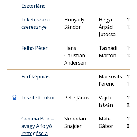
Eszterlánc
Feketeszárú
Hunyady
Hegyi
1994
cseresznye
Sándor
Árpád
13.
Jutocsa
Felhő Péter
Hans
Tasnádi
1987
Christian
Márton
18.
Andersen
Férfiképmás
Markovits
1990
Ferenc
14.
🏆
Feszített tükör
Pelle János
Vajda
1985
István
03.
Gemma Boic –
Slobodan
Máté
1993
avagy A folyó
Snajder
Gábor
01.
rettegése a