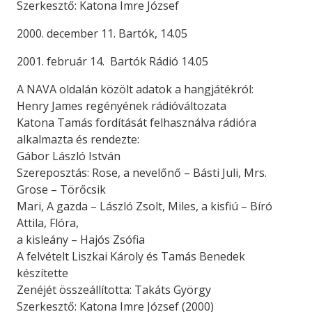
Szerkesztő: Katona Imre József
2000. december 11. Bartók, 14.05
2001. február 14. Bartók Rádió 14.05
A NAVA oldalán közölt adatok a hangjátékról:
Henry James regényének rádióváltozata
Katona Tamás fordítását felhasználva rádióra
alkalmazta és rendezte:
Gábor László István
Szereposztás: Rose, a nevelőnő – Básti Juli, Mrs.
Grose – Törőcsik
Mari, A gazda – László Zsolt, Miles, a kisfiú – Bíró
Attila, Flóra,
a kisleány – Hajós Zsófia
A felvételt Liszkai Károly és Tamás Benedek
készítette
Zenéjét összeállította: Takáts György
Szerkesztő: Katona Imre József (2000)