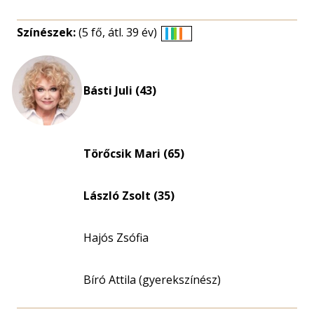
Színészek:
(5 fő, átl. 39 év)
Életkori
eloszlás
nagyítása
Básti Juli (43)
Törőcsik Mari (65)
László Zsolt (35)
Hajós Zsófia
Bíró Attila (gyerekszínész)