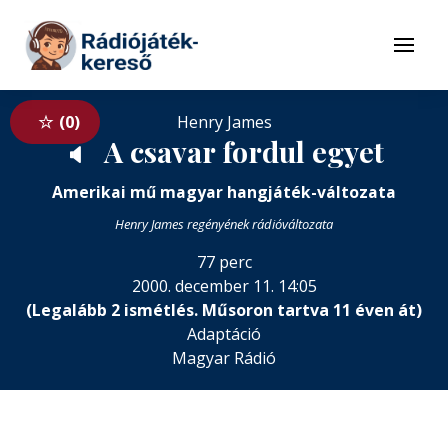
Tovább a navigációhoz
Tovább a tartalomhoz
Menü
0
Henry James
A csavar fordul egyet
🔈
Amerikai mű magyar hangjáték-változata
Henry James regényének rádióváltozata
77 perc
2000. december 11. 14:05
(Legalább 2 ismétlés. Műsoron tartva 11 éven át)
Adaptáció
Magyar Rádió