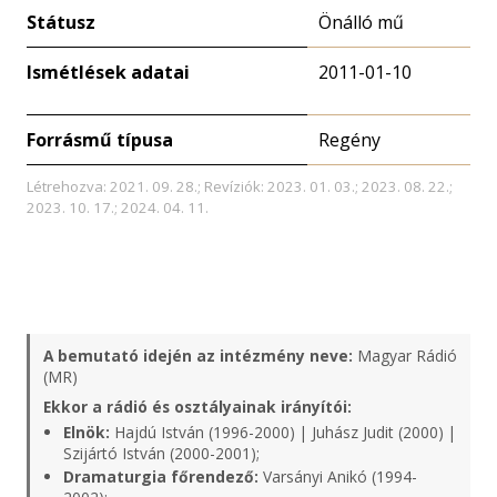
Státusz
Önálló mű
Ismétlések adatai
2011-01-10
Forrásmű típusa
Regény
Létrehozva: 2021. 09. 28.; Revíziók: 2023. 01. 03.; 2023. 08. 22.;
2023. 10. 17.; 2024. 04. 11.
A bemutató idején az intézmény neve:
Magyar Rádió
(MR)
Ekkor a rádió és osztályainak irányítói:
Elnök:
Hajdú István (1996-2000) | Juhász Judit (2000) |
Szijártó István (2000-2001);
Dramaturgia főrendező:
Varsányi Anikó (1994-