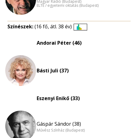
Magyar Rádió (Budapest)
ELTE / egyetemi oktatás (Budapest)
Színészek:
(16 fő, átl. 38 év)
Életkori
eloszlás
Andorai Péter (46)
nagyítása
Básti Juli (37)
Eszenyi Enikő (33)
Gáspár Sándor (38)
Művész Színház (Budapest)