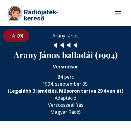
Tovább a navigációhoz
Tovább a tartalomhoz
Menü
0
Arany János
🔈
🔈
🔈
🔈
Arany János balladái (1994)
Versműsor
84 perc
1994. szeptember 05.
(Legalább 3 ismétlés. Műsoron tartva 29 éven át)
Adaptáció
Versösszeállítás
Magyar Rádió