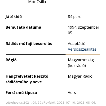
Mór Csilla
Játékidő
84 perc
Bemutató dátuma
1994. szeptember
05.
Rádiós műfaji besorolás
Adaptáció
Versösszeállítás
Régió
Magyarország
(közrádió)
Hangfelvételt készítő
Magyar Rádió
rádió/műhely neve
Forrásmű típusa
Vers
Létrehozva: 2021. 09. 29.; Revíziók: 2023. 07. 10.; 2023. 08. 06.;