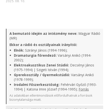
2025. 08. 10.
A bemutató idején az intézmény neve:
Magyar Rádió
(MR)
Ekkor a rádió és osztályainak irányítói:
Elnök:
Szirányi János (1994-1996);
Dramaturgia főrendező:
Varsányi Anikó (1994-
2002);
Elektroakusztikus Zenei Stúdió:
Decsényi János
(1975-1994) | Szigeti István (1994);
Gyerekosztály / Gyermekstúdió:
Varsányi Anikó
(1978-1999);
Irodalmi Főszerkesztőség:
Fehérvári Győző (1993-
1994) | Katona Imre József (1994-1995);
Forrás
Az adatokban ellentmondások előfordulhatnak a források
bizonytalansága miatt.