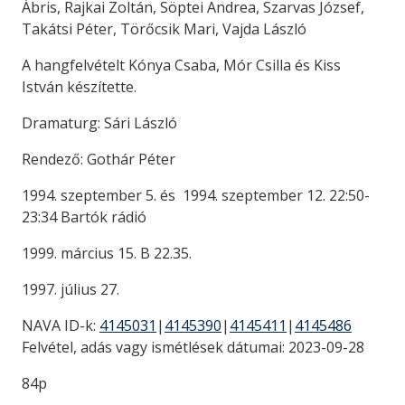
Ábris, Rajkai Zoltán, Söptei Andrea, Szarvas József,
Takátsi Péter, Törőcsik Mari, Vajda László
A hangfelvételt Kónya Csaba, Mór Csilla és Kiss
István készítette.
Dramaturg: Sári László
Rendező: Gothár Péter
1994. szeptember 5. és 1994. szeptember 12. 22:50-
23:34 Bartók rádió
1999. március 15. B 22.35.
1997. július 27.
NAVA ID-k:
4145031
|
4145390
|
4145411
|
4145486
Felvétel, adás vagy ismétlések dátumai: 2023-09-28
84p