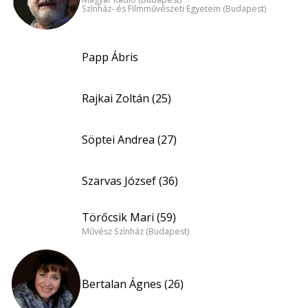
Színház- és Filmművészeti Egyetem (Budapest)
Papp Ábris
Rajkai Zoltán (25)
Söptei Andrea (27)
Szarvas József (36)
Törőcsik Mari (59)
Művész Színház (Budapest)
Bertalan Ágnes (26)