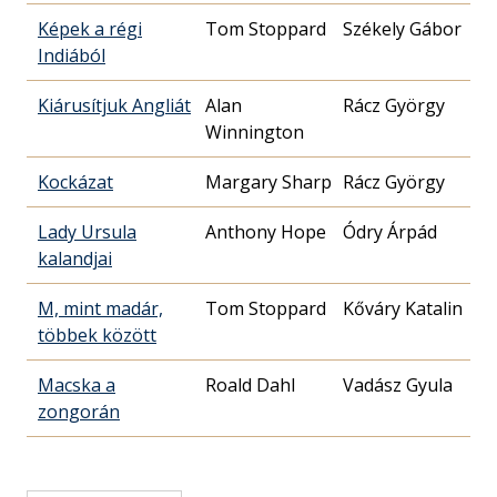
Képek a régi
Tom Stoppard
Székely Gábor
Indiából
Kiárusítjuk Angliát
Alan
Rácz György
Winnington
Kockázat
Margary Sharp
Rácz György
Lady Ursula
Anthony Hope
Ódry Árpád
kalandjai
M, mint madár,
Tom Stoppard
Kőváry Katalin
többek között
Macska a
Roald Dahl
Vadász Gyula
zongorán