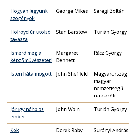
Hogyan legyünk
George Mikes
Seregi Zoltán
szegények
Holroyd úr utolsó
Stan Barstow
Turián György
tavasza
Ismerd meg a
Margaret
Rácz György
képzőművészetet!
Bennett
Isten háta mögött
John Sheffield
Magyarországi
magyar
nemzetiségű
rendezők
Jár így néha az
John Wain
Turián György
ember
Kék
Derek Raby
Surányi András