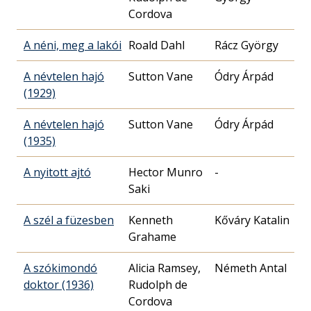
Cordova
A néni, meg a lakói
Roald Dahl
Rácz György
A névtelen hajó
Sutton Vane
Ódry Árpád
(1929)
A névtelen hajó
Sutton Vane
Ódry Árpád
(1935)
A nyitott ajtó
Hector Munro
-
Saki
A szél a füzesben
Kenneth
Kőváry Katalin
Grahame
A szókimondó
Alicia Ramsey,
Németh Antal
doktor (1936)
Rudolph de
Cordova