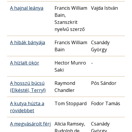
A hajnal leánya
Francis William
Vajda István
Bain,
Szanszkrit
nyelvű szerző
A hibák bányája
Francis William
Csanády
Bain
György
A hízlalt ökör
Hector Munro
-
Saki
A hosszú búcsú
Raymond
Pós Sándor
(Elkéstél, Terry!)
Chandler
A kutya húzta a
Tom Stoppard
Fodor Tamás
rövidebbet
A megvásárolt férj
Alicia Ramsey,
Csanády
Rudolph de
György