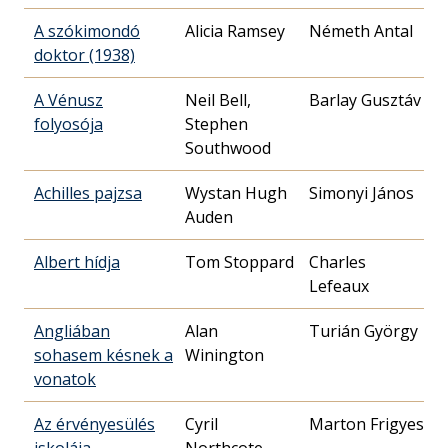
A szókimondó
Alicia Ramsey
Németh Antal
doktor (1938)
A Vénusz
Neil Bell,
Barlay Gusztáv
folyosója
Stephen
Southwood
Achilles pajzsa
Wystan Hugh
Simonyi János
Auden
Albert hídja
Tom Stoppard
Charles
Lefeaux
Angliában
Alan
Turián György
sohasem késnek a
Winington
vonatok
Az érvényesülés
Cyril
Marton Frigyes