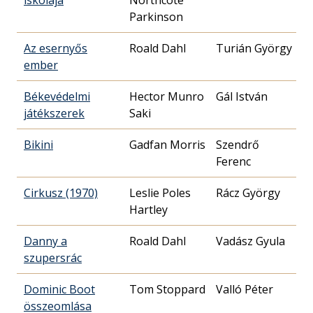
iskolája
Northcote
Parkinson
Az esernyős
Roald Dahl
Turián György
ember
Békevédelmi
Hector Munro
Gál István
játékszerek
Saki
Bikini
Gadfan Morris
Szendrő
Ferenc
Cirkusz (1970)
Leslie Poles
Rácz György
Hartley
Danny a
Roald Dahl
Vadász Gyula
szupersrác
Dominic Boot
Tom Stoppard
Valló Péter
összeomlása