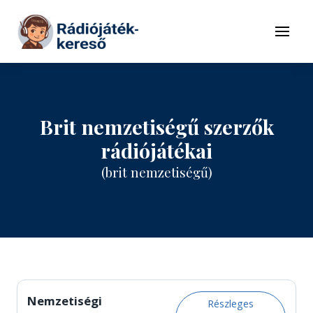
Tovább a navigációhoz
Tovább a tartalomhoz
Menü
Brit nemzetiségű szerzők
rádiójátékai
(brit nemzetiségű)
Nemzetiségi
Részleges