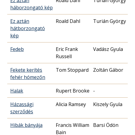
Ez aztán
Roald Dahl
Turián György
háborzongató kép
Ez aztán
Roald Dahl
Turián György
hátborzongató
kép
Fedeb
Eric Frank
Vadász Gyula
Russell
Fekete kerítés
Tom Stoppard
Zoltán Gábor
fehér hómezőn
Halak
Rupert Brooke
-
Házassági
Alicia Ramsey
Kiszely Gyula
szerződés
Hibák bányája
Francis William
Barsi Ödön
Bain