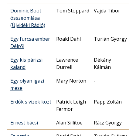
Dominic Boot
Tom Stoppard
Vajda Tibor
összeomlása
(Újvidéki Rádió)
Egy furcsa ember
Roald Dahl
Turián György
Délről
Egy kis párizsi
Lawrence
Dékány
kaland
Durrell
Kálmán
Egy olyan igazi
Mary Norton
-
mese
Erdők s vizek közt
Patrick Leigh
Papp Zoltán
Fermor
Ernest bácsi
Alan Sillitoe
Rácz György