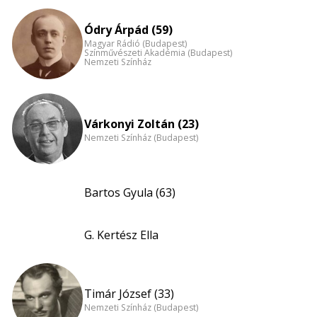
eloszlás
Ódry Árpád (59)
nagyítása
Magyar Rádió (Budapest)
Színművészeti Akadémia (Budapest)
Nemzeti Színház
Várkonyi Zoltán (23)
Nemzeti Színház (Budapest)
Bartos Gyula (63)
G. Kertész Ella
Timár József (33)
Nemzeti Színház (Budapest)