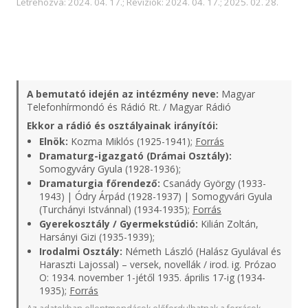
Létrehozva: 2024. 04. 17.; Revíziók: 2024. 04. 17.; 2025. 02. 28.
A bemutató idején az intézmény neve:
Magyar
Telefonhírmondó és Rádió Rt. / Magyar Rádió
Ekkor a rádió és osztályainak irányítói:
Elnök:
Kozma Miklós (1925-1941);
Forrás
Dramaturg-igazgató (Drámai Osztály):
Somogyváry Gyula (1928-1936);
Dramaturgia főrendező:
Csanády György (1933-
1943) | Ódry Árpád (1928-1937) | Somogyvári Gyula
(Turchányi Istvánnal) (1934-1935);
Forrás
Gyerekosztály / Gyermekstúdió:
Kilián Zoltán,
Harsányi Gizi (1935-1939);
Irodalmi Osztály:
Németh László (Halász Gyulával és
Haraszti Lajossal) – versek, novellák / irod. ig. Prózao
O: 1934. november 1-jétől 1935. április 17-ig (1934-
1935);
Forrás