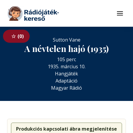
Tovább a navigációhoz
Tovább a tartalomhoz
Menü
0
Sutton Vane
A névtelen hajó (1935)
105 perc
1935. március 10.
Hangjáték
Adaptáció
Magyar Rádió
Produkciós kapcsolati ábra megjelenítése