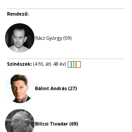
Rendező:
Rácz György (59)
Színészek:
(4 fő, átl. 48 év)
Életkori
eloszlás
nagyítása
Bálint András (27)
Bilicsi Tivadar (69)