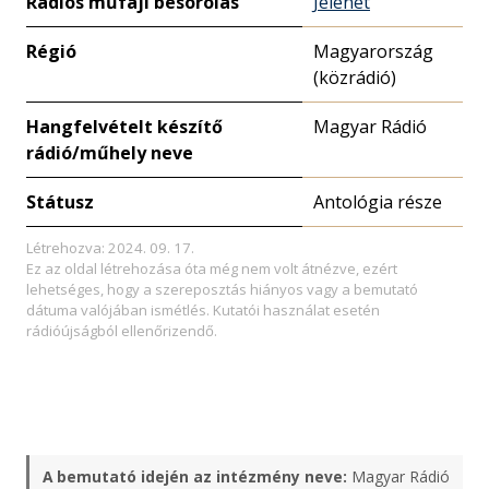
Rádiós műfaji besorolás
Jelenet
Régió
Magyarország
(közrádió)
Hangfelvételt készítő
Magyar Rádió
rádió/műhely neve
Státusz
Antológia része
Létrehozva: 2024. 09. 17.
Ez az oldal létrehozása óta még nem volt átnézve, ezért
lehetséges, hogy a szereposztás hiányos vagy a bemutató
dátuma valójában ismétlés. Kutatói használat esetén
rádióújságból ellenőrizendő.
A bemutató idején az intézmény neve:
Magyar Rádió