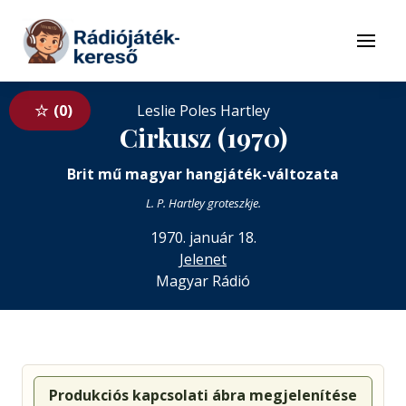
Tovább a navigációhoz
Tovább a tartalomhoz
Menü
0
Leslie Poles Hartley
Cirkusz (1970)
Brit mű magyar hangjáték-változata
L. P. Hartley groteszkje.
1970. január 18.
Jelenet
Magyar Rádió
Produkciós kapcsolati ábra megjelenítése