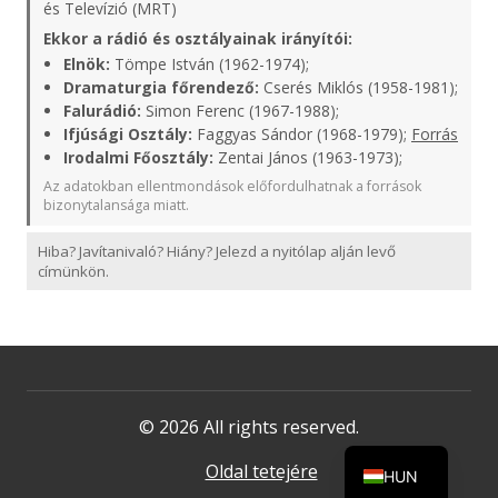
és Televízió (MRT)
Ekkor a rádió és osztályainak irányítói:
Elnök:
Tömpe István (1962-1974);
Dramaturgia főrendező:
Cserés Miklós (1958-1981);
Falurádió:
Simon Ferenc (1967-1988);
Ifjúsági Osztály:
Faggyas Sándor (1968-1979);
Forrás
Irodalmi Főosztály:
Zentai János (1963-1973);
Az adatokban ellentmondások előfordulhatnak a források
bizonytalansága miatt.
Hiba? Javítanivaló? Hiány? Jelezd a nyitólap alján levő
címünkön.
© 2026 All rights reserved.
Oldal tetejére
HUN