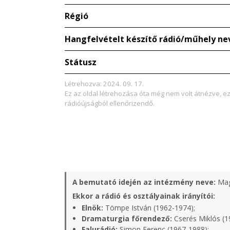
Régió
Hangfelvételt készítő rádió/műhely ne
Státusz
Létrehozva: 2024. 09. 17.
Ez az oldal létrehozása óta még nem volt átnézve, e
rádióújságból ellenőrizendő.
A bemutató idején az intézmény neve:
Mag
Ekkor a rádió és osztályainak irányítói:
Elnök:
Tömpe István (1962-1974);
Dramaturgia főrendező:
Cserés Miklós (1
Falurádió:
Simon Ferenc (1967-1988);