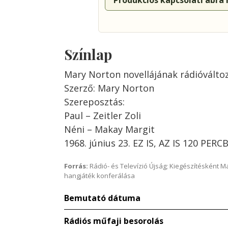
Produkciós kapcsolati ábra
Színlap
Mary Norton novellájának rádióválto
Szerző: Mary Norton
Szereposztás:
Paul – Zeitler Zoli
Néni – Makay Margit
1968. június 23. EZ IS, AZ IS 120 PERC
Forrás:
Rádió- és Televízió Újság; Kiegészítésként 
hangjáték konferálása
Bemutató dátuma
Rádiós műfaji besorolás