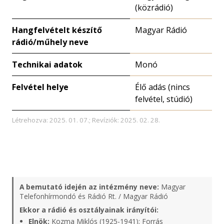
(közrádió)
Hangfelvételt készítő
Magyar Rádió
rádió/műhely neve
Technikai adatok
Monó
Felvétel helye
Élő adás (nincs
felvétel, stúdió)
Létrehozva: 2025. 01. 07.; Revíziók: 2025. 02. 28.
A bemutató idején az intézmény neve:
Magyar
Telefonhírmondó és Rádió Rt. / Magyar Rádió
Ekkor a rádió és osztályainak irányítói:
Elnök:
Kozma Miklós (1925-1941);
Forrás