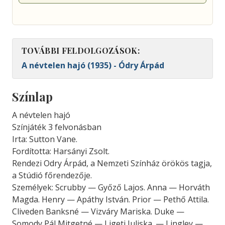
TOVÁBBI FELDOLGOZÁSOK:
A névtelen hajó (1935) - Ódry Árpád
Színlap
A névtelen hajó
Színjáték 3 felvonásban
Irta: Sutton Vane.
Fordította: Harsányi Zsolt.
Rendezi Odry Árpád, a Nemzeti Színház örökös tagja,
a Stúdió főrendezője.
Személyek: Scrubby — Győző Lajos. Anna — Horváth
Magda. Henry — Apáthy István. Prior — Pethő Attila.
Cliveden Banksné — Vizváry Mariska. Duke —
Somody Pál Mitgetné — Ligeti Juliska. — Lingley —