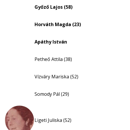
eloszlás
Győző Lajos (58)
nagyítása
Horváth Magda (23)
Apáthy István
Petheő Attila (38)
Vízváry Mariska (52)
Somody Pál (29)
Ligeti Juliska (52)