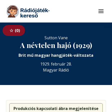
Tovább a navigációhoz
Tovább a tartalomhoz
Menü
0
Sutton Vane
A névtelen hajó (1929)
Brit mű magyar hangjáték-változata
1929. február 28.
Magyar Rádió
Produkciós kapcsolati ábra megjelenítése