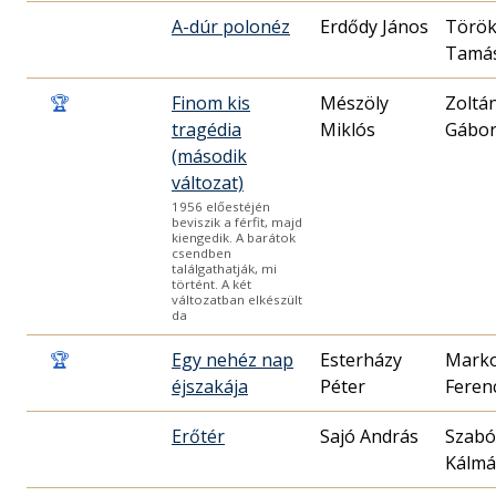
A-dúr polonéz
Erdődy János
Törö
Tamá
🏆
Finom kis
Mészöly
Zoltá
tragédia
Miklós
Gábo
(második
változat)
1956 előestéjén
beviszik a férfit, majd
kiengedik. A barátok
csendben
találgathatják, mi
történt. A két
változatban elkészült
da
🏆
Egy nehéz nap
Esterházy
Marko
éjszakája
Péter
Feren
Erőtér
Sajó András
Szabó
Kálm