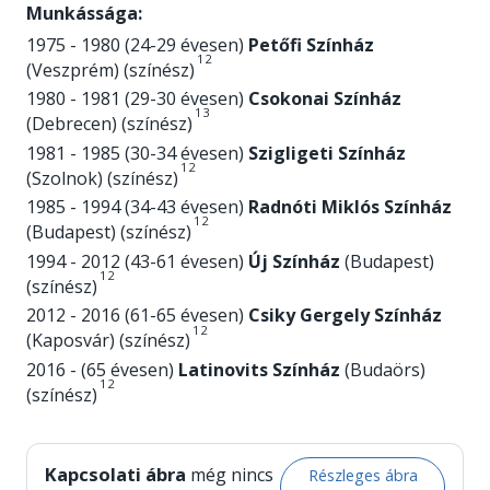
Munkássága:
1975 - 1980 (24-29 évesen)
Petőfi Színház
1
2
(Veszprém) (színész)
1980 - 1981 (29-30 évesen)
Csokonai Színház
1
3
(Debrecen) (színész)
1981 - 1985 (30-34 évesen)
Szigligeti Színház
1
2
(Szolnok) (színész)
1985 - 1994 (34-43 évesen)
Radnóti Miklós Színház
1
2
(Budapest) (színész)
1994 - 2012 (43-61 évesen)
Új Színház
(Budapest)
1
2
(színész)
2012 - 2016 (61-65 évesen)
Csiky Gergely Színház
1
2
(Kaposvár) (színész)
2016 - (65 évesen)
Latinovits Színház
(Budaörs)
1
2
(színész)
Kapcsolati ábra
még nincs
Részleges ábra