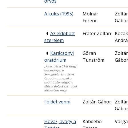
orvos
A kulcs (1995)
Molnár
Zoltá
Ferenc
Gábo
🔈
Az eldobott
Fráter Zoltán
Kozák
szerelem
Andrá
🔈
Karácsonyi
Göran
Zoltá
oratórium
Tunström
Gábo
„A természet két nagy
adománya: a
Simogatás és a Zene.
Csupán a muzsika
nyújt biztonságot, a
Másik dolgot szemmel
láthatóan megt
Földet venni
Zoltán Gábor
Zoltá
Gábo
Hová?, avagy a
Kabdebó
Varga