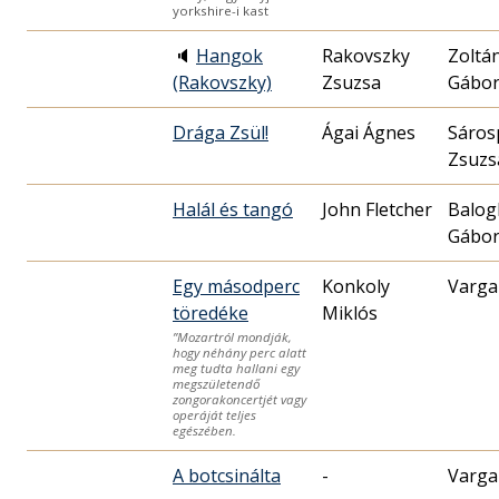
yorkshire-i kast
🔈
Hangok
Rakovszky
Zoltá
(Rakovszky)
Zsuzsa
Gábo
Drága Zsül!
Ágai Ágnes
Sáros
Zsuzs
Halál és tangó
John Fletcher
Balog
Gábo
Egy másodperc
Konkoly
Varga
töredéke
Miklós
”Mozartról mondják,
hogy néhány perc alatt
meg tudta hallani egy
megszületendő
zongorakoncertjét vagy
operáját teljes
egészében.
A botcsinálta
-
Varga