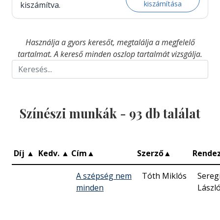
kiszámítása
kiszámítva.
Használja a gyors keresőt, megtalálja a megfelelő
tartalmat. A kereső minden oszlop tartalmát vizsgálja.
Színészi munkák -
93
db találat
Díj
▲
Kedv.
▲
Cím
▲
Szerző
▲
Rende
A szépség nem
Tóth Miklós
Sereg
minden
Lászl