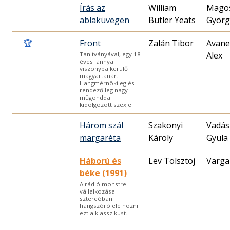
Írás az
William
Mago
ablaküvegen
Butler Yeats
Györg
🏆
Front
Zalán Tibor
Avane
Alex
Tanitványával, egy 18
éves lánnyal
viszonyba kerülő
magyartanár.
Hangmérnökileg és
rendezőileg nagy
műgonddal
kidolgozott szexje
Három szál
Szakonyi
Vadás
margaréta
Károly
Gyula
Háború és
Lev Tolsztoj
Varga
béke (1991)
A rádió monstre
vállalkozása
sztereóban
hangszóró elé hozni
ezt a klasszikust.