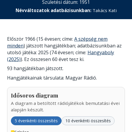
Születési dátum: 1951
Névváltozatok adatbázisunkban:
Takács Kati
Először 1966 (15 évesen; címe:
A szépség nem
minden
) játszott hangjátékban; adatbázisunkban az
utolsó játéka: 2025 (74 évesen; címe:
Hangyaboly
(2025)
). Ez összesen 60 évet tesz ki.
93 hangjátékban játszott.
Hangjátékainak társulata: Magyar Rádió.
Idősoros diagram
A diagram a betöltött rádiójátékok bemutatási évei
alapján készült.
5 évenkénti összesítés
10 évenkénti összesítés
Színész