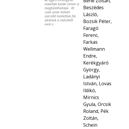
Bene Zoltán,
novellák külön címen is
Beszédes
megtalálhatóak . Itt
csak azon művek
László,
szerzőit tüntettük föl,
akiknek a műcímét
Bozsik Péter,
nem s
Faragó
Ferenc,
Farkas
Wellmann
Endre,
Kerékgyáró
György,
Ladányi
István, Lovas
Ildikó,
Mirnics
Gyula, Orcsik
Roland, Pék
Zoltán,
Schein