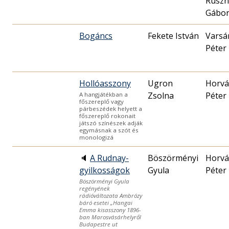
Ruszn
Gábo
Bogáncs
Fekete István
Varsá
Péter
Hollóasszony
Ugron
Horvá
Zsolna
Péter
A hangjátékban a
főszereplő vagy
párbeszédek helyett a
főszereplő rokonait
játszó színészek adják
egymásnak a szót és
monologizá
🔈
A Rudnay-
Böszörményi
Horvá
gyilkosságok
Gyula
Péter
Böszörményi Gyula
regényének
rádióváltozata Ambrózy
báró esetei „Hangai
Emma kisasszony 1896-
ban Marosvásárhelyről
Budapestre ut