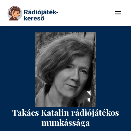
Tovább a navigációhoz
Tovább a tartalomhoz
Menü
Takács Katalin rádiójátékos
munkássága