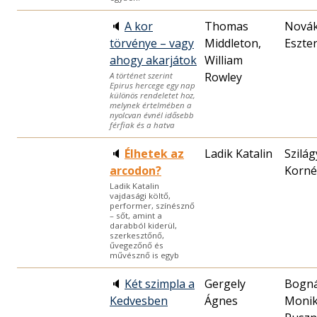
🔈
A kor
Thomas
Nová
törvénye – vagy
Middleton,
Eszte
ahogy akarjátok
William
Rowley
A történet szerint
Epirus hercege egy nap
különös rendeletet hoz,
melynek értelmében a
nyolcvan évnél idősebb
férfiak és a hatva
🔈
Élhetek az
Ladik Katalin
Szilág
arcodon?
Korné
Ladik Katalin
vajdasági költő,
performer, színésznő
– sőt, amint a
darabból kiderül,
szerkesztőnő,
űvegezőnő és
művésznő is egyb
🔈
Két szimpla a
Gergely
Bogn
Kedvesben
Ágnes
Monik