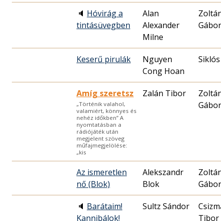
🔈
Hóvirág a
Alan
Zoltá
tintásüvegben
Alexander
Gábo
Milne
Keserű pirulák
Nguyen
Siklós
Cong Hoan
Amíg szeretsz
Zalán Tibor
Zoltá
Gábo
„Történik valahol,
valamiért, könnyes és
nehéz időkben” A
nyomtatásban a
rádiójáték után
megjelent szöveg
műfajmegjelölése:
„kis
Az ismeretlen
Alekszandr
Zoltá
nő (Blok)
Blok
Gábo
🔈
Barátaim!
Sultz Sándor
Csizm
Kannibálok!
Tibor