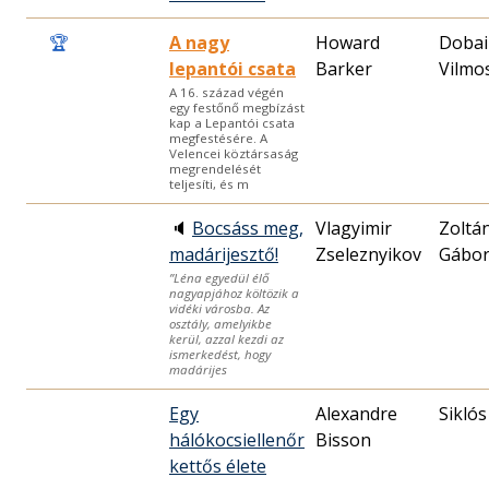
🏆
A nagy
Howard
Dobai
lepantói csata
Barker
Vilmo
A 16. század végén
egy festőnő megbízást
kap a Lepantói csata
megfestésére. A
Velencei köztársaság
megrendelését
teljesíti, és m
🔈
Bocsáss meg,
Vlagyimir
Zoltá
madárijesztő!
Zseleznyikov
Gábo
”Léna egyedül élő
nagyapjához költözik a
vidéki városba. Az
osztály, amelyikbe
kerül, azzal kezdi az
ismerkedést, hogy
madárijes
Egy
Alexandre
Siklós
hálókocsiellenőr
Bisson
kettős élete