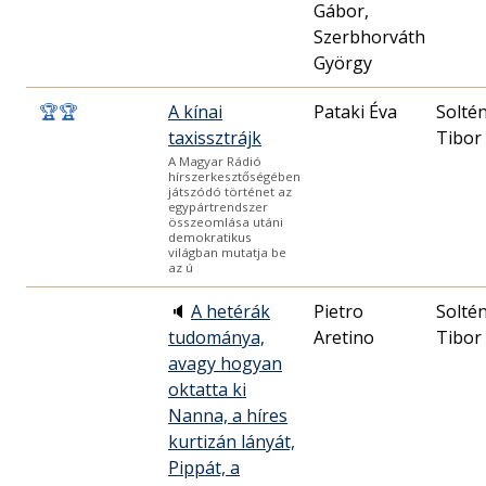
Gábor,
Szerbhorváth
György
🏆
🏆
A kínai
Pataki Éva
Solté
taxissztrájk
Tibor
A Magyar Rádió
hírszerkesztőségében
játszódó történet az
egypártrendszer
összeomlása utáni
demokratikus
világban mutatja be
az ú
🔈
A hetérák
Pietro
Solté
tudománya,
Aretino
Tibor
avagy hogyan
oktatta ki
Nanna, a híres
kurtizán lányát,
Pippát, a