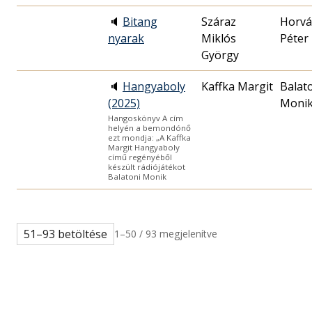
🔈
Bitang
Száraz
Horvá
nyarak
Miklós
Péter
György
🔈
Hangyaboly
Kaffka Margit
Balat
(2025)
Moni
Hangoskönyv A cím
helyén a bemondónő
ezt mondja: „A Kaffka
Margit Hangyaboly
című regényéből
készült rádiójátékot
Balatoni Monik
51–93 betöltése
1–50 / 93 megjelenítve