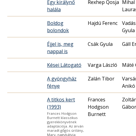
Egy királynő
Rexhep Qosja
Mihal
halála
Laura
Boldog
Hajdú Ferenc
Vadás
bolondok
Gyula
Éjjel is, meg
Csák Gyula
Gáll E
nappal is
Kései Látogató
Varga László
Máté 
A gyöngyház
Zalán Tibor
Varsá
fénye
Anikó
A titkos kert
Frances
Zoltá
(1993)
Hodgson
Gábo
Burnett
Frances Hodgson
Burnett klasszikus
gyerekkönyvének
adaptációja. Az árván
maradt gőgös úrilány,
Mary, nagybátyja