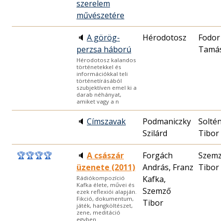
szerelem
művészetére
🔈
A görög-
Hérodotosz
Fodor
perzsa háború
Tamá
Hérodotosz kalandos
történetekkel és
információkkal teli
történetírásából
szubjektíven emel ki a
darab néhányat,
amiket vagy a n
🔈
Címszavak
Podmaniczky
Solté
Szilárd
Tibor
🏆
🏆
🏆
🏆
🔈
A császár
Forgách
Szem
üzenete (2011)
András, Franz
Tibor
Kafka,
Rádiókompozíció
Kafka élete, művei és
Szemző
ezek reflexiói alapján.
Fikció, dokumentum,
Tibor
játék, hangköltészet,
zene, meditáció
egyben.