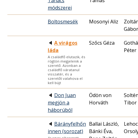
Tanács
Tamás
módszerei
Boltosmesék
Mosonyi Aliz
Zoltá
Gábo
🔈
A virágos
Szőcs Géza
Gothá
láda
Péter
A családfő elutazik, és
rögtön megjelenik a
szerető. Azonban a
családfő váratanul
visszatér, és a
szeretőt valahova el
kell bújt
🔈
Don Juan
Ödön von
Solté
megjön a
Horváth
Tibor
háborúból
🔈
Bárányfelhőn
Ballai László,
Lehoc
innen (sorozat)
Bánki Éva,
Orsol
Az egyes elhangzott