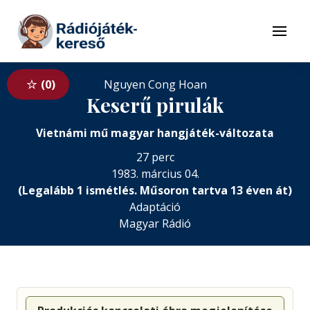
Tovább a navigációhoz
Tovább a tartalomhoz
Menü
0
Nguyen Cong Hoan
Keserű pirulák
Vietnámi mű magyar hangjáték-változata
27 perc
1983. március 04.
(Legalább 1 ismétlés. Műsoron tartva 13 éven át)
Adaptáció
Magyar Rádió