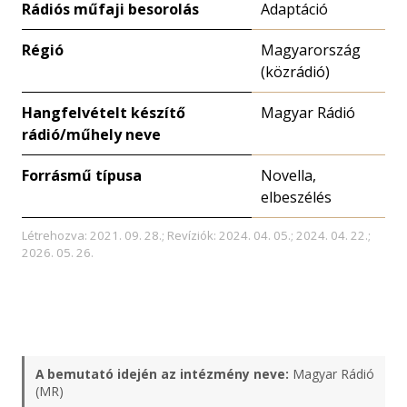
Rádiós műfaji besorolás
Adaptáció
Régió
Magyarország
(közrádió)
Hangfelvételt készítő
Magyar Rádió
rádió/műhely neve
Forrásmű típusa
Novella,
elbeszélés
Létrehozva: 2021. 09. 28.; Revíziók: 2024. 04. 05.; 2024. 04. 22.;
2026. 05. 26.
A bemutató idején az intézmény neve:
Magyar Rádió
(MR)