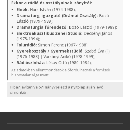
Ekkor a rádió és osztályainak irányítói:
Elnök:
Hárs István (1974-1988);
Dramaturg-igazgató (Drámai Osztály):
Bozó
László (1979-1989);
Dramaturgia főrendező:
Bozó László (1979-1989);
Elektroakusztikus Zenei Stúdió:
Decsényi János
(1975-1994);
Falurádió:
Simon Ferenc (1967-1988);
Gyerekosztály / Gyermekstúdió:
Szabó Éva (?)
(1976-1988) | Varsányi Anikó (1978-1999);
Rádiószínház:
Lékay Ottó (1980-1984);
Az adatokban ellentmondások előfordulhatnak a források
bizonytalansága miatt.
Hiba? Javítanivaló? Hiány? Jelezd a nyitólap alján levő
címünkön.