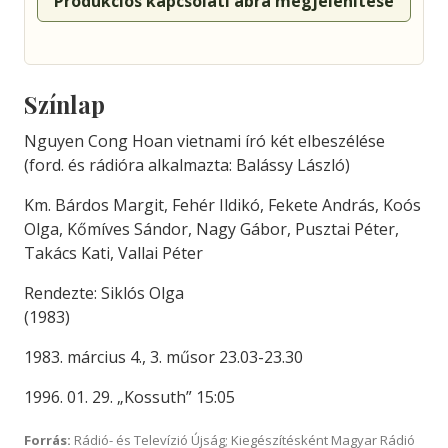
Produkciós kapcsolati ábra megjelenítése
Színlap
Nguyen Cong Hoan vietnami író két elbeszélése
(ford. és rádióra alkalmazta: Balássy László)
Km. Bárdos Margit, Fehér Ildikó, Fekete András, Koós
Olga, Kőmíves Sándor, Nagy Gábor, Pusztai Péter,
Takács Kati, Vallai Péter
Rendezte: Siklós Olga
(1983)
1983. március 4., 3. műsor 23.03-23.30
1996. 01. 29. „Kossuth” 15:05
Forrás:
Rádió- és Televízió Újság; Kiegészítésként Magyar Rádió