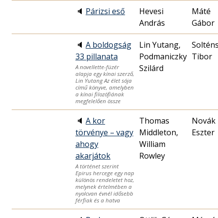
🔈
Párizsi eső
Hevesi
Máté
András
Gábor
🔈
A boldogság
Lin Yutang,
Soltén
33 pillanata
Podmaniczky
Tibor
Szilárd
A novellette-füzér
alapja egy kínai szerző,
Lin Yutang Az élet sója
című könyve, amelyben
a kínai filozófiának
megfelelően össze
🔈
A kor
Thomas
Novák
törvénye – vagy
Middleton,
Eszter
ahogy
William
akarjátok
Rowley
A történet szerint
Epirus hercege egy nap
különös rendeletet hoz,
melynek értelmében a
nyolcvan évnél idősebb
férfiak és a hatva