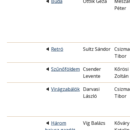
🔈
Buda
Ottlik Géza
Mészá
Péter
🔈
Retró
Sultz Sándor
Csizma
Tibor
🔈
Szűnőföldem
Csender
Kőrösi
Levente
Zoltán
🔈
Virágzabálók
Darvasi
Csizma
László
Tibor
🔈
Három
Víg Balázs
Kőváry