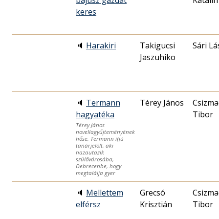
bajusz gazdát
Katalin
keres
🔈
Harakiri
Takigucsi
Sári Lá
Jaszuhiko
🔈
Termann
Térey János
Csizma
hagyatéka
Tibor
Térey János
novellagyűjteményének
hőse, Termann ifjú
tanárjelölt, aki
hazautazik
szülővárosába,
Debrecenbe, hogy
megtalálja gyer
🔈
Mellettem
Grecsó
Csizma
elférsz
Krisztián
Tibor