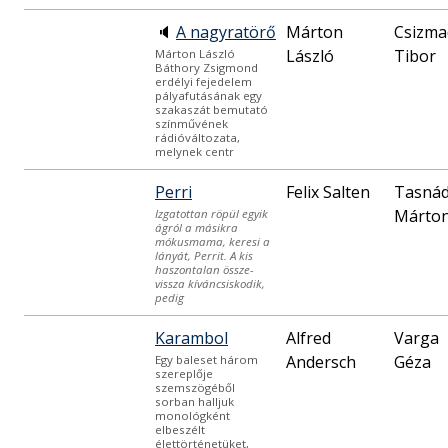
🔈
A nagyratörő
Márton
Csizma
László
Tibor
Márton László
Báthory Zsigmond
erdélyi fejedelem
pályafutásának egy
szakaszát bemutató
színművének
rádióváltozata,
melynek centr
Perri
Felix Salten
Tasnád
Márto
Izgatottan röpül egyik
ágról a másikra
mókusmama, keresi a
lányát, Perrit. A kis
haszontalan össze-
vissza kíváncsiskodik,
pedig
Karambol
Alfred
Varga
Andersch
Géza
Egy baleset három
szereplője
szemszögéből
sorban halljuk
monológként
elbeszélt
élettörténetüket,