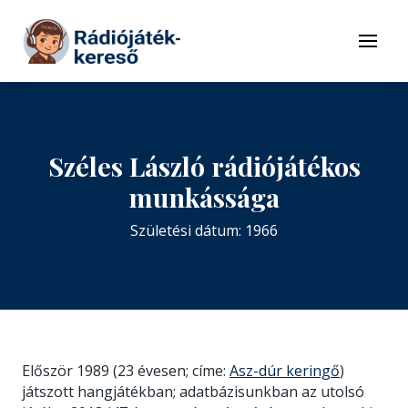
Tovább a navigációhoz
Tovább a tartalomhoz
Menü
Széles László rádiójátékos
munkássága
Születési dátum: 1966
Először 1989 (23 évesen; címe:
Asz-dúr keringő
)
játszott hangjátékban; adatbázisunkban az utolsó