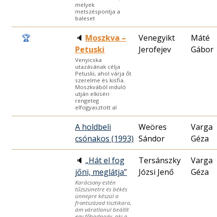
melyek
metszéspontja a
baleset
🏆
🔈
Moszkva –
Venegyikt
Máté
Petuski
Jerofejev
Gábor
Venyicska
utazásának célja
Petuski, ahol várja őt
szerelme és kisfia.
Moszkvából induló
utján elkiséri
rengeteg
elfogyasztott al
A holdbeli
Weöres
Varga
csónakos (1993)
Sándor
Géza
🔈
„Hát el fog
Tersánszky
Varga
jőni, meglátja”
Józsi Jenő
Géza
Karácsony estén
tűzszünetre és békés
ünnepre készül a
frontszázad tisztikara,
ám váratlanul beállít
egy főhadnagy, aki a