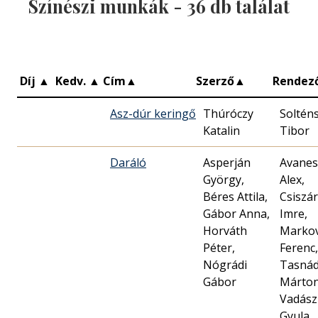
Színészi munkák -
36
db találat
Díj
▲
Kedv.
▲
Cím
▲
Szerző
▲
Rendez
Asz-dúr keringő
Thúróczy
Soltén
Katalin
Tibor
Daráló
Asperján
Avanes
György,
Alex,
Béres Attila,
Csiszár
Gábor Anna,
Imre,
Horváth
Markov
Péter,
Ferenc,
Nógrádi
Tasnád
Gábor
Márton
Vadász
Gyula