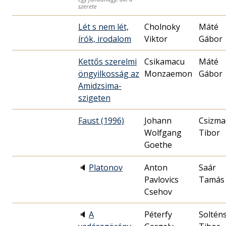
szerete
Lét s nem lét,
Cholnoky
Máté
írók, irodalom
Viktor
Gábor
Kettős szerelmi
Csikamacu
Máté
öngyilkosság az
Monzaemon
Gábor
Amidzsima-
szigeten
Faust (1996)
Johann
Csizma
Wolfgang
Tibor
Goethe
🔈
Platonov
Anton
Saár
Pavlovics
Tamás
Csehov
🔈
A
Péterfy
Soltén