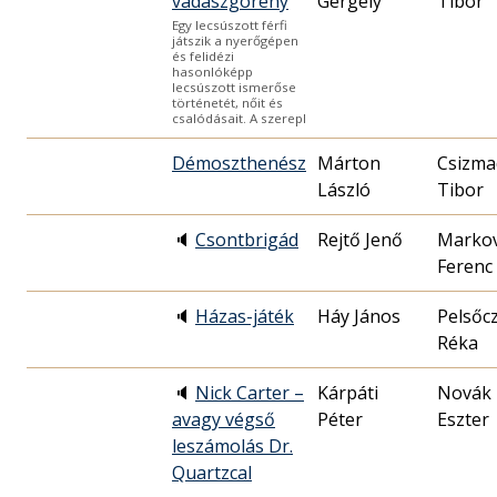
vadászgörény
Gergely
Tibor
Egy lecsúszott férfi
játszik a nyerőgépen
és felidézi
hasonlóképp
lecsúszott ismerőse
történetét, nőit és
csalódásait. A szerepl
Démoszthenész
Márton
Csizma
László
Tibor
🔈
Csontbrigád
Rejtő Jenő
Markov
Ferenc
🔈
Házas-játék
Háy János
Pelsőc
Réka
🔈
Nick Carter –
Kárpáti
Novák
avagy végső
Péter
Eszter
leszámolás Dr.
Quartzcal