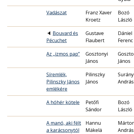
Vadászat
Franz Xaver
Bozó
Kroetz
László
🔈
Bouvard és
Gustave
Dániel
Pécuchet
Flaubert
Ferenc
Az „izmos pap”
Gosztonyi
Goszto
János
János
Síremlék,
Pilinszky
Surány
Pilinszky János
János
András
emlékére
A hóhér kötele
Petőfi
Bozó
Sándor
László
A manó, aki félt
Hannu
Márto
a karácsonytól
Mäkelä
András