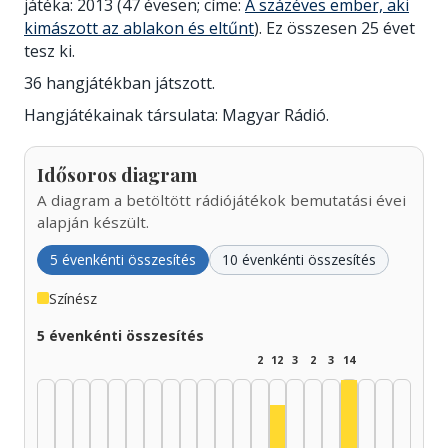
játéka: 2013 (47 évesen; címe:
A százéves ember, aki
kimászott az ablakon és eltűnt
). Ez összesen 25 évet
tesz ki.
36 hangjátékban játszott.
Hangjátékainak társulata: Magyar Rádió.
Idősoros diagram
A diagram a betöltött rádiójátékok bemutatási évei
alapján készült.
5 évenkénti összesítés
10 évenkénti összesítés
Színész
5 évenkénti összesítés
2
12
3
2
3
14