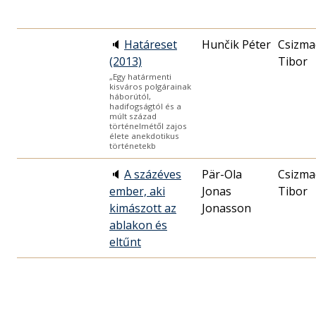
🔈
Határeset
Hunčik Péter
Csizma
(2013)
Tibor
„Egy határmenti
kisváros polgárainak
háborútól,
hadifogságtól és a
múlt század
történelmétől zajos
élete anekdotikus
történetekb
🔈
A százéves
Pär-Ola
Csizma
ember, aki
Jonas
Tibor
kimászott az
Jonasson
ablakon és
eltűnt