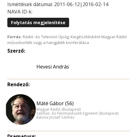
Ismétlések dátumai: 2011-06-12|2016-02-14
NAVA ID-k:
Folytatás megjelenítése
Forrás:
Rádió- és Televízió Újság; Kiegészítésként Magyar Rádió
műsorboríték vagy a hangjáték konferálása
Szerző:
Hevesi András
Rendező:
Máté Gábor (56)
Magyar Rádió (Budapest)
Színház- és Filmművészeti Egyetem (Budapest)
Katona József Színház
Dramaturg: