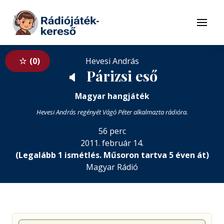
Tovább a navigációhoz
Tovább a tartalomhoz
Menü
0
Hevesi András
Párizsi eső
🔈
Magyar hangjáték
Hevesi András regényét Vágó Péter alkalmazta rádióra.
56 perc
2011. február 14.
(Legalább 1 ismétlés. Műsoron tartva 5 éven át)
Magyar Rádió