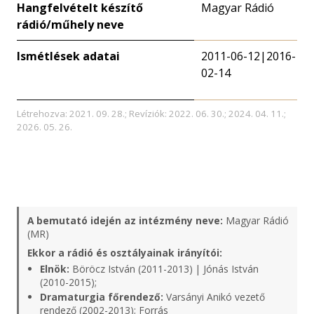
Hangfelvételt készítő
Magyar Rádió
rádió/műhely neve
Ismétlések adatai
2011-06-12|2016-
02-14
Létrehozva: 2021. 09. 28.; Revíziók: 2022. 06. 30.; 2024. 04. 11.;
2026. 05. 26.
A bemutató idején az intézmény neve:
Magyar Rádió
(MR)
Ekkor a rádió és osztályainak irányítói:
Elnök:
Böröcz István (2011-2013) | Jónás István
(2010-2015);
Dramaturgia főrendező:
Varsányi Anikó vezető
rendező (2002-2013);
Forrás