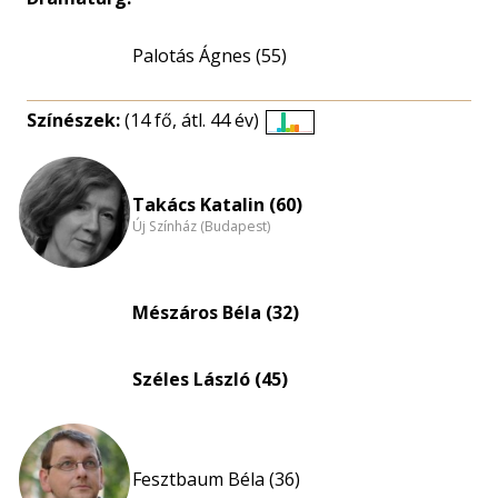
Palotás Ágnes (55)
Színészek:
(14 fő, átl. 44 év)
Életkori
eloszlás
nagyítása
Takács Katalin (60)
Új Színház (Budapest)
Mészáros Béla (32)
Széles László (45)
Fesztbaum Béla (36)