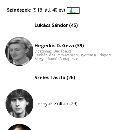
Színészek:
(9 fő, átl. 40 év)
Életkori
eloszlás
Lukács Sándor (45)
nagyítása
Hegedűs D. Géza (39)
Vígszínház (Budapest)
Színház- és Filmművészeti Egyetem (Budapest)
Magyar Rádió (Budapest)
Széles László (26)
Ternyák Zoltán (29)