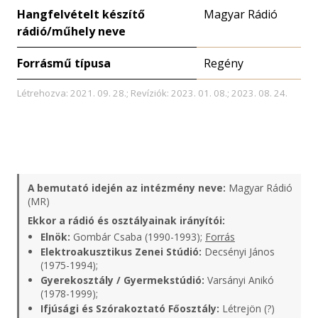
Hangfelvételt készítő
Magyar Rádió
rádió/műhely neve
Forrásmű típusa
Regény
Létrehozva: 2021. 09. 28.; Revíziók: 2023. 01. 08.; 2023. 08. 24.
A bemutató idején az intézmény neve:
Magyar Rádió
(MR)
Ekkor a rádió és osztályainak irányítói:
Elnök:
Gombár Csaba (1990-1993);
Forrás
Elektroakusztikus Zenei Stúdió:
Decsényi János
(1975-1994);
Gyerekosztály / Gyermekstúdió:
Varsányi Anikó
(1978-1999);
Ifjúsági és Szórakoztató Főosztály:
Létrejön (?)