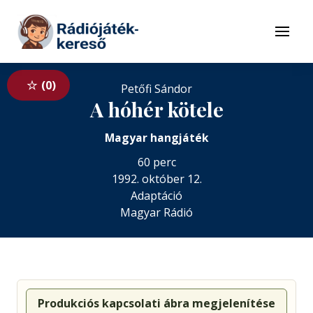
Tovább a navigációhoz
Tovább a tartalomhoz
Menü
0
Petőfi Sándor
A hóhér kötele
Magyar hangjáték
60 perc
1992. október 12.
Adaptáció
Magyar Rádió
Produkciós kapcsolati ábra megjelenítése