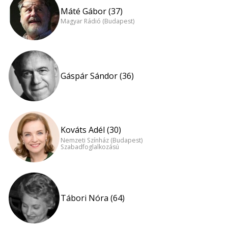
Máté Gábor (37)
Magyar Rádió (Budapest)
Gáspár Sándor (36)
Kováts Adél (30)
Nemzeti Színház (Budapest)
Szabadfoglalkozású
Tábori Nóra (64)