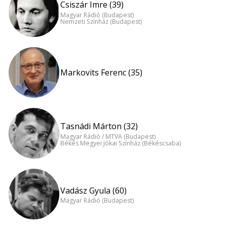
Csiszár Imre (39)
Magyar Rádió (Budapest)
Nemzeti Színház (Budapest)
Markovits Ferenc (35)
Tasnádi Márton (32)
Magyar Rádió / MTVA (Budapest)
Békés Megyei Jókai Színház (Békéscsaba)
Vadász Gyula (60)
Magyar Rádió (Budapest)