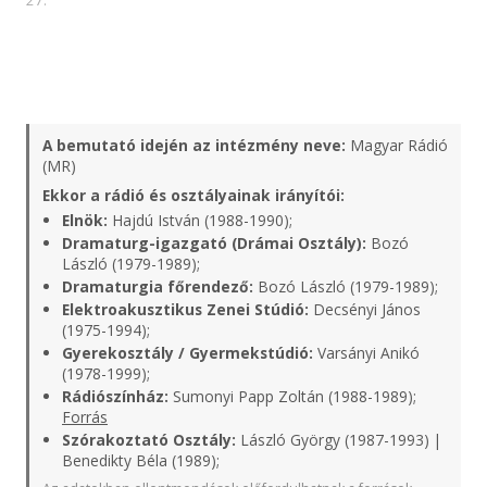
27.
A bemutató idején az intézmény neve:
Magyar Rádió
(MR)
Ekkor a rádió és osztályainak irányítói:
Elnök:
Hajdú István (1988-1990);
Dramaturg-igazgató (Drámai Osztály):
Bozó
László (1979-1989);
Dramaturgia főrendező:
Bozó László (1979-1989);
Elektroakusztikus Zenei Stúdió:
Decsényi János
(1975-1994);
Gyerekosztály / Gyermekstúdió:
Varsányi Anikó
(1978-1999);
Rádiószínház:
Sumonyi Papp Zoltán (1988-1989);
Forrás
Szórakoztató Osztály:
László György (1987-1993) |
Benedikty Béla (1989);