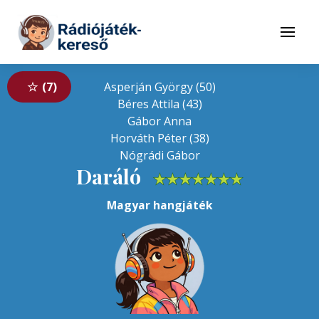
Tovább a navigációhoz
Tovább a tartalomhoz
Menü
7
Asperján György (50)
Béres Attila (43)
Gábor Anna
Horváth Péter (38)
Nógrádi Gábor
Daráló
★
★
★
★
★
★
★
Magyar hangjáték