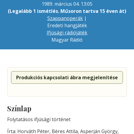
1989. március 04. 13:05
(Legalább 1 ismétlés. Műsoron tartva 15 éven át)
Szappanoperák
|
Eredeti hangjáték
Ifjúsági rádiójáték
Magyar Rádió
Produkciós kapcsolati ábra megjelenítése
Színlap
Folytatásos ifjúsági történet
Írta: Horváth Péter, Béres Attila, Asperján György,