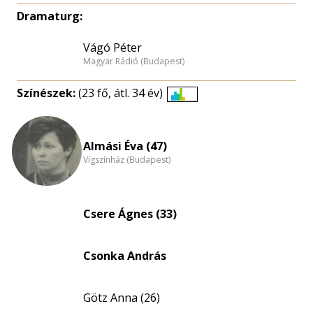
Dramaturg:
Vágó Péter
Magyar Rádió (Budapest)
Színészek:
(23 fő, átl. 34 év)
Életkori
eloszlás
nagyítása
Almási Éva (47)
Vígszínház (Budapest)
Csere Ágnes (33)
Csonka András
Götz Anna (26)