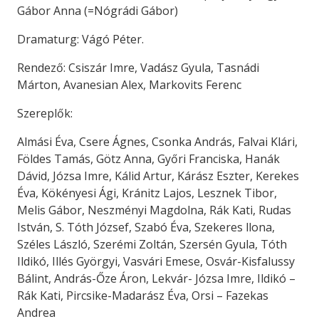
Gábor Anna (=Nógrádi Gábor)
Dramaturg: Vágó Péter.
Rendező: Csiszár Imre, Vadász Gyula, Tasnádi
Márton, Avanesian Alex, Markovits Ferenc
Szereplők:
Almási Éva, Csere Ágnes, Csonka András, Falvai Klári,
Földes Tamás, Götz Anna, Győri Franciska, Hanák
Dávid, Józsa Imre, Kálid Artur, Kárász Eszter, Kerekes
Éva, Kökényesi Ági, Kránitz Lajos, Lesznek Tibor,
Melis Gábor, Neszményi Magdolna, Rák Kati, Rudas
István, S. Tóth József, Szabó Éva, Szekeres llona,
Széles László, Szerémi Zoltán, Szersén Gyula, Tóth
Ildikó, Illés Györgyi, Vasvári Emese, Osvár-Kisfalussy
Bálint, András-Őze Áron, Lekvár- Józsa Imre, Ildikó –
Rák Kati, Pircsike-Madarász Éva, Orsi – Fazekas
Andrea