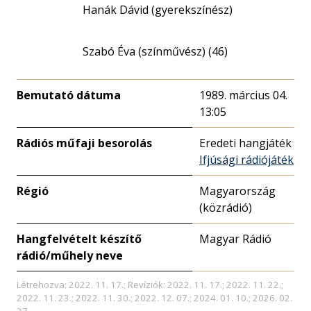
Hanák Dávid (gyerekszínész)
Szabó Éva (színművész) (46)
Bemutató dátuma
1989. március 04.
13:05
Rádiós műfaji besorolás
Eredeti hangjáték
Ifjúsági rádiójáték
Régió
Magyarország
(közrádió)
Hangfelvételt készítő
Magyar Rádió
rádió/műhely neve
Létrehozva: 2022. 11. 17.; Revíziók: 2022. 11. 17.; 2022. 11. 22.;
2022. 11. 23.; 2022. 11. 30.; 2022. 12. 07.; 2024. 01. 10.; 2026. 02.