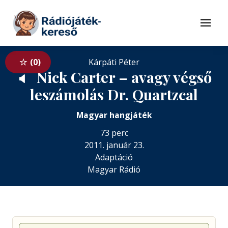
Tovább a navigációhoz
Tovább a tartalomhoz
Menü
0
Kárpáti Péter
Nick Carter – avagy végső
🔈
leszámolás Dr. Quartzcal
Magyar hangjáték
73 perc
2011. január 23.
Adaptáció
Magyar Rádió