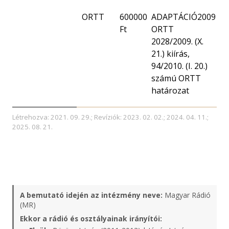
ORTT
600000
ADAPTÁCIÓ2009
Ft
ORTT
2028/2009. (X.
21.) kiírás,
94/2010. (I. 20.)
számú ORTT
határozat
Létrehozva: 2021. 09. 29.; Revíziók: 2023. 02. 02.; 2024. 04. 11.;
2025. 08. 21.
A bemutató idején az intézmény neve:
Magyar Rádió
(MR)
Ekkor a rádió és osztályainak irányítói: