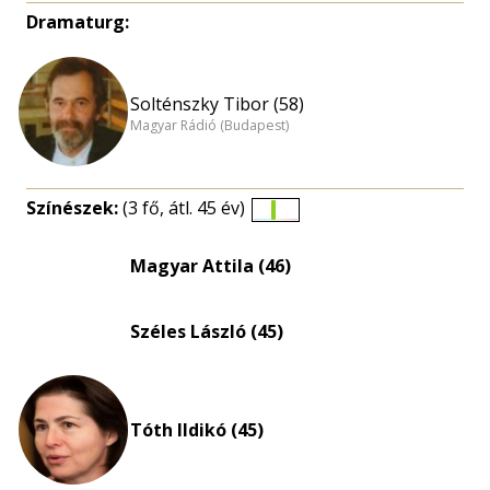
Dramaturg:
Solténszky Tibor (58)
Magyar Rádió (Budapest)
Színészek:
(3 fő, átl. 45 év)
Életkori
eloszlás
Magyar Attila (46)
nagyítása
Széles László (45)
Tóth Ildikó (45)