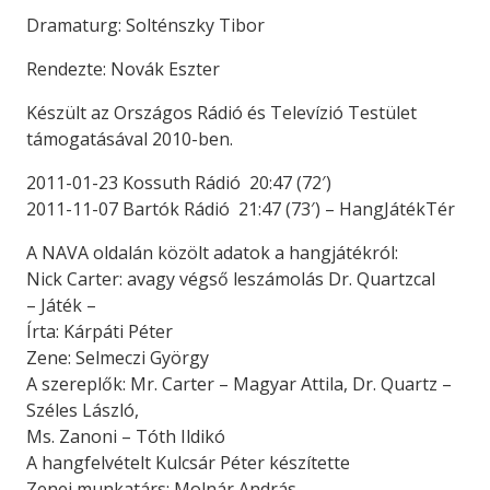
Dramaturg: Solténszky Tibor
Rendezte: Novák Eszter
Készült az Országos Rádió és Televízió Testület
támogatásával 2010-ben.
2011-01-23 Kossuth Rádió 20:47 (72′)
2011-11-07 Bartók Rádió 21:47 (73′) – HangJátékTér
A NAVA oldalán közölt adatok a hangjátékról:
Nick Carter: avagy végső leszámolás Dr. Quartzcal
– Játék –
Írta: Kárpáti Péter
Zene: Selmeczi György
A szereplők: Mr. Carter – Magyar Attila, Dr. Quartz –
Széles László,
Ms. Zanoni – Tóth Ildikó
A hangfelvételt Kulcsár Péter készítette
Zenei munkatárs: Molnár András