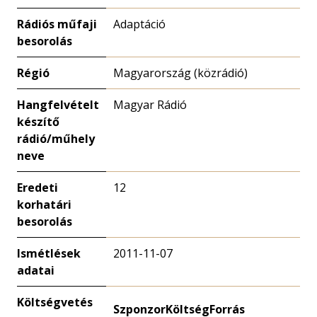
Rádiós műfaji
Adaptáció
besorolás
Régió
Magyarország (közrádió)
Hangfelvételt
Magyar Rádió
készítő
rádió/műhely
neve
Eredeti
12
korhatári
besorolás
Ismétlések
2011-11-07
adatai
Költségvetés
Szponzor
Költség
Forrás