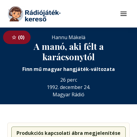
Tovább a navigációhoz
Tovább a tartalomhoz
Menü
0
Hannu Mäkelä
A manó, aki félt a
karácsonytól
Finn mű magyar hangjáték-változata
26 perc
1992. december 24.
Magyar Rádió
Produkciós kapcsolati ábra megjelenítése