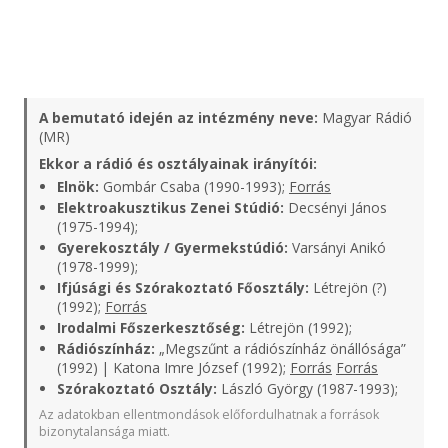
A bemutató idején az intézmény neve:
Magyar Rádió
(MR)
Ekkor a rádió és osztályainak irányítói:
Elnök:
Gombár Csaba (1990-1993);
Forrás
Elektroakusztikus Zenei Stúdió:
Decsényi János
(1975-1994);
Gyerekosztály / Gyermekstúdió:
Varsányi Anikó
(1978-1999);
Ifjúsági és Szórakoztató Főosztály:
Létrejön (?)
(1992);
Forrás
Irodalmi Főszerkesztőség:
Létrejön (1992);
Rádiószínház:
„Megszűnt a rádiószínház önállósága”
(1992) | Katona Imre József (1992);
Forrás
Forrás
Szórakoztató Osztály:
László György (1987-1993);
Az adatokban ellentmondások előfordulhatnak a források
bizonytalansága miatt.