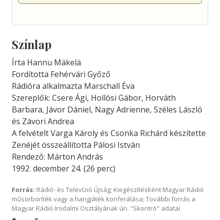
Színlap
Írta Hannu Mäkelä
Fordította Fehérvári Győző
Rádióra alkalmazta Marschall Éva
Szereplők: Csere Ági, Hollósi Gábor, Horváth
Barbara, Jávor Dániel, Nagy Adrienne, Széles László
és Závori Andrea
A felvételt Varga Károly és Csonka Richárd készítette
Zenéjét összeállította Pálosi István
Rendező: Márton András
1992. december 24. (26 perc)
Forrás:
Rádió- és Televízió Újság; Kiegészítésként Magyar Rádió
műsorboríték vagy a hangjáték konferálása; További forrás a
Magyar Rádió Irodalmi Osztályának ún. "Skontró" adatai