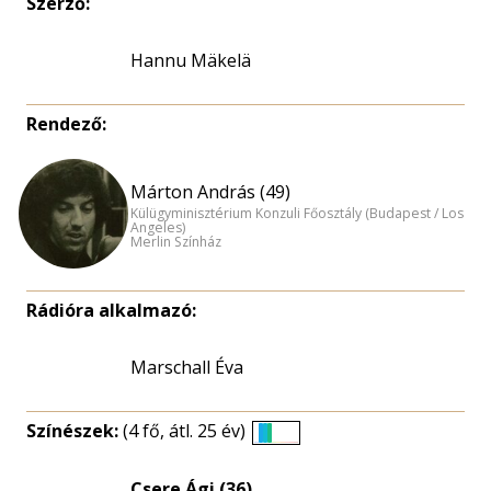
Szerző:
Hannu Mäkelä
Rendező:
Márton András (49)
Külügyminisztérium Konzuli Főosztály (Budapest / Los
Angeles)
Merlin Színház
Rádióra alkalmazó:
Marschall Éva
Színészek:
(4 fő, átl. 25 év)
Életkori
eloszlás
Csere Ági (36)