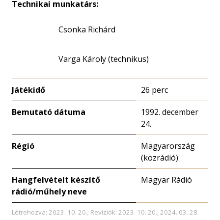
Technikai munkatárs:
Csonka Richárd
Varga Károly (technikus)
Játékidő
26 perc
Bemutató dátuma
1992. december
24.
Régió
Magyarország
(közrádió)
Hangfelvételt készítő
Magyar Rádió
rádió/műhely neve
Létrehozva: 2023. 10. 20.; Revíziók: 2023. 10. 20.; 2024. 03. 28.