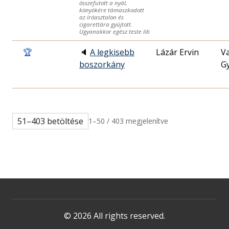
összefutott a nyál,
könyökére támaszkodott
az íróasztalon és
cigarettára gyújtott.
Ugyanakkor egész teste lib
🏆
🔈
A legkisebb
Lázár Ervin
V
boszorkány
G
51–403 betöltése
1–50 / 403 megjelenítve
© 2026 All rights reserved.