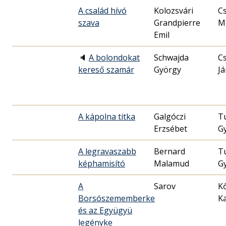
A család hívó
Kolozsvári
C
szava
Grandpierre
Mi
Emil
🔈
A bolondokat
Schwajda
Cs
kereső szamár
György
J
A kápolna titka
Galgóczi
T
Erzsébet
G
A legravaszabb
Bernard
T
képhamisító
Malamud
G
A
Sarov
K
Borsószememberke
Ka
és az Együgyü
legényke