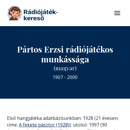
Tovább a navigációhoz
Tovább a tartalomhoz
Menü
Pártos Erzsi rádiójátékos
munkássága
(magyar)
1907 - 2000
Első hangjátéka adatbázisunkban: 1928 (21 évesen;
címe:
A fekete pásztor (1928)
); utolsó: 1997 (90