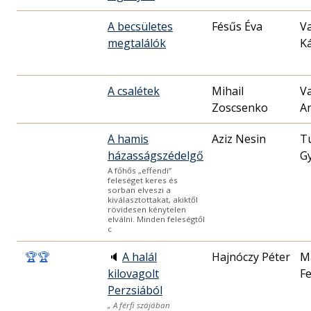
A becsületes
Fésűs Éva
V
megtalálók
Ká
A csalétek
Mihail
V
Zoscsenko
A
A hamis
Aziz Nesin
T
házasságszédelgő
G
A főhős „effendi”
feleséget keres és
sorban elveszi a
kiválasztottakat, akiktől
rövidesen kénytelen
elválni. Minden feleségtől
c
🏆
🏆
🔈
A halál
Hajnóczy Péter
M
kilovagolt
F
Perzsiából
„ A férfi szájában