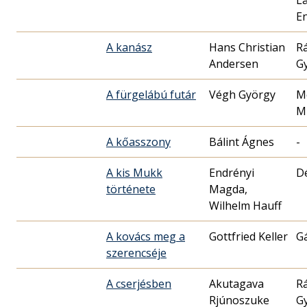
Lá
E
A kanász
Hans Christian
R
Andersen
G
A fürgelábú futár
Végh György
M
M
A kőasszony
Bálint Ágnes
-
A kis Mukk
Endrényi
Dé
története
Magda,
Wilhelm Hauff
A kovács meg a
Gottfried Keller
Gá
szerencséje
A cserjésben
Akutagava
R
Rjúnoszuke
G