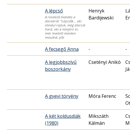
A lépcső
Henryk
Lá
Bardijewski
E
A rendező mondta a
darabról: ”Lépcsők… aki
elindul rajtuk, még álarcot
hord, aki a tetejére ér,
már levetett minden
maszkot, pőr
A fecsegő Anna
-
-
A legjobbszívű
Csetényi Anikó
Cs
boszorkány
J
A gyevi törvény
Móra Ferenc
S
O
A két koldusdiák
Mikszáth
C
(1980)
Kálmán
Mi