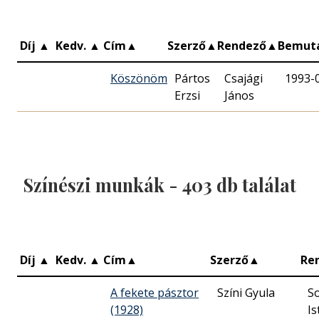
Díj
▲
Kedv.
▲
Cím
▲
Szerző
▲
Rendező
▲
Bemut
Köszönöm
Pártos
Csajági
1993-
Erzsi
János
Színészi munkák -
403
db találat
Díj
▲
Kedv.
▲
Cím
▲
Szerző
▲
Re
A fekete pásztor
Színi Gyula
S
(1928)
Is