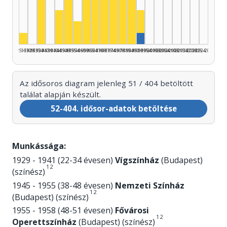
Színész, 1965–1969: 8
Színész, 1975–1979: 7
Színész, 1960–1964: 6
Színész, 1980–1984: 5
Színész, 1935–1939: 4
Színész, 1950–1954: 4
Színész, 1970–1974: 4
Színész, 1985–1989: 4
Színész, 1990–1994: 2
Színész, 1945–1949: 3
Színész, 1955–1959: 2
Színész, 1925–1929: 1
Szerző, 1990–1994: 1
1925–1929
1930–1934
1935–1939
1940–1944
1945–1949
1950–1954
1955–1959
1960–1964
1965–1969
1970–1974
1975–1979
1980–1984
1985–1989
1990–1994
1995–1999
2000–2004
2005–2009
2010–2014
2015–2019
2020–2024
2025–2026
Az idősoros diagram jelenleg 51 / 404 betöltött
találat alapján készült.
52-404. idősor-adatok betöltése
Munkássága:
1929 - 1941 (22-34 évesen)
Vígszínház
(Budapest)
1
2
(színész)
1945 - 1955 (38-48 évesen)
Nemzeti Színház
1
2
(Budapest) (színész)
1955 - 1958 (48-51 évesen)
Fővárosi
1
2
Operettszínház
(Budapest) (színész)