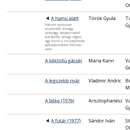
O
🔈
A hamu alatt
Török Gyula
T
G
Három nyolcvan
esztendős őzvegy
úrihölgy, lánykoruktól
barátnők, ahogy régen,
úgy most is összejönnek
délutánonként Hermin
néni
A kéktollú gácsér
Maria Kann
V
G
A legszebb nyár
Vladimir Andric
B
M
A béke (1976)
V
G
🔈
A futár (1977)
Sándor Iván
Si
O