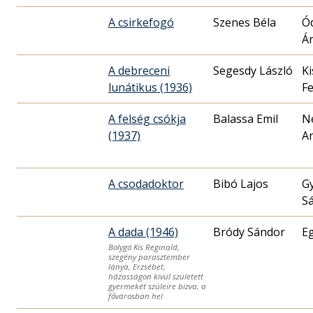
A csirkefogó
Szenes Béla
Ó
Á
A debreceni
Segesdy László
Ki
lunátikus (1936)
F
A felség csókja
Balassa Emil
N
(1937)
An
A csodadoktor
Bibó Lajos
G
S
A dada (1946)
Bródy Sándor
Eg
Bolygó Kis Reginald,
szegény parasztember
lánya, Erzsébet,
házasságon kívül született
gyermekét szüleire bízva, a
fővárosban hel