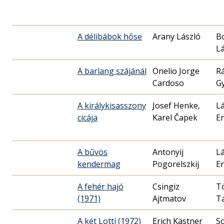
A délibábok hőse
Arany László
B
Lá
A barlang szájánál
Onelio Jorge
R
Cardoso
G
A királykisasszony
Josef Henke,
Lá
cicája
Karel Čapek
E
A bűvös
Antonyij
Lá
kendermag
Pogorelszkij
E
A fehér hajó
Csingiz
T
(1971)
Ajtmatov
T
A két Lotti (1972)
Erich Kästner
S