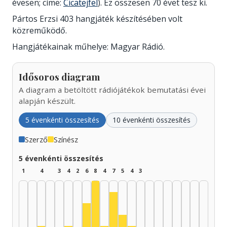
évesen; címe:
Cicatejfel
). Ez összesen 70 évet tesz ki.
Pártos Erzsi 403 hangjáték készítésében volt
közreműködő.
Hangjátékainak műhelye: Magyar Rádió.
Idősoros diagram
A diagram a betöltött rádiójátékok bemutatási évei
alapján készült.
5 évenkénti összesítés
10 évenkénti összesítés
Szerző
Színész
5 évenkénti összesítés
1
4
3
4
2
6
8
4
7
5
4
3