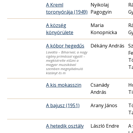
A Kreml
Nyikolaj
R
toronyórája (1949)
Pagogyin
G
A község
Maria
R
könyörülete
Konopnicka
G
A kóbor hegedűs
Dékány András
Sz
Fe
Lavotta – Biharival, a nagy
cigány prímással együtt –
T
megkísérelte elűzni a
magyar muzsikával
T
szemben megnyilvánuló
közönyt és m
A kis mokasszin
Csanády
H
András
A bajusz (1951)
Arany János
T
T
A hetedik osztály
László Endre
A 