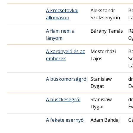
A krecsetovkai
Alekszandr
B
állomáson
Szolzsenyicin
Lá
A fiam nem a
Bárány Tamás
R
lányom
G
A kardnyelő és az
Mesterházi
B
emberek
Lajos
S
Lá
A búskomorságról
Stanislaw
d
Dygat
É
A büszkeségről
Stanislaw
d
Dygat
É
A fekete esernyő
Adam Bahdaj
Gá