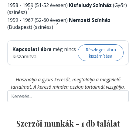
1958 - 1959 (51-52 évesen)
Kisfaludy Színház
(Győr)
1
2
(színész)
1959 - 1967 (52-60 évesen)
Nemzeti Színház
1
2
(Budapest) (színész)
Kapcsolati ábra
még nincs
Részleges ábra
kiszámítása
kiszámítva.
Használja a gyors keresőt, megtalálja a megfelelő
tartalmat. A kereső minden oszlop tartalmát vizsgálja.
Szerzői munkák -
1
db találat