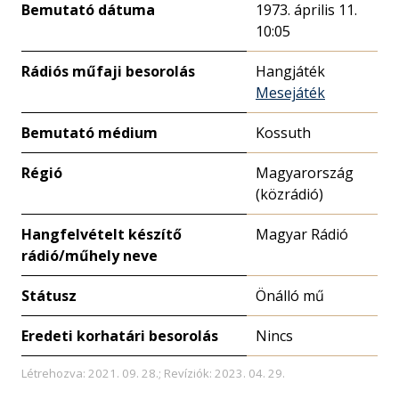
Bemutató dátuma
1973. április 11.
10:05
Rádiós műfaji besorolás
Hangjáték
Mesejáték
Bemutató médium
Kossuth
Régió
Magyarország
(közrádió)
Hangfelvételt készítő
Magyar Rádió
rádió/műhely neve
Státusz
Önálló mű
Eredeti korhatári besorolás
Nincs
Létrehozva: 2021. 09. 28.; Revíziók: 2023. 04. 29.