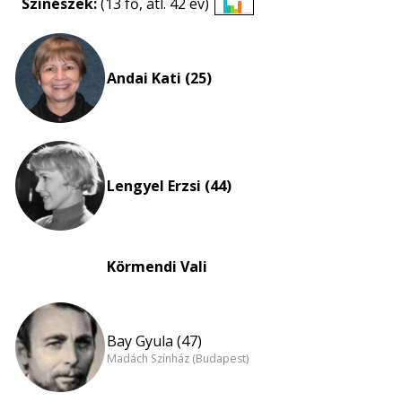
Színészek:
(13 fő, átl. 42 év)
Életkori
eloszlás
nagyítása
Andai Kati (25)
Lengyel Erzsi (44)
Körmendi Vali
Bay Gyula (47)
Madách Színház (Budapest)