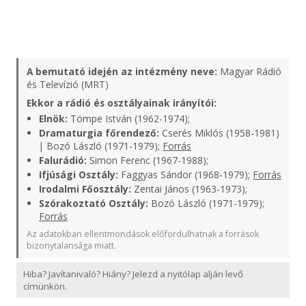
A bemutató idején az intézmény neve:
Magyar Rádió
és Televízió (MRT)
Ekkor a rádió és osztályainak irányítói:
Elnök:
Tömpe István (1962-1974);
Dramaturgia főrendező:
Cserés Miklós (1958-1981)
| Bozó László (1971-1979);
Forrás
Falurádió:
Simon Ferenc (1967-1988);
Ifjúsági Osztály:
Faggyas Sándor (1968-1979);
Forrás
Irodalmi Főosztály:
Zentai János (1963-1973);
Szórakoztató Osztály:
Bozó László (1971-1979);
Forrás
Az adatokban ellentmondások előfordulhatnak a források
bizonytalansága miatt.
Hiba? Javítanivaló? Hiány? Jelezd a nyitólap alján levő
címünkön.