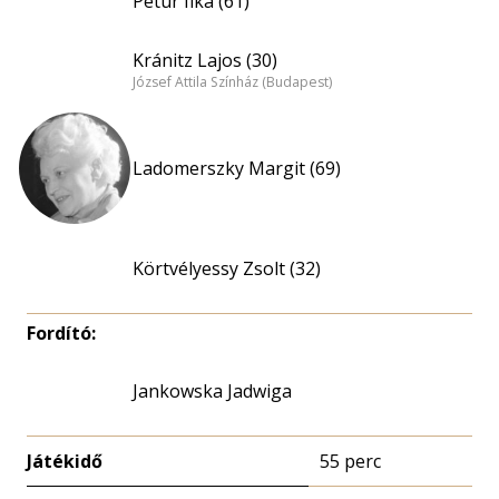
Petur Ilka (61)
Kránitz Lajos (30)
József Attila Színház (Budapest)
Ladomerszky Margit (69)
Körtvélyessy Zsolt (32)
Fordító:
Jankowska Jadwiga
Játékidő
55 perc