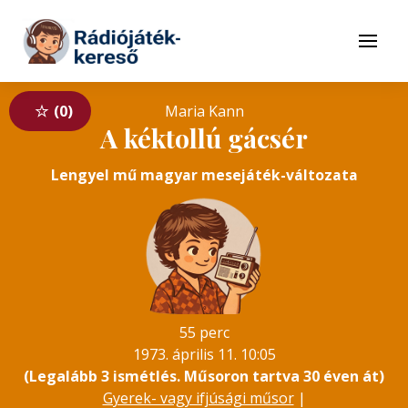
Tovább a navigációhoz
Tovább a tartalomhoz
Menü
0
Maria Kann
A kéktollú gácsér
Lengyel mű magyar mesejáték-változata
55 perc
1973. április 11. 10:05
(Legalább 3 ismétlés. Műsoron tartva 30 éven át)
Gyerek- vagy ifjúsági műsor
|