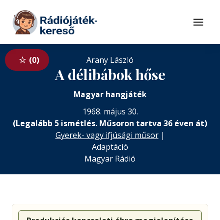
Tovább a navigációhoz
Tovább a tartalomhoz
Menü
0
Arany László
A délibábok hőse
Magyar hangjáték
1968. május 30.
(Legalább 5 ismétlés. Műsoron tartva 36 éven át)
Gyerek- vagy ifjúsági műsor
|
Adaptáció
Magyar Rádió