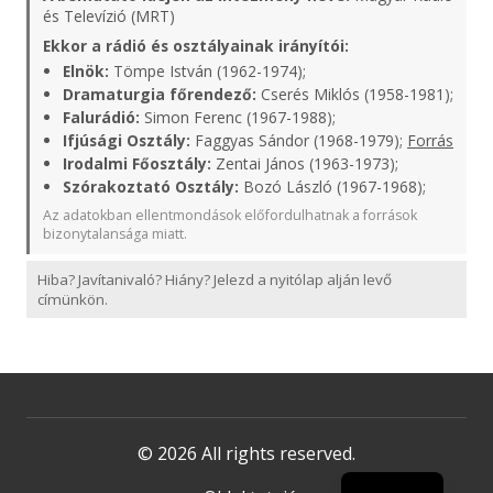
és Televízió (MRT)
Ekkor a rádió és osztályainak irányítói:
Elnök:
Tömpe István (1962-1974);
Dramaturgia főrendező:
Cserés Miklós (1958-1981);
Falurádió:
Simon Ferenc (1967-1988);
Ifjúsági Osztály:
Faggyas Sándor (1968-1979);
Forrás
Irodalmi Főosztály:
Zentai János (1963-1973);
Szórakoztató Osztály:
Bozó László (1967-1968);
Az adatokban ellentmondások előfordulhatnak a források
bizonytalansága miatt.
Hiba? Javítanivaló? Hiány? Jelezd a nyitólap alján levő
címünkön.
© 2026 All rights reserved.