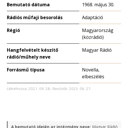
Bemutató dátuma
1968. május 30.
Rádiós műfaji besorolás
Adaptáció
Régió
Magyarország
(közrádió)
Hangfelvételt készítő
Magyar Rádió
rádió/műhely neve
Forrásmű típusa
Novella,
elbeszélés
Létrehozva: 2021. 09. 28.; Revíziók: 2023. 06. 27.
A bemutató idején az intézmény neve:
Magyar Rádió