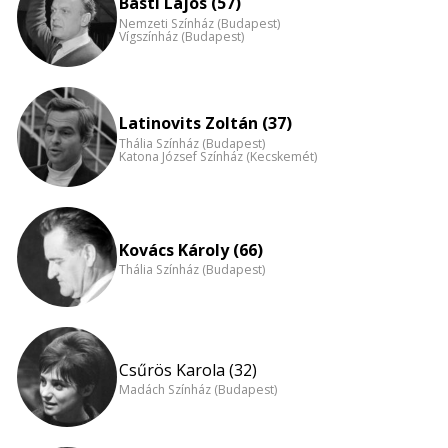
nagyítása
Básti Lajos (57)
Nemzeti Színház (Budapest)
Vígszínház (Budapest)
Latinovits Zoltán (37)
Thália Színház (Budapest)
Katona József Színház (Kecskemét)
Kovács Károly (66)
Thália Színház (Budapest)
Csűrös Karola (32)
Madách Színház (Budapest)