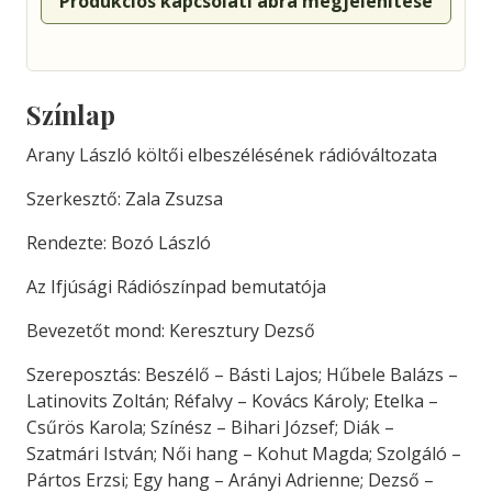
Produkciós kapcsolati ábra megjelenítése
Színlap
Arany László költői elbeszélésének rádióváltozata
Szerkesztő: Zala Zsuzsa
Rendezte: Bozó László
Az Ifjúsági Rádiószínpad bemutatója
Bevezetőt mond: Keresztury Dezső
Szereposztás: Beszélő – Básti Lajos; Hűbele Balázs –
Latinovits Zoltán; Réfalvy – Kovács Károly; Etelka –
Csűrös Karola; Színész – Bihari József; Diák –
Szatmári István; Női hang – Kohut Magda; Szolgáló –
Pártos Erzsi; Egy hang – Arányi Adrienne; Dezső –