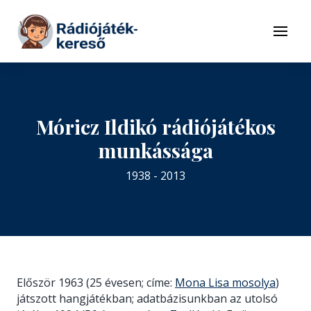
Tovább a navigációhoz
Tovább a tartalomhoz
Menü
Móricz Ildikó rádiójátékos
munkássága
1938 - 2013
Először 1963 (25 évesen; címe:
Mona Lisa mosolya
)
játszott hangjátékban; adatbázisunkban az utolsó