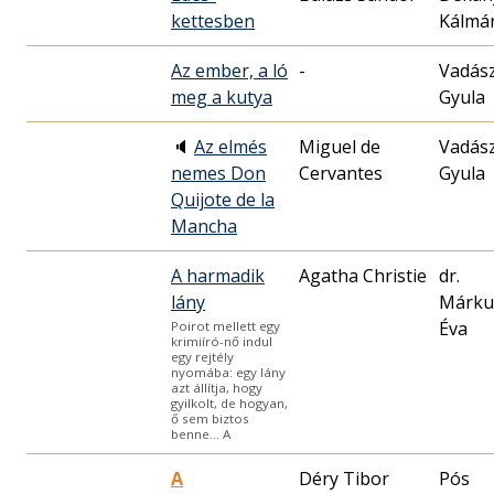
kettesben
Kálmá
Az ember, a ló
-
Vadás
meg a kutya
Gyula
🔈
Az elmés
Miguel de
Vadás
nemes Don
Cervantes
Gyula
Quijote de la
Mancha
A harmadik
Agatha Christie
dr.
lány
Márku
Éva
Poirot mellett egy
krimiíró-nő indul
egy rejtély
nyomába: egy lány
azt állítja, hogy
gyilkolt, de hogyan,
ő sem biztos
benne… A
A
Déry Tibor
Pós