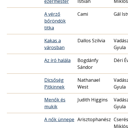
ezermester
István
Miklós
A vérző
Cami
Gál Is
bőröndök
titka
Kakas a
Dallos Szilvia
Vadás
városban
Gyula
Az író halála
Bogdánfy
Déri É
Sándor
Dicsőség
Nathanael
Vadás
Pitkinnek
West
Gyula
Menők és
Judith Higgins
Vadás
mukik
Gyula
A nők ünnepe
Cseré
Miklós