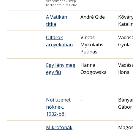
szerelmének szép
története.” Psziché
A Vatikán
André Gide
Kővár
titka
Katali
Oltárok
Vincas
Vadás
árnyékában
Mykolaitis-
Gyula
Putinas
Egy lány meg
Hanna
Vadás
egy fiú
Ozogowska
Ilona
Női üzenet
-
Bánya
nőknek,
Gábor
1932-ből
Mikrofonák
-
Mago