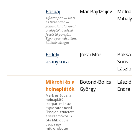
Párbaj
Mar Bajdzsijev
Molná
Mihály
A fiatal pár — Nazi
és Iszkander —
gondtalanul nyaral
a világtól távoleső
festői tó partján.
Egy napon várattan,
különös látogat
Erdély
Jókai Mór
Baksa
aranykora
Soós
László
Mikrobi és a
Botond-Bolics
László
holnaplátók
György
Endre
Mark és Edda, a
holnaplátó
ikerpár, már az
Explorátor nevű
űrhajón született.
Csecsemőkoruk
óta Mikrobi, a
csupaagy
mikroroboter