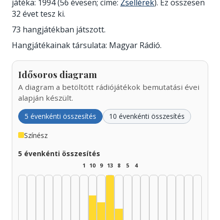
játéka: 1994 (56 évesen; címe:
Zsellérek
). Ez összesen
32 évet tesz ki.
73 hangjátékban játszott.
Hangjátékainak társulata: Magyar Rádió.
Idősoros diagram
A diagram a betöltött rádiójátékok bemutatási évei
alapján készült.
5 évenkénti összesítés
10 évenkénti összesítés
Színész
5 évenkénti összesítés
1
10
9
13
8
5
4