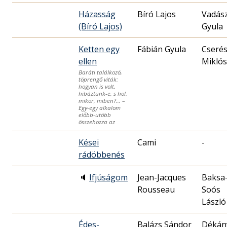
Házasság
Bíró Lajos
Vadás
(Bíró Lajos)
Gyula
Ketten egy
Fábián Gyula
Cseré
ellen
Miklós
Baráti találkozó,
töprengő viták:
hogyan is volt,
hibáztunk-e, s hol.
mikor, miben?… –
Egy-egy alkalom
előbb-utóbb
összehozza az
Kései
Cami
-
rádöbbenés
🔈
Ifjúságom
Jean-Jacques
Baksa
Rousseau
Soós
László
Édes-
Balázs Sándor
Dékán