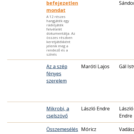
befejezetlen
Sándo
mondat
A 12 részes
hangjáték egy
rádiójáték
felvételét
dokumentálja. Az
összes részben
keretjátékként
jelenik meg a
rendező és a
színés
Az a szép
Maróti Lajos
Gál Is
fényes
szerelem
Mikrobi, a
László Endre
László
cselszövő
Endre
Összemesélés
Móricz
Vadás