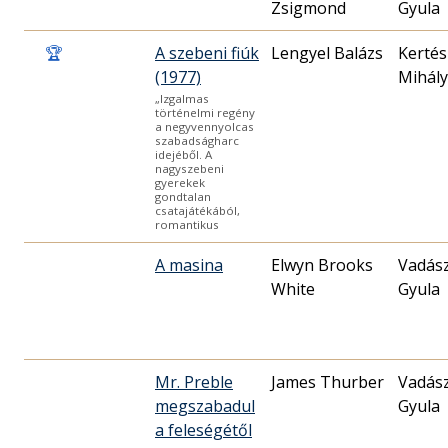
Zsigmond
Gyula
🏆
A szebeni fiúk
Lengyel Balázs
Kertés
(1977)
Mihály
„Izgalmas
történelmi regény
a negyvennyolcas
szabadságharc
idejéből. A
nagyszebeni
gyerekek
gondtalan
csatajátékából,
romantikus
A masina
Elwyn Brooks
Vadás
White
Gyula
Mr. Preble
James Thurber
Vadás
megszabadul
Gyula
a feleségétől