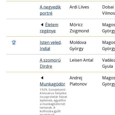
A negyedik
Ardi Liives
Dobai
portré
Vilmos
🔈
Életem
Móricz
Mago
regénye
Zsigmond
Györg
🏆
Isten veled,
Moldova
Mago
India!
György
Györg
A szomorú
Leisen Antal
Vadás
Dirdre
Gyula
🔈
Andrej
Mago
Munkagödör
Platonov
Györg
1929, Szovjetunió.
A kisváros helyébe
összproletár házat
építenek, egyelőre
a munkagödörnél
tartanak. A
kolhozba gyűlt
munkások