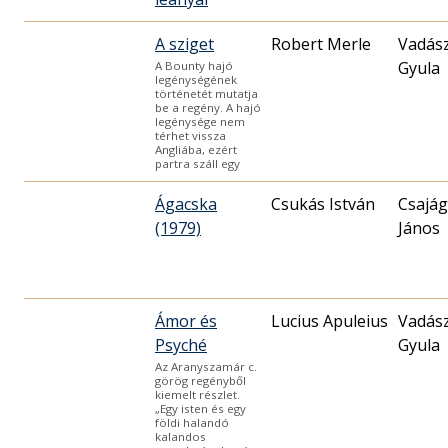
A sziget
Robert Merle
Vadás
Gyula
A Bounty hajó
legénységének
történetét mutatja
be a regény. A hajó
legénysége nem
térhet vissza
Angliába, ezért
partra száll egy
Ágacska
Csukás István
Csajág
(1979)
János
Ámor és
Vadás
Psyché
Gyula
Az Aranyszamár c.
görög regényből
kiemelt részlet.
„Egy isten és egy
földi halandó
kalandos