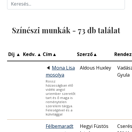
Színészi munkák -
73
db találat
Díj
▲
Kedv.
▲
Cím
▲
Szerző
▲
Rendez
🔈
Mona Lisa
Aldous Huxley
Vadás
mosolya
Gyula
Rossz
házasságban élő
vidéki angol
uriember szeretőt
tart és ő maga is
reménytelen
szerelem tárgya.
Feleségével és a
külvilággal
Félbemaradt
Hegyi Füstös
Cseré