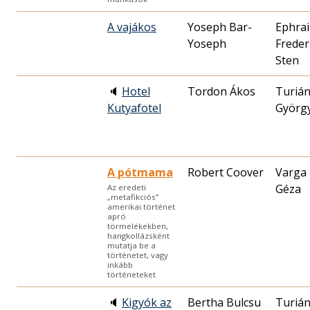
A vajákos
Yoseph Bar-
Ephra
Yoseph
Freder
Sten
🔈
Hotel
Tordon Ákos
Turiá
Kutyafotel
Györg
A pótmama
Robert Coover
Varga
Géza
Az eredeti
„metafikciós”
amerikai történet
apró
törmelékekben,
hangkollázsként
mutatja be a
történetet, vagy
inkább
történeteket
🔈
Kigyók az
Turiá