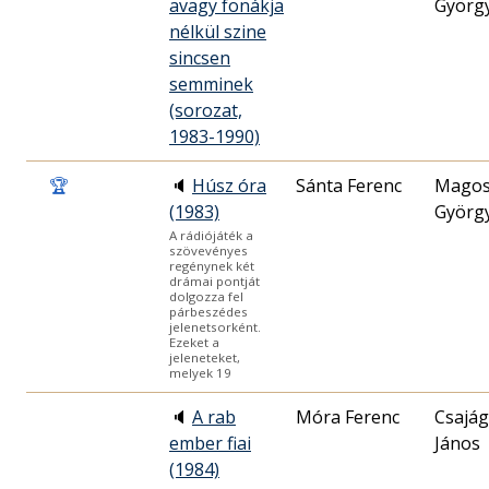
avagy fonákja
Györg
nélkül szine
sincsen
semminek
(sorozat,
1983-1990)
🏆
🔈
Húsz óra
Sánta Ferenc
Mago
(1983)
Györg
A rádiójáték a
szövevényes
regénynek két
drámai pontját
dolgozza fel
párbeszédes
jelenetsorként.
Ezeket a
jeleneteket,
melyek 19
🔈
A rab
Móra Ferenc
Csajág
ember fiai
János
(1984)