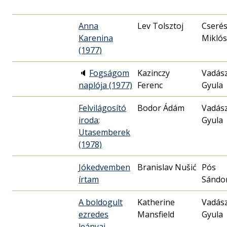
Anna
Lev Tolsztoj
Cseré
Karenina
Miklós
(1977)
🔈
Fogságom
Kazinczy
Vadás
naplója (1977)
Ferenc
Gyula
Felvilágosító
Bodor Ádám
Vadás
iroda;
Gyula
Utasemberek
(1978)
Jókedvemben
Branislav Nušić
Pós
írtam
Sándo
A boldogult
Katherine
Vadás
ezredes
Mansfield
Gyula
leányai