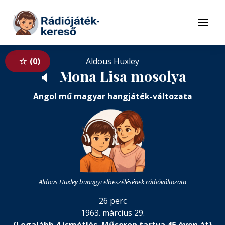
Tovább a navigációhoz
Tovább a tartalomhoz
Menü
0
Aldous Huxley
Mona Lisa mosolya
🔈
Angol mű magyar hangjáték-változata
Aldous Huxley bunügyi elbeszélésének rádióváltozata
26 perc
1963. március 29.