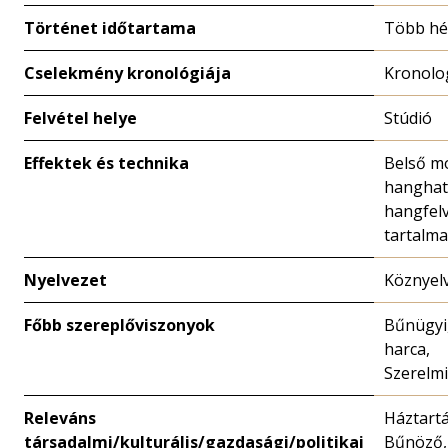
Történet időtartama
Több hé
Cselekmény kronológiája
Kronolo
Felvétel helye
Stúdió
Effektek és technika
Belső m
hanghatá
hangfelv
tartalma
Nyelvezet
Köznyel
Főbb szereplőviszonyok
Bűnügyi
harca,
Szerelmi
Releváns
Háztartá
társadalmi/kulturális/gazdasági/politikai
Bűnöző,