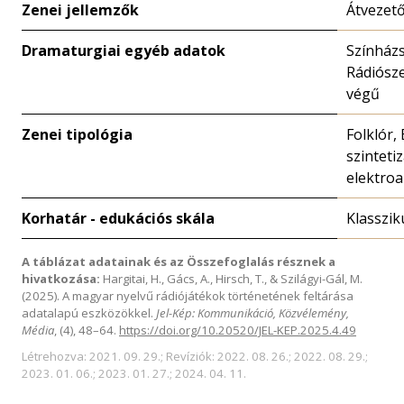
Zenei jellemzők
Átvezet
Dramaturgiai egyéb adatok
Színházs
Rádiósze
végű
Zenei tipológia
Folklór,
szintetiz
elektroa
Korhatár - edukációs skála
Klasszik
A táblázat adatainak és az Összefoglalás résznek a
hivatkozása:
Hargitai, H., Gács, A., Hirsch, T., & Szilágyi-Gál, M.
(2025). A magyar nyelvű rádiójátékok történetének feltárása
adatalapú eszközökkel.
Jel-Kép: Kommunikáció, Közvélemény,
Média
, (4), 48–64.
https://doi.org/10.20520/JEL-KEP.2025.4.49
Létrehozva: 2021. 09. 29.; Revíziók: 2022. 08. 26.; 2022. 08. 29.;
2023. 01. 06.; 2023. 01. 27.; 2024. 04. 11.