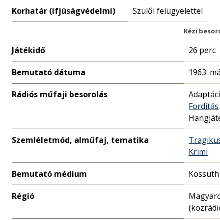
Korhatár (ifjúságvédelmi)
Szülői felügyelettel
Kézi besor
Játékidő
26 perc
Bemutató dátuma
1963. má
Rádiós műfaji besorolás
Adaptác
Fordítás
Hangját
Szemléletmód, alműfaj, tematika
Tragiku
Krimi
Bemutató médium
Kossuth
Régió
Magyar
(közrádi