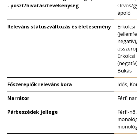
- poszt/hivatás/tevékenység
Orvos/g
ápoló
Releváns státuszváltozás és életesemény
Erkölcsi
(jellemfe
negatív)
összero
Erkölcsi
(negatív)
Bukás
Főszereplők releváns kora
Idős, Ko
Narrátor
Férfi na
Párbeszédek jellege
Férfi-nő,
monológ
monoló