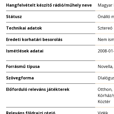
Hangfelvételt készítő rádió/műhely neve
Magyar 
Státusz
Önálló 
Technikai adatok
Sztereó
Eredeti korhatári besorolás
Nem ism
Ismétlések adatai
2008-01
Forrásmű típusa
Novella,
Szövegforma
DIalógu
Előforduló releváns játékterek
Otthon,
Kórház/
Köztér
Releváns földrajzi régió
Vidék