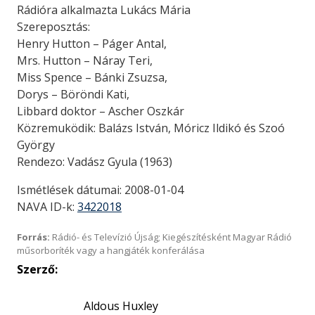
Rádióra alkalmazta Lukács Mária
Szereposztás:
Henry Hutton – Páger Antal,
Mrs. Hutton – Náray Teri,
Miss Spence – Bánki Zsuzsa,
Dorys – Böröndi Kati,
Libbard doktor – Ascher Oszkár
Közremuködik: Balázs István, Móricz Ildikó és Szoó
György
Rendezo: Vadász Gyula (1963)
Ismétlések dátumai: 2008-01-04
NAVA ID-k:
3422018
Forrás:
Rádió- és Televízió Újság; Kiegészítésként Magyar Rádió
műsorboríték vagy a hangjáték konferálása
Szerző:
Aldous Huxley