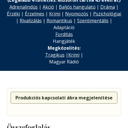
(Legalább 4 ismétlés. Műsoron tartva 45 éven át)
Adrenalindús
|
Akció
|
Baljós hangulatú
|
Dráma
|
Érzéki
|
Érzelmes
|
Krimi
|
Nyomozós
|
Pszichológiai
|
Rivalizálás
|
Romantikus
|
Szentimentális
|
Adaptáció
Fordítás
Hangjáték
Megközelítés:
Tragikus
|
Krimi
|
Magyar Rádió
Produkciós kapcsolati ábra megjelenítése
Összefoglalás