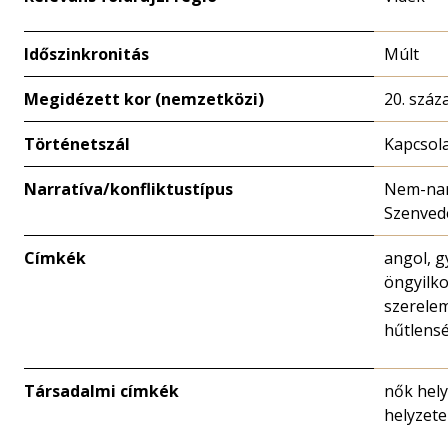
Időszinkronitás
Múlt
Megidézett kor (nemzetközi)
20. száz
Történetszál
Kapcsola
Narratíva/konfliktustípus
Nem-nar
Szenved
Címkék
angol, g
öngyilko
szerelem
hűtlens
Társadalmi címkék
nők hely
helyzete