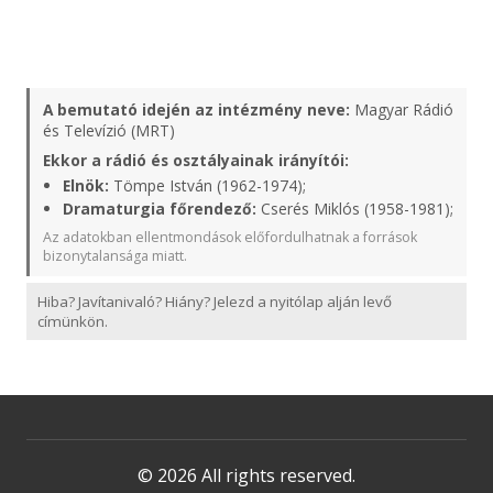
A bemutató idején az intézmény neve:
Magyar Rádió
és Televízió (MRT)
Ekkor a rádió és osztályainak irányítói:
Elnök:
Tömpe István (1962-1974);
Dramaturgia főrendező:
Cserés Miklós (1958-1981);
Az adatokban ellentmondások előfordulhatnak a források
bizonytalansága miatt.
Hiba? Javítanivaló? Hiány? Jelezd a nyitólap alján levő
címünkön.
© 2026 All rights reserved.