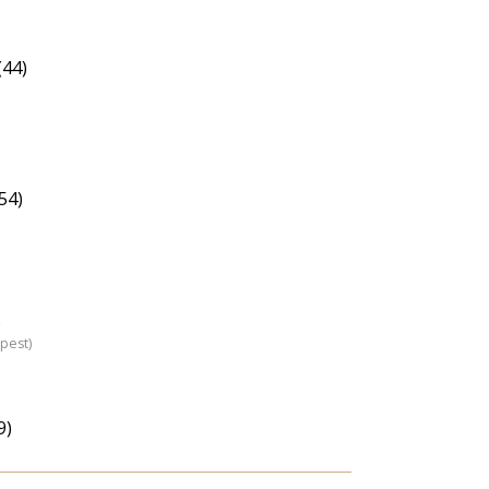
(44)
54)
)
pest)
9)