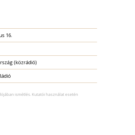
us 16.
szág (közrádió)
Rádió
lójában ismétlés. Kutatói használat esetén