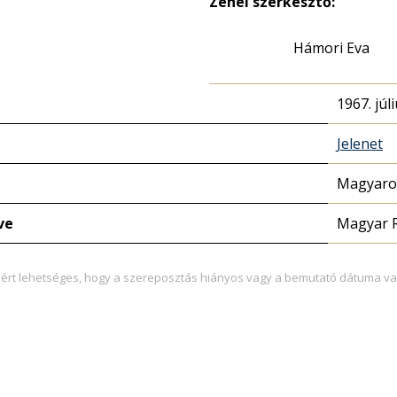
Zenei szerkesztő:
Hámori Eva
1967. júli
Jelenet
Magyaror
ve
Magyar 
zért lehetséges, hogy a szereposztás hiányos vagy a bemutató dátuma va