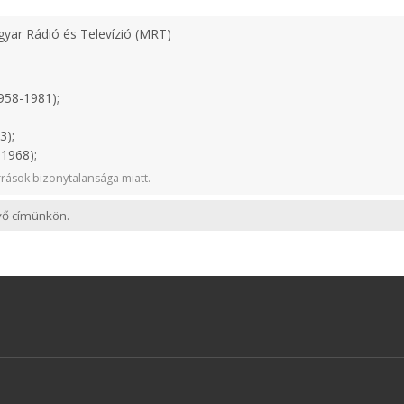
yar Rádió és Televízió (MRT)
958-1981);
3);
1968);
rások bizonytalansága miatt.
evő címünkön.