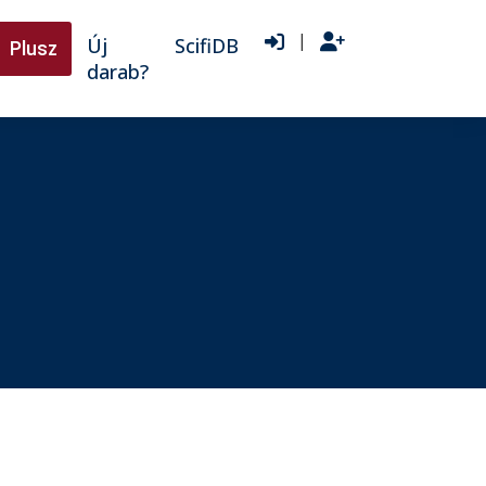
|
Új
ScifiDB
Plusz
darab?