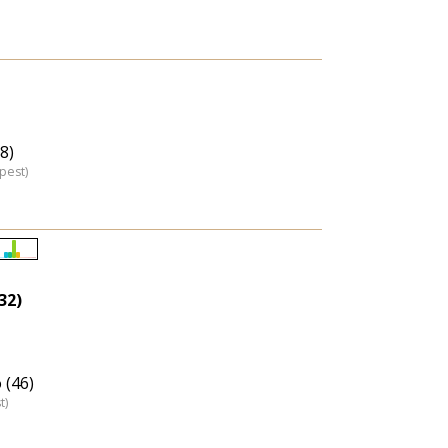
8)
pest)
Életkori
eloszlás
(32)
nagyítása
 (46)
t)