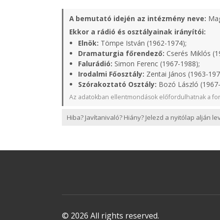
A bemutató idején az intézmény neve:
Mag
Ekkor a rádió és osztályainak irányítói:
Elnök:
Tömpe István (1962-1974);
Dramaturgia főrendező:
Cserés Miklós (1
Falurádió:
Simon Ferenc (1967-1988);
Irodalmi Főosztály:
Zentai János (1963-197
Szórakoztató Osztály:
Bozó László (1967-
Az adatokban ellentmondások előfordulhatnak a for
Hiba? Javítanivaló? Hiány? Jelezd a nyitólap alján l
© 2026 All rights reserved.