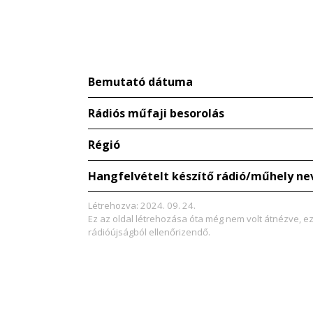
Bemutató dátuma
Rádiós műfaji besorolás
Régió
Hangfelvételt készítő rádió/műhely ne
Létrehozva: 2024. 09. 24.
Ez az oldal létrehozása óta még nem volt átnézve, e
rádióújságból ellenőrizendő.