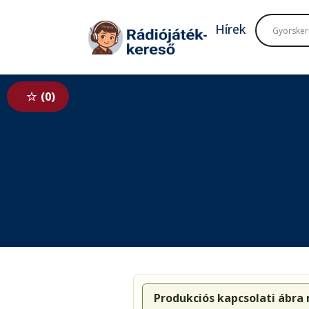
Tovább a navigációhoz
Tovább a tartalomhoz
Hírek
0
Produkciós kapcsolati ábra