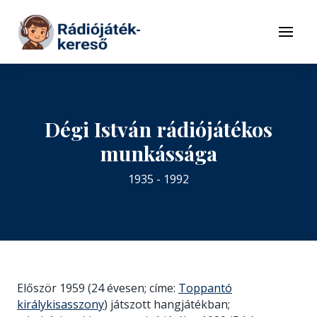
Tovább a navigációhoz
Tovább a tartalomhoz
Menü
Dégi István rádiójátékos
munkássága
1935 - 1992
Először 1959 (24 évesen; címe:
Toppantó
királykisasszony
) játszott hangjátékban;