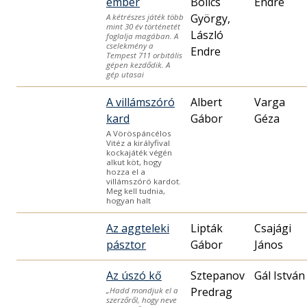
ember
Bolics
Endre
György,
A kétrészes játék több
mint 30 év történetét
László
foglalja magában. A
cselekmény a
Endre
Tempest 711 orbitális
gépen kezdődik. A
gép utasai
A villámszóró
Albert
Varga
kard
Gábor
Géza
A Vöröspáncélos
Vitéz a királyfival
kockajáték végén
alkut köt, hogy
hozza el a
villámszóró kardot.
Meg kell tudnia,
hogyan halt
Az aggteleki
Lipták
Csajági
pásztor
Gábor
János
Az úszó kő
Sztepanov
Gál István
Predrag
„Hadd mondjuk el a
szerzőről, hogy neve