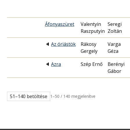
Áfonyaszüret
Valentyin
Seregi
Raszputyin
Zoltán
🔈
Az óriástök
Rákosy
Varga
Gergely
Géza
🔈
Azra
Szép Ernő
Berényi
Gábor
51–140 betöltése
1–50 / 140 megjelenítve