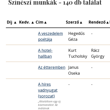
Színészi munkák -
140
db találat
Díj
▲
Kedv.
▲
Cím
▲
Szerző
▲
Rendező
▲
A veszedelem
Hegedűs
-
poétája
Géza
A hotel-
Kurt
Rácz
hallban
Tucholsky
György
Az étteremben
Janus
-
Oseka
A híres
-
-
vadnyugat
(sorozat)
„Kitaláltam egy új
közmondást: Az
indiánok