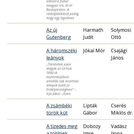
ellenére fiatal
magyar író, itt él
Budapesten. A
rádiójátékáról pedig,
hogy egy izgalmas
Az új
Harmath
Solymosi
Gutenberg
Judit
Ottó
A háromszéki
Jókai Mór
Csajági
leányok
János
„Történtek ezen
dolgok az Úrnak
1692-ik
esztendejében,
amidőn sok siralmas
állapot esett jó
Erdélyországban” –
írja Jókai. „Ezen
A zsámbéki
Lipták
Cserés
török kút
Gábor
Miklós dr.
A tizedes meg
Dobozy
Vadász
a többiek
Imre
Ilona