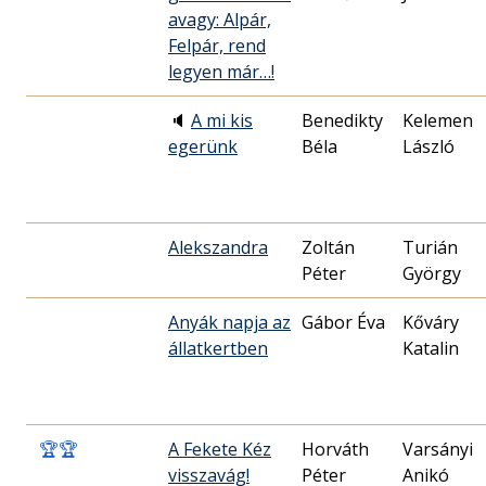
avagy: Alpár,
Felpár, rend
legyen már…!
🔈
A mi kis
Benedikty
Kelemen
egerünk
Béla
László
Alekszandra
Zoltán
Turián
Péter
György
Anyák napja az
Gábor Éva
Kőváry
állatkertben
Katalin
🏆
🏆
A Fekete Kéz
Horváth
Varsányi
visszavág!
Péter
Anikó