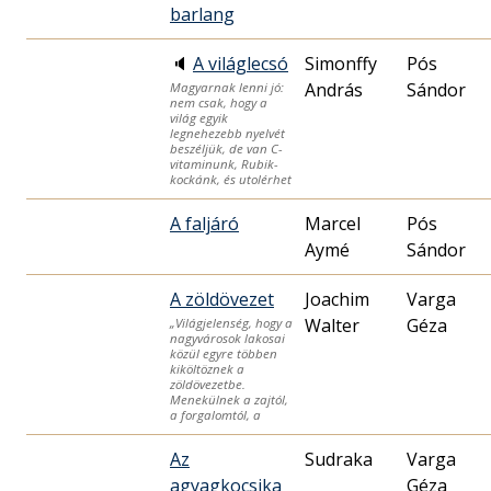
barlang
🔈
A világlecsó
Simonffy
Pós
András
Sándor
Magyarnak lenni jó:
nem csak, hogy a
világ egyik
legnehezebb nyelvét
beszéljük, de van C-
vitaminunk, Rubik-
kockánk, és utolérhet
A faljáró
Marcel
Pós
Aymé
Sándor
A zöldövezet
Joachim
Varga
Walter
Géza
„Világjelenség, hogy a
nagyvárosok lakosai
közül egyre többen
kiköltöznek a
zöldövezetbe.
Menekülnek a zajtól,
a forgalomtól, a
Az
Sudraka
Varga
agyagkocsika
Géza