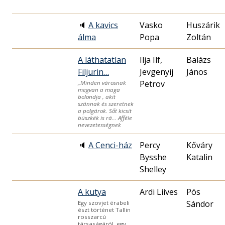
🔈
A kavics
Vasko
Huszárik
álma
Popa
Zoltán
A láthatatlan
Ilja Ilf,
Balázs
Filjurin…
Jevgenyij
János
Petrov
„Minden városnak
megvan a maga
bolondja , akit
szánnak és szeretnek
a polgárok. Sőt kicsit
büszkék is rá… Afféle
nevezetességnek
🔈
A Cenci-ház
Percy
Kőváry
Bysshe
Katalin
Shelley
A kutya
Ardi Liives
Pós
Sándor
Egy szovjet érabeli
észt történet Tallin
rosszarcú
társaságáról, egy