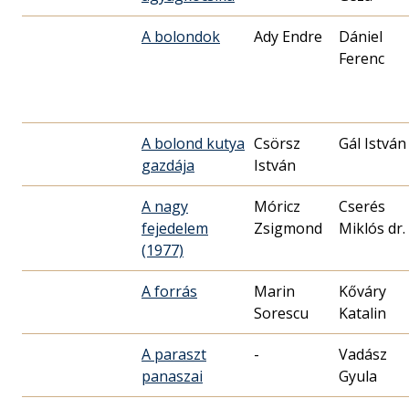
A bolondok
Ady Endre
Dániel
Ferenc
A bolond kutya
Csörsz
Gál István
gazdája
István
A nagy
Móricz
Cserés
fejedelem
Zsigmond
Miklós dr.
(1977)
A forrás
Marin
Kőváry
Sorescu
Katalin
A paraszt
-
Vadász
panaszai
Gyula