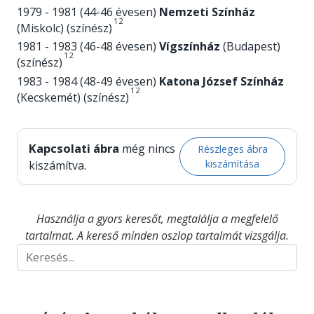
1979 - 1981 (44-46 évesen)
Nemzeti Színház
1
2
(Miskolc) (színész)
1981 - 1983 (46-48 évesen)
Vígszínház
(Budapest)
1
2
(színész)
1983 - 1984 (48-49 évesen)
Katona József Színház
1
2
(Kecskemét) (színész)
Kapcsolati ábra
még nincs
Részleges ábra
kiszámítása
kiszámítva.
Használja a gyors keresőt, megtalálja a megfelelő
tartalmat. A kereső minden oszlop tartalmát vizsgálja.