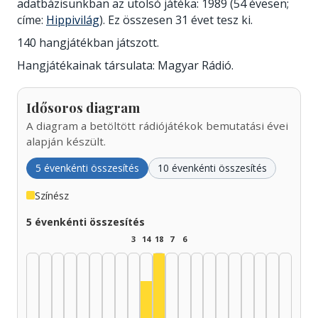
adatbázisunkban az utolsó játéka: 1989 (54 évesen;
címe:
Hippivilág
). Ez összesen 31 évet tesz ki.
140 hangjátékban játszott.
Hangjátékainak társulata: Magyar Rádió.
Idősoros diagram
A diagram a betöltött rádiójátékok bemutatási évei
alapján készült.
5 évenkénti összesítés
10 évenkénti összesítés
Színész
5 évenkénti összesítés
3
14
18
7
6