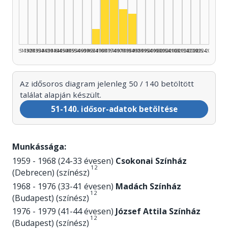
Színész, 1975–1979: 18
Színész, 1970–1974: 14
Színész, 1980–1984: 7
Színész, 1985–1989: 6
Színész, 1965–1969: 3
1925–1929
1930–1934
1935–1939
1940–1944
1945–1949
1950–1954
1955–1959
1960–1964
1965–1969
1970–1974
1975–1979
1980–1984
1985–1989
1990–1994
1995–1999
2000–2004
2005–2009
2010–2014
2015–2019
2020–2024
2025–2026
Az idősoros diagram jelenleg 50 / 140 betöltött
találat alapján készült.
51-140. idősor-adatok betöltése
Munkássága:
1959 - 1968 (24-33 évesen)
Csokonai Színház
1
2
(Debrecen) (színész)
1968 - 1976 (33-41 évesen)
Madách Színház
1
2
(Budapest) (színész)
1976 - 1979 (41-44 évesen)
József Attila Színház
1
2
(Budapest) (színész)