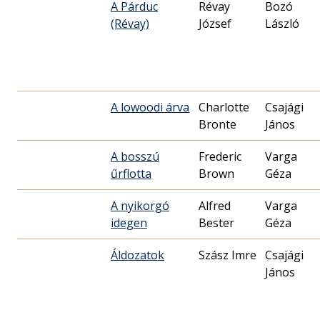
A Párduc
Révay
Bozó
(Révay)
József
László
A lowoodi árva
Charlotte
Csajági
Bronte
János
A bosszú
Frederic
Varga
űrflotta
Brown
Géza
A nyikorgó
Alfred
Varga
idegen
Bester
Géza
Áldozatok
Szász Imre
Csajági
János