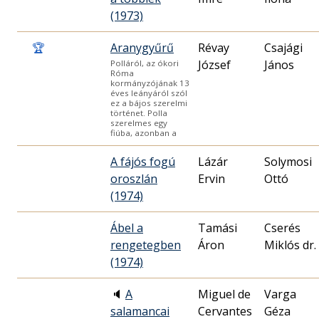
(1973)
🏆
Aranygyűrű
Révay
Csajági
József
János
Polláról, az ókori
Róma
kormányzójának 13
éves leányáról szól
ez a bájos szerelmi
történet. Polla
szerelmes egy
fiúba, azonban a
A fájós fogú
Lázár
Solymosi
oroszlán
Ervin
Ottó
(1974)
Ábel a
Tamási
Cserés
rengetegben
Áron
Miklós dr.
(1974)
🔈
A
Miguel de
Varga
salamancai
Cervantes
Géza