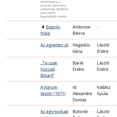
látomásokra, a
fehérek dollárokra
vadásznak. Belőlünk
fene nehéz
kapitalistát csináln
🔈
Bagoly-
Ambrose
-
folyó
Bierce
Az egyetlen út
Hegedűs
László
Géza
Endre
„Te csak
Barát
László
húzzad,
Endre
Endre
Bihari!”
A három
Id.
Vadász
testőr (1971)
Alexandre
Gyula
Dumas
Az egynyolcad
Botond-
László