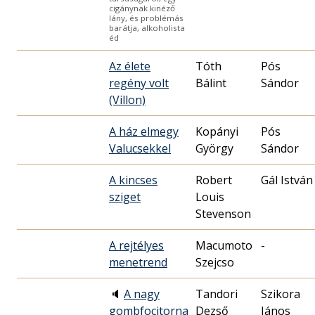
cigánynak kinéző
lány, és problémás
barátja, alkoholista
éd
Az élete
Tóth
Pós
regény volt
Bálint
Sándor
(Villon)
A ház elmegy
Kopányi
Pós
Valucsekkel
György
Sándor
A kincses
Robert
Gál István
sziget
Louis
Stevenson
A rejtélyes
Macumoto
-
menetrend
Szejcso
🔈
A nagy
Tandori
Szikora
gombfocitorna
Dezső
János