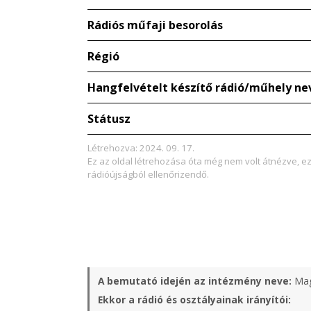
Rádiós műfaji besorolás
Régió
Hangfelvételt készítő rádió/műhely ne
Státusz
Létrehozva: 2024. 09. 17.
Ez az oldal létrehozása óta még nem volt átnézve, e
rádióújságból ellenőrizendő.
A bemutató idején az intézmény neve:
Mag
Ekkor a rádió és osztályainak irányítói: