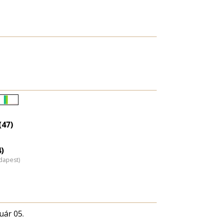
Életkori
eloszlás
(47)
nagyítása
4)
dapest)
uár 05.