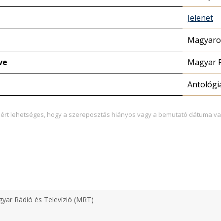
Jelenet
Magyaror
ve
Magyar 
Antológi
zért lehetséges, hogy a szereposztás hiányos vagy a bemutató dátuma va
yar Rádió és Televízió (MRT)