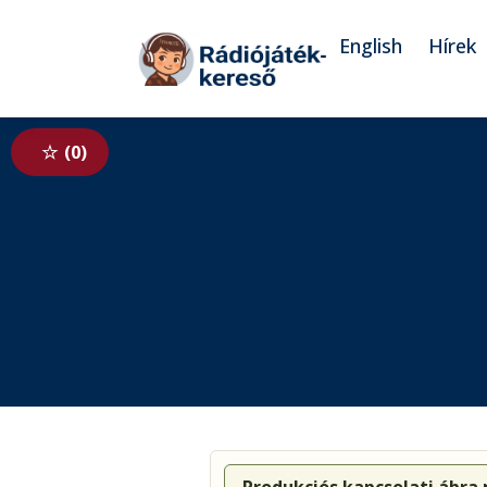
Tovább a navigációhoz
Tovább a tartalomhoz
English
Hírek
0