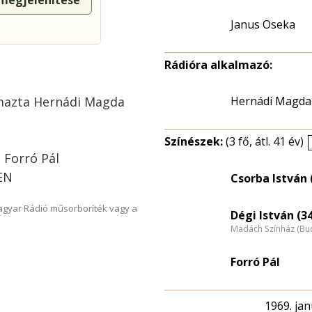
 megjelenítése
Janus Oseka
Rádióra alkalmazó:
lmazta Hernádi Magda
Hernádi Magda
Színészek:
(3 fő, átl. 41 év)
, Forró Pál
BEN
Csorba István 
Magyar Rádió műsorboríték vagy a
Dégi István (3
Madách Színház (Bu
Forró Pál
1969. jan