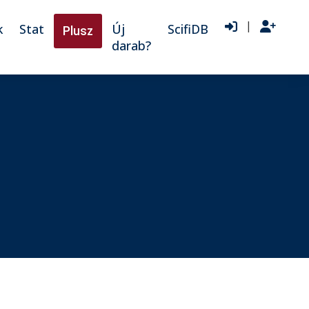
|
k
Stat
Új
ScifiDB
Plusz
darab?