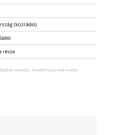
szág (közrádió)
Rádió
a része
lójában ismétlés. Kutatói használat esetén