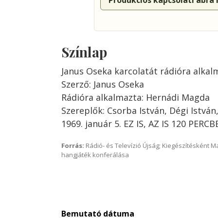
Produkciós kapcsolati ábra
Színlap
Janus Oseka karcolatát rádióra alka
Szerző: Janus Oseka
Rádióra alkalmazta: Hernádi Magda
Szereplők: Csorba István, Dégi István
1969. január 5. EZ IS, AZ IS 120 PERC
Forrás:
Rádió- és Televízió Újság; Kiegészítésként 
hangjáték konferálása
Bemutató dátuma