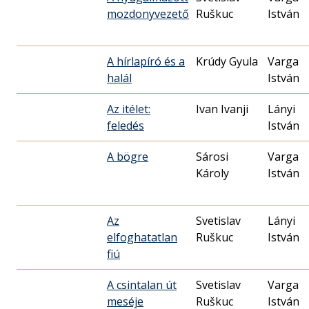
mozdonyvezető
Ruškuc
István
A hírlapíró és a
Krúdy Gyula
Varga
halál
István
Az itélet:
Ivan Ivanji
Lányi
feledés
István
A bögre
Sárosi
Varga
Károly
István
Az
Svetislav
Lányi
elfoghatatlan
Ruškuc
István
fiú
A csintalan út
Svetislav
Varga
meséje
Ruškuc
István