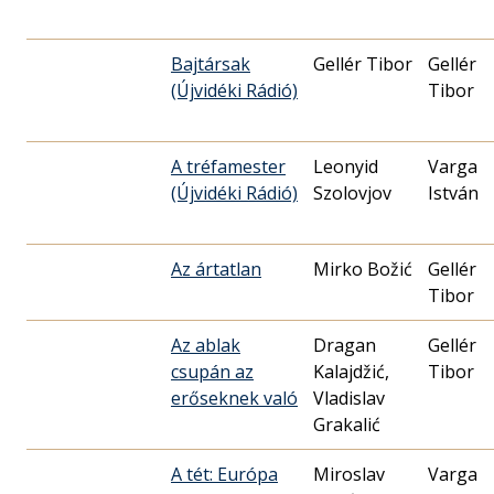
Bajtársak
Gellér Tibor
Gellér
(Újvidéki Rádió)
Tibor
A tréfamester
Leonyid
Varga
(Újvidéki Rádió)
Szolovjov
István
Az ártatlan
Mirko Božić
Gellér
Tibor
Az ablak
Dragan
Gellér
csupán az
Kalajdžić,
Tibor
erőseknek való
Vladislav
Grakalić
A tét: Európa
Miroslav
Varga