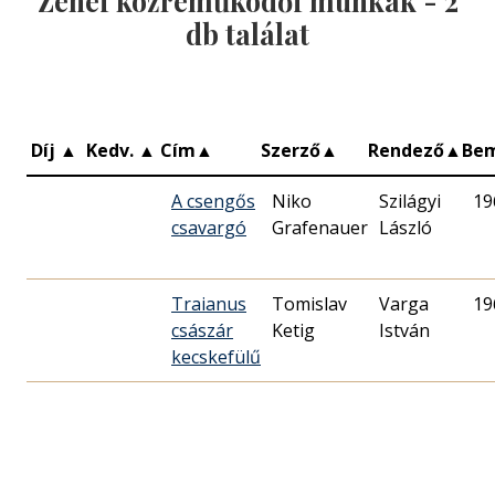
Zenei közreműködői munkák -
2
db találat
Díj
▲
Kedv.
▲
Cím
▲
Szerző
▲
Rendező
▲
Be
A csengős
Niko
Szilágyi
19
csavargó
Grafenauer
László
Traianus
Tomislav
Varga
19
császár
Ketig
István
kecskefülű