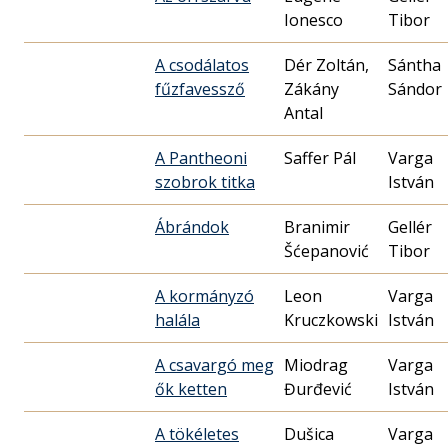
Ionesco
Tibor
A csodálatos
Dér Zoltán,
Sántha
fűzfavessző
Zákány
Sándor
Antal
A Pantheoni
Saffer Pál
Varga
szobrok titka
István
Ábrándok
Branimir
Gellér
Šćepanović
Tibor
A kormányzó
Leon
Varga
halála
Kruczkowski
István
A csavargó meg
Miodrag
Varga
ők ketten
Đurđević
István
A tökéletes
Dušica
Varga