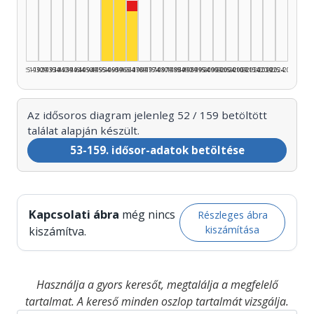
Színész, 1960–1964: 25
Zenei közreműködő, 1965–1969: 2
Színész, 1955–1959: 15
Színész, 1965–1969: 10
1925–1929
1930–1934
1935–1939
1940–1944
1945–1949
1950–1954
1955–1959
1960–1964
1965–1969
1970–1974
1975–1979
1980–1984
1985–1989
1990–1994
1995–1999
2000–2004
2005–2009
2010–2014
2015–2019
2020–2024
2025–2026
Az idősoros diagram jelenleg 52 / 159 betöltött
találat alapján készült.
53-159. idősor-adatok betöltése
Kapcsolati ábra
még nincs
Részleges ábra
kiszámítása
kiszámítva.
Használja a gyors keresőt, megtalálja a megfelelő
tartalmat. A kereső minden oszlop tartalmát vizsgálja.