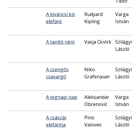
Tibor
A kiváncsi kis
Rudyard
Varga
elefánt
Kipling
István
A tanító néni
Vasja Ocvirk
Szilágyi
László
A csengős
Niko
Szilágyi
csavargó
Grafenauer
László
A tegnapi nap
Aleksandar
Varga
Obrenović
István
A császár
Pino
Szilágyi
elefántja
Vatovec
László