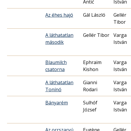
Antić
István
Az éhes hajó
Gál László
Gellér
Tibor
A láthatatlan
Gellér Tibor
Varga
második
István
Blaumilch
Ephraim
Varga
csatorna
Kishon
István
A láthatatlan
Gianni
Varga
Tonínó
Rodari
István
Bányarém
Sulhóf
Varga
József
István
Az orrszarvú
Eugène
Gellér