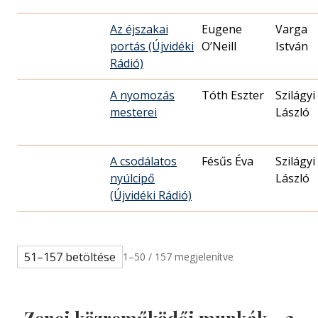
Az éjszakai
Eugene
Varga
portás (Újvidéki
O’Neill
István
Rádió)
A nyomozás
Tóth Eszter
Szilágyi
mesterei
László
A csodálatos
Fésűs Éva
Szilágyi
nyúlcipő
László
(Újvidéki Rádió)
51–157 betöltése
1–50 / 157 megjelenítve