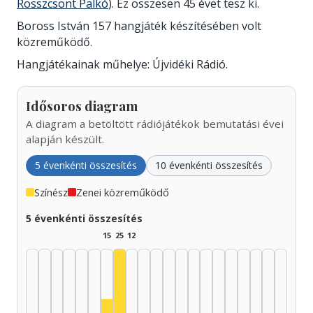
Rosszcsont Palkó
). Ez összesen 45 évet tesz ki.
Boross István 157 hangjáték készítésében volt
közreműködő.
Hangjátékainak műhelye: Újvidéki Rádió.
Idősoros diagram
A diagram a betöltött rádiójátékok bemutatási évei
alapján készült.
5 évenkénti összesítés
10 évenkénti összesítés
Színész
Zenei közreműködő
5 évenkénti összesítés
15
25
12