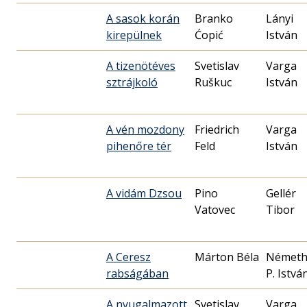
A sasok korán
Branko
Lányi
kirepülnek
Ćopić
István
A tizenötéves
Svetislav
Varga
sztrájkoló
Ruškuc
István
A vén mozdony
Friedrich
Varga
pihenőre tér
Feld
István
A vidám Dzsou
Pino
Gellér
Vatovec
Tibor
A Ceresz
Márton Béla
Német
rabságában
P. Istvá
A nyugalmazott
Svetislav
Varga