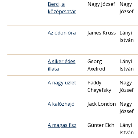
Berci, a
Nagy József
Nagy
középcsatár
József
Az ódon óra
James Krüss
Lányi
István
A siker édes
Georg
Lányi
illata
Axelrod
István
A nagy üzlet
Paddy
Nagy
Chayefsky
József
A kalózhajó
Jack London
Nagy
József
A magas fisz
Günter Eich
Lányi
István