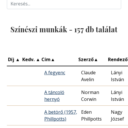
Színészi munkák -
157
db találat
Díj
▲
Kedv.
▲
Cím
▲
Szerző
▲
Rendező
A fegyenc
Claude
Lányi
Avelin
István
A táncoló
Norman
Lányi
hernyó
Corwin
István
A betörő (1957,
Eden
Nagy
Phillpotts)
Phillpotts
József