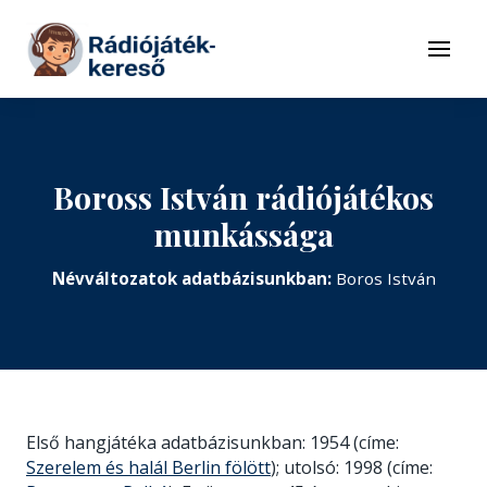
Tovább a navigációhoz
Tovább a tartalomhoz
Menü
Boross István rádiójátékos
munkássága
Névváltozatok adatbázisunkban:
Boros István
Első hangjátéka adatbázisunkban: 1954 (címe:
Szerelem és halál Berlin fölött
); utolsó: 1998 (címe: