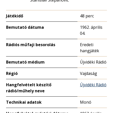
Stanislav Stepanović
Játékidő
48 perc
Bemutató dátuma
1962. április
04.
Rádiós műfaji besorolás
Eredeti
hangjáték
Bemutató médium
Újvidéki Rádió
Régió
Vajdaság
Hangfelvételt készítő
Újvidéki Rádió
rádió/műhely neve
Technikai adatok
Monó