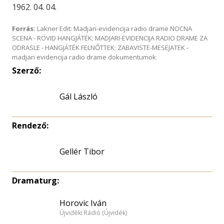
1962. 04. 04.
Forrás:
Lakner Edit: Madjari-evidencija radio drame NOCNA
SCENA - RÖVID HANGJÁTÉK; MADJARI-EVIDENCIJA RADIO DRAME ZA
ODRASLE - HANGJÁTÉK FELNŐTTEK; ZABAVISTE-MESEJATEK -
madjari evidencija radio drame dokumentumok
Szerző:
Gál László
Rendező:
Gellér Tibor
Dramaturg:
Horovic Iván
Újvidéki Rádió (Újvidék)