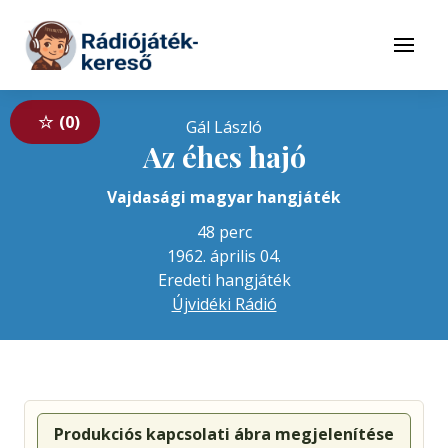
Tovább a navigációhoz
Tovább a tartalomhoz
Menü
0
Gál László
Az éhes hajó
Vajdasági magyar hangjáték
48 perc
1962. április 04.
Eredeti hangjáték
Újvidéki Rádió
Produkciós kapcsolati ábra megjelenítése