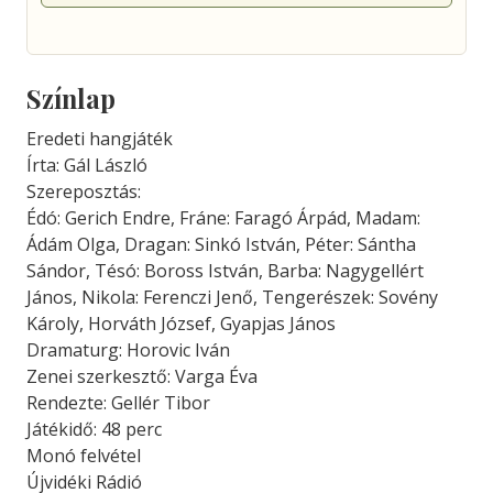
Színlap
Eredeti hangjáték
Írta: Gál László
Szereposztás:
Édó: Gerich Endre, Fráne: Faragó Árpád, Madam:
Ádám Olga, Dragan: Sinkó István, Péter: Sántha
Sándor, Tésó: Boross István, Barba: Nagygellért
János, Nikola: Ferenczi Jenő, Tengerészek: Sovény
Károly, Horváth József, Gyapjas János
Dramaturg: Horovic Iván
Zenei szerkesztő: Varga Éva
Rendezte: Gellér Tibor
Játékidő: 48 perc
Monó felvétel
Újvidéki Rádió