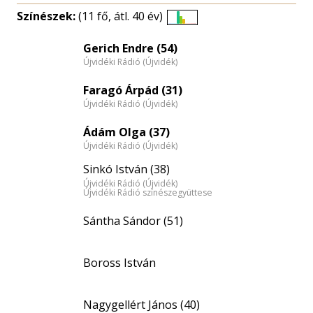
Színészek:
(11 fő, átl. 40 év)
Életkori
eloszlás
Gerich Endre (54)
Újvidéki Rádió (Újvidék)
nagyítása
Faragó Árpád (31)
Újvidéki Rádió (Újvidék)
Ádám Olga (37)
Újvidéki Rádió (Újvidék)
Sinkó István (38)
Újvidéki Rádió (Újvidék)
Újvidéki Rádió színészegyüttese
Sántha Sándor (51)
Boross István
Nagygellért János (40)