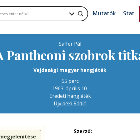
Mutatók
Stat
Saffer Pál
A Pantheoni szobrok titk
Vajdasági magyar hangjáték
55 perc
1963. április 10.
Eredeti hangjáték
Újvidéki Rádió
Szerző:
 megjelenítése