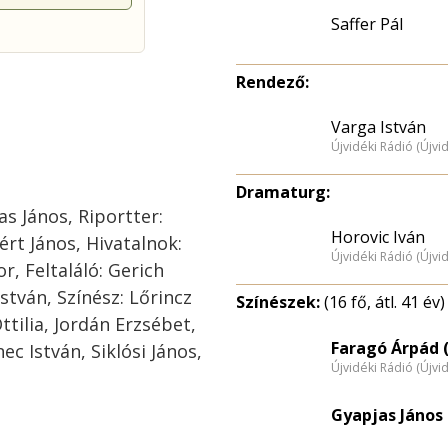
Saffer Pál
Rendező:
Varga István
Újvidéki Rádió (Újvi
Dramaturg:
s János, Riportter:
Horovic Iván
rt János, Hivatalnok:
Újvidéki Rádió (Újvi
r, Feltaláló: Gerich
István, Színész: Lőrincz
Színészek:
(16 fő, átl. 41 év)
ilia, Jordán Erzsébet,
Faragó Árpád (
c István, Siklósi János,
Újvidéki Rádió (Újvi
Gyapjas János 