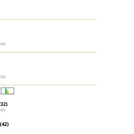
dék)
dék)
Életkori
eloszlás
32)
dék)
nagyítása
(42)