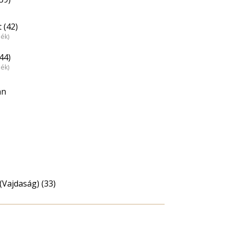
 (42)
dék)
44)
dék)
án
(Vajdaság) (33)