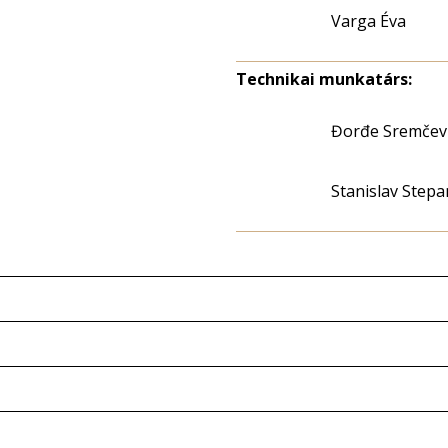
Varga Éva
Technikai munkatárs:
Đorđe Sremčev
Stanislav Stepa