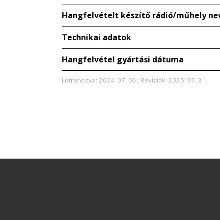
Hangfelvételt készítő rádió/műhely ne
Technikai adatok
Hangfelvétel gyártási dátuma
Létrehozva: 2024. 07. 06.; Revíziók: 2025. 07. 31.