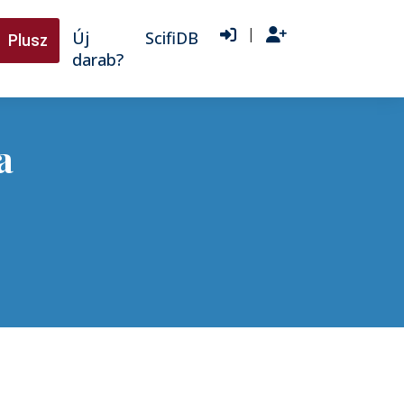
|
Új
ScifiDB
Plusz
darab?
a