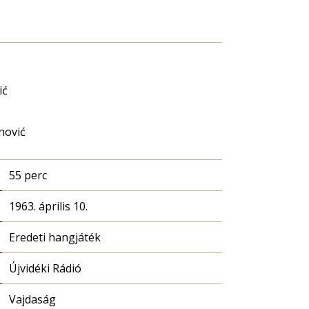
ić
nović
55 perc
1963. április 10.
Eredeti hangjáték
Újvidéki Rádió
Vajdaság