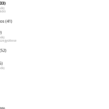
33)
dék)
ádió
os (41)
)
dék)
észegyüttese
(52)
5)
dék)
39)