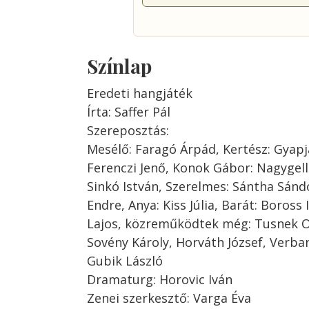
Színlap
Eredeti hangjáték
Írta: Saffer Pál
Szereposztás:
Mesélő: Faragó Árpád, Kertész: Gyapja
Ferenczi Jenő, Konok Gábor: Nagygellé
Sinkó István, Szerelmes: Sántha Sándo
Endre, Anya: Kiss Júlia, Barát: Boross 
Lajos, közreműködtek még: Tusnek Ott
Sovény Károly, Horváth József, Verbane
Gubik László
Dramaturg: Horovic Iván
Zenei szerkesztő: Varga Éva