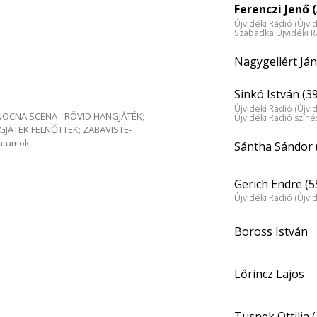
Ferenczi Jenő (
Újvidéki Rádió (Újvi
Szabadka Újvidéki R
Nagygellért Ján
Sinkó István (39
Újvidéki Rádió (Újvi
e NOCNA SCENA - RÖVID HANGJÁTÉK;
Újvidéki Rádió szín
GJÁTÉK FELNŐTTEK; ZABAVISTE-
entumok
Sántha Sándor 
Gerich Endre (5
Újvidéki Rádió (Újvi
Boross István
Lőrincz Lajos
Tusnek Ottilia (