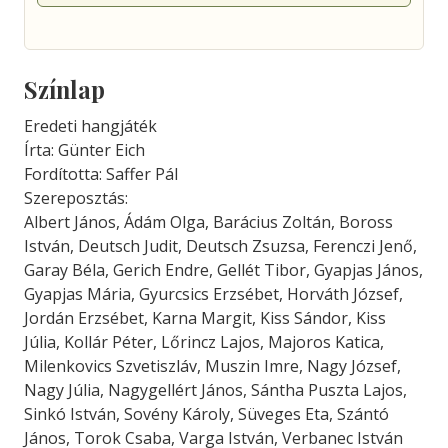
Színlap
Eredeti hangjáték
Írta: Günter Eich
Fordította: Saffer Pál
Szereposztás:
Albert János, Ádám Olga, Barácius Zoltán, Boross
István, Deutsch Judit, Deutsch Zsuzsa, Ferenczi Jenő,
Garay Béla, Gerich Endre, Gellét Tibor, Gyapjas János,
Gyapjas Mária, Gyurcsics Erzsébet, Horváth József,
Jordán Erzsébet, Karna Margit, Kiss Sándor, Kiss
Júlia, Kollár Péter, Lőrincz Lajos, Majoros Katica,
Milenkovics Szvetiszláv, Muszin Imre, Nagy József,
Nagy Júlia, Nagygellért János, Sántha Puszta Lajos,
Sinkó István, Sovény Károly, Süveges Eta, Szántó
János, Torok Csaba, Varga István, Verbanec István