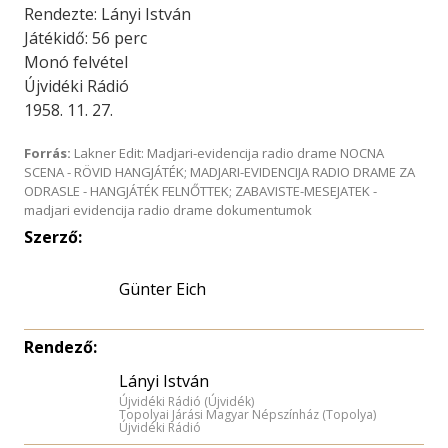
Rendezte: Lányi István
Játékidő: 56 perc
Monó felvétel
Újvidéki Rádió
1958. 11. 27.
Forrás:
Lakner Edit: Madjari-evidencija radio drame NOCNA
SCENA - RÖVID HANGJÁTÉK; MADJARI-EVIDENCIJA RADIO DRAME ZA
ODRASLE - HANGJÁTÉK FELNŐTTEK; ZABAVISTE-MESEJATEK -
madjari evidencija radio drame dokumentumok
Szerző:
Günter Eich
Rendező:
Lányi István
Újvidéki Rádió (Újvidék)
Topolyai Járási Magyar Népszínház (Topolya)
Újvidéki Rádió