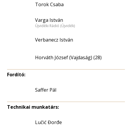
Torok Csaba
Varga István
Újvidéki Rádió (Újvidék)
Verbanecz István
Horváth József (Vajdaság) (28)
Fordító:
Saffer Pál
Technikai munkatárs:
Lučić Đorđe