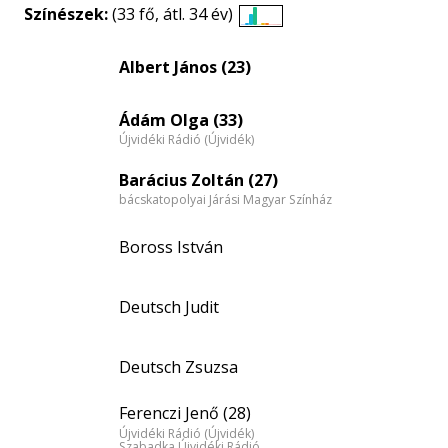
Színészek:
(33 fő, átl. 34 év)
Életkori
eloszlás
Albert János (23)
nagyítása
Ádám Olga (33)
Újvidéki Rádió (Újvidék)
Barácius Zoltán (27)
bácskatopolyai Járási Magyar Színház
Boross István
Deutsch Judit
Deutsch Zsuzsa
Ferenczi Jenő (28)
Újvidéki Rádió (Újvidék)
Szabadka Újvidéki Rádió