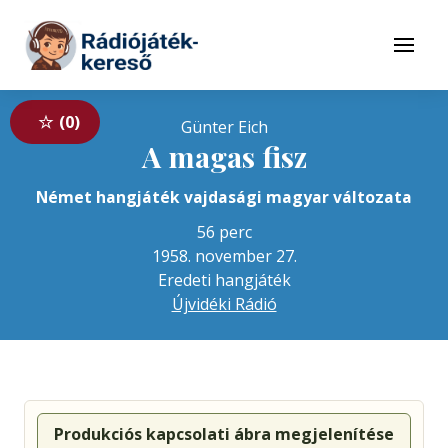
Tovább a navigációhoz
Tovább a tartalomhoz
Menü
0
Günter Eich
A magas fisz
Német hangjáték vajdasági magyar változata
56 perc
1958. november 27.
Eredeti hangjáték
Újvidéki Rádió
Produkciós kapcsolati ábra megjelenítése