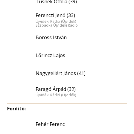
Tusnek Ottilia (39)
Ferenczi Jenő (33)
Újvidéki Rádió (Újvidék)
Szabadka Újvidéki Rádió
Boross István
Lőrincz Lajos
Nagygellért János (41)
Faragó Árpád (32)
Újvidéki Rádió (Újvidék)
Fordító:
Fehér Ferenc