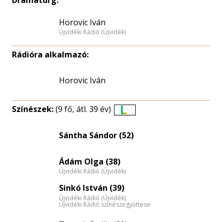
Dramaturg:
Horovic Iván
Újvidéki Rádió (Újvidék)
Rádióra alkalmazó:
Horovic Iván
Színészek:
(9 fő, átl. 39 év)
Életkori
eloszlás
Sántha Sándor (52)
nagyítása
Ádám Olga (38)
Újvidéki Rádió (Újvidék)
Sinkó István (39)
Újvidéki Rádió (Újvidék)
Újvidéki Rádió színészegyüttese