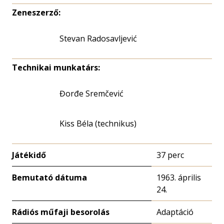
Zeneszerző:
Stevan Radosavljević
Technikai munkatárs:
Đorđe Sremčević
Kiss Béla (technikus)
Játékidő
37 perc
Bemutató dátuma
1963. április
24.
Rádiós műfaji besorolás
Adaptáció