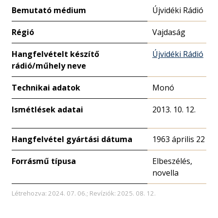
Bemutató médium
Újvidéki Rádió
Régió
Vajdaság
Hangfelvételt készítő
Újvidéki Rádió
rádió/műhely neve
Technikai adatok
Monó
Ismétlések adatai
2013. 10. 12.
Hangfelvétel gyártási dátuma
1963 április 22
Forrásmű típusa
Elbeszélés,
novella
Létrehozva: 2024. 07. 06.; Revíziók: 2025. 08. 12.