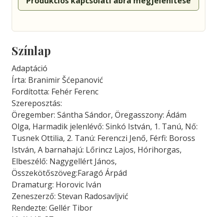
Produkciós kapcsolati ábra megjelenítése
Színlap
Adaptáció
Írta: Branimir Šćepanović
Fordította: Fehér Ferenc
Szereposztás:
Öregember: Sántha Sándor, Öregasszony: Ádám
Olga, Harmadik jelenlévő: Sinkó István, 1. Tanú, Nő:
Tusnek Ottilia, 2. Tanú: Ferenczi Jenő, Férfi: Boross
István, A barnahajú: Lőrincz Lajos, Hórihorgas,
Elbeszélő: Nagygellért János,
Összekötőszöveg:Faragó Árpád
Dramaturg: Horovic Iván
Zeneszerző: Stevan Radosavljvić
Rendezte: Gellér Tibor