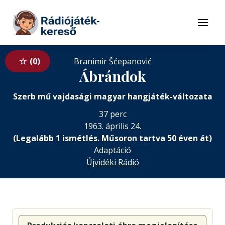
Tovább a navigációhoz
Tovább a tartalomhoz
Menü
0
Branimir Šćepanović
Ábrándok
Szerb mű vajdasági magyar hangjáték-változata
37 perc
1963. április 24.
(Legalább 1 ismétlés. Műsoron tartva 50 éven át)
Adaptáció
Újvidéki Rádió