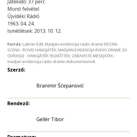
Játékidő: 37 perc
Monó felvétel
Újvidéki Rádió
1963. 04. 24.
Ismétlések: 2013. 10. 12.
Forrás:
Lakner Edit: Madjari-evidencija radio drame NOCNA
SCENA - RÖVID HANGJÁTÉK; MADJARI-EVIDENCIJA RADIO DRAME ZA
ODRASLE - HANGJÁTÉK FELNŐTTEK; ZABAVISTE-MESEJATEK -
madjari evidencija radio drame dokumentumok
Szerző:
Branimir Šćepanović
Rendező:
Gellér Tibor