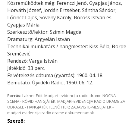
Közreműködtek még: Ferenczi Jenő, Gyapjas János,
Horváth József, Jordán Erzsébet, Sántha Sándor,
Lőrincz Lajos, Sovény Károly, Boross István és
Gyapjas Mária
Szerkesztő/lektor: Szimin Magda
Dramaturg: Argyelán István
Technikai munkatárs / hangmester: Kiss Béla, Đorđe
Sremčević
Rendező: Varga István
Játékidő: 33 perc.
Felvételezés dátuma (gyártás): 1960. 04. 18.
Bemutató: Újvidéki Rádió, 1960. 06. 12.
Forrás:
Lakner Edit: Madjari-evidencija radio drame NOCNA
SCENA - RÖVID HANGJÁTÉK; MADJARI-EVIDENCIJA RADIO DRAME ZA
ODRASLE - HANGJÁTÉK FELNŐTTEK; ZABAVISTE-MESEJATEK -
madjari evidencija radio drame dokumentumok
Szerző: