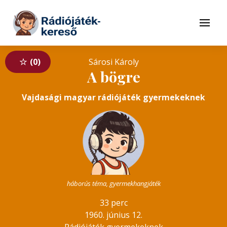
Tovább a navigációhoz
Tovább a tartalomhoz
Menü
0
Sárosi Károly
A bögre
Vajdasági magyar rádiójáték gyermekeknek
háborús téma, gyermekhangjáték
33 perc
1960. június 12.