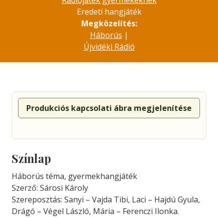
Rádiójáték gyermekeknek
Eredeti hangjáték
Megközelítés:
Háborús
|
Újvidéki Rádió
Produkciós kapcsolati ábra megjelenítése
Színlap
Háborús téma, gyermekhangjáték
Szerző: Sárosi Károly
Szereposztás: Sanyi – Vajda Tibi, Laci – Hajdú Gyula,
Drágó – Végel László, Mária – Ferenczi Ilonka.