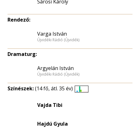
Sárosi Károly
Rendező:
Varga István
Újvidéki Rádió (Újvidék)
Dramaturg:
Argyelán István
Újvidéki Rádió (Újvidék)
Színészek:
(14 fő, átl. 35 év)
Életkori
eloszlás
Vajda Tibi
nagyítása
Hajdú Gyula