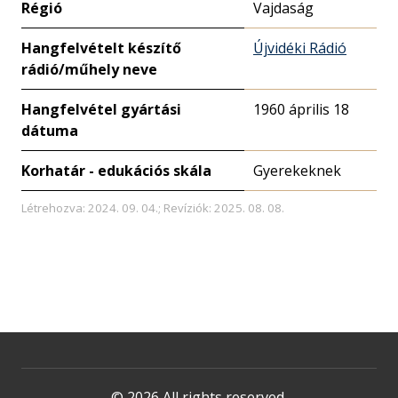
Régió
Vajdaság
Hangfelvételt készítő
Újvidéki Rádió
rádió/műhely neve
Hangfelvétel gyártási
1960 április 18
dátuma
Korhatár - edukációs skála
Gyerekeknek
Létrehozva: 2024. 09. 04.; Revíziók: 2025. 08. 08.
© 2026 All rights reserved.