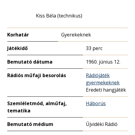
Kiss Béla (technikus)
Korhatár
Gyerekeknek
Játékidő
33 perc
Bemutató dátuma
1960. június 12.
Rádiós műfaji besorolás
Rádiójáték
gyermekeknek
Eredeti hangjáték
Szemléletmód, alműfaj,
Háborús
tematika
Bemutató médium
Újvidéki Rádió