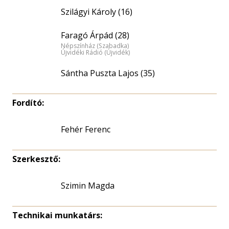
Szilágyi Károly (16)
Faragó Árpád (28)
Népszínház (Szabadka)
Újvidéki Rádió (Újvidék)
Sántha Puszta Lajos (35)
Fordító:
Fehér Ferenc
Szerkesztő:
Szimin Magda
Technikai munkatárs: