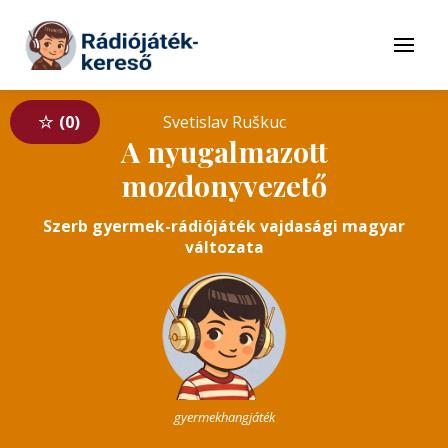
Tovább a navigációhoz
Tovább a tartalomhoz
Menü
0
Svetislav Ruškuc
A nyugalmazott
mozdonyvezető
Szerb gyermek-rádiójáték vajdasági magyar
változata
gyermekhangjáték