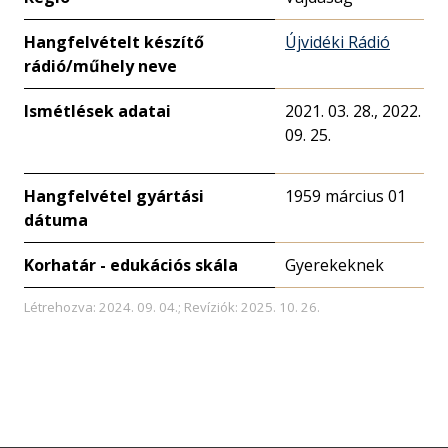
Hangfelvételt készítő
Újvidéki Rádió
rádió/műhely neve
Ismétlések adatai
2021. 03. 28., 2022.
09. 25.
Hangfelvétel gyártási
1959 március 01
dátuma
Korhatár - edukációs skála
Gyerekeknek
Létrehozva: 2024. 09. 04.; Revíziók: 2025. 10. 26.