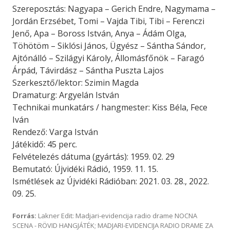
Szereposztás: Nagyapa – Gerich Endre, Nagymama –
Jordán Erzsébet, Tomi – Vajda Tibi, Tibi – Ferenczi
Jenő, Apa – Boross István, Anya – Ádám Olga,
Töhötöm – Siklósi János, Ügyész – Sántha Sándor,
Ajtónálló – Szilágyi Károly, Állomásfőnök – Faragó
Árpád, Távirdász – Sántha Puszta Lajos
Szerkesztő/lektor: Szimin Magda
Dramaturg: Argyelán István
Technikai munkatárs / hangmester: Kiss Béla, Fece
Iván
Rendező: Varga István
Játékidő: 45 perc.
Felvételezés dátuma (gyártás): 1959. 02. 29
Bemutató: Újvidéki Rádió, 1959. 11. 15.
Ismétlések az Újvidéki Rádióban: 2021. 03. 28., 2022.
09. 25.
Forrás:
Lakner Edit: Madjari-evidencija radio drame NOCNA
SCENA - RÖVID HANGJÁTÉK; MADJARI-EVIDENCIJA RADIO DRAME ZA