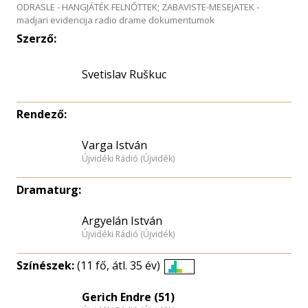
ODRASLE - HANGJÁTÉK FELNŐTTEK; ZABAVISTE-MESEJATEK -
madjari evidencija radio drame dokumentumok
Szerző:
Svetislav Ruškuc
Rendező:
Varga István
Újvidéki Rádió (Újvidék)
Dramaturg:
Argyelán István
Újvidéki Rádió (Újvidék)
Színészek:
(11 fő, átl. 35 év)
Életkori
eloszlás
Gerich Endre (51)