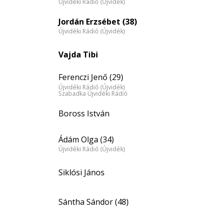
Újvidéki Rádió (Újvidék)
nagyítása
Jordán Erzsébet (38)
Újvidéki Rádió (Újvidék)
Vajda Tibi
Ferenczi Jenő (29)
Újvidéki Rádió (Újvidék)
Szabadka Újvidéki Rádió
Boross István
Ádám Olga (34)
Újvidéki Rádió (Újvidék)
Siklósi János
Sántha Sándor (48)