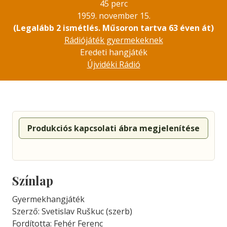
45 perc
1959. november 15.
(Legalább 2 ismétlés. Műsoron tartva 63 éven át)
Rádiójáték gyermekeknek
Eredeti hangjáték
Újvidéki Rádió
Produkciós kapcsolati ábra megjelenítése
Színlap
Gyermekhangjáték
Szerző: Svetislav Ruškuc (szerb)
Fordította: Fehér Ferenc