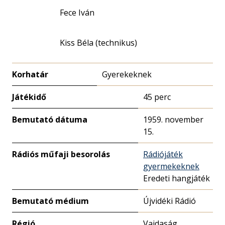
Fece Iván
Kiss Béla (technikus)
Korhatár
Gyerekeknek
Játékidő
45 perc
Bemutató dátuma
1959. november
15.
Rádiós műfaji besorolás
Rádiójáték
gyermekeknek
Eredeti hangjáték
Bemutató médium
Újvidéki Rádió
Régió
Vajdaság